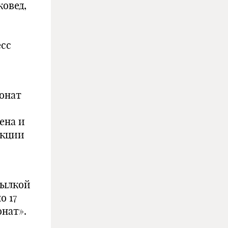
ковед,
есс
онат
ена и
акции
сылкой
о 17
онат».