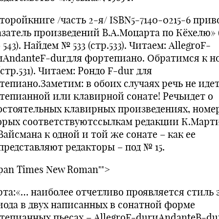
торойкниге /часть 2-я/ ISBN5-7140-0215-6 при
азатель произведений В.А.Моцарта по Кёхелю» 
– 543). Найдем № 533 (стр.533). Читаем: AllegroF-
иAndanteF-durдля фортепиано. Обратимся к н
(стр.531). Читаем: Рондо F-dur для
тепиано.Заметим: в обоих случаях речь не идет
тепианной или клавирной сонате! Речьидет о
остоятельных клавирных произведениях, номе
орых соответствуютссылкам редакции К.Март
Вайсмана к одной и той же сонате – как ее
представляют редакторы – под № 15.
pan Times New Roman"">
рта:«… наиболее отчетливо проявляется стиль 
иода в двух написанных в сонатной форме
тепианных пьесах – AllegroF-durиAndanteB-du