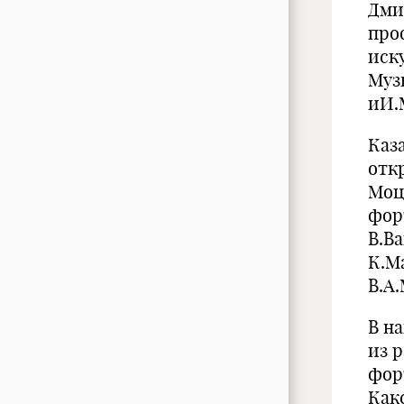
Дмит
проф
иск
Муз
иИ.М
Каз
отк
Моц
фор
В.Ва
К.М
В.А
В н
из 
фор
Как