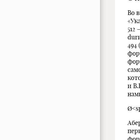
Во в
«Ук
512 
dur
494 
фор
фор
сам
кот
и В.
нам
Ø<s
Абе
пер
фор