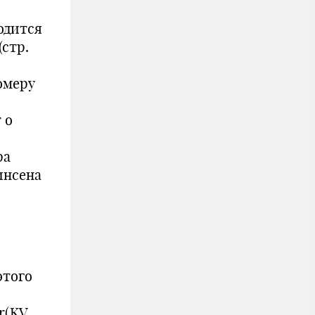
водится
(стр.
омеру
 о
ра
инсена
этого
r(KV