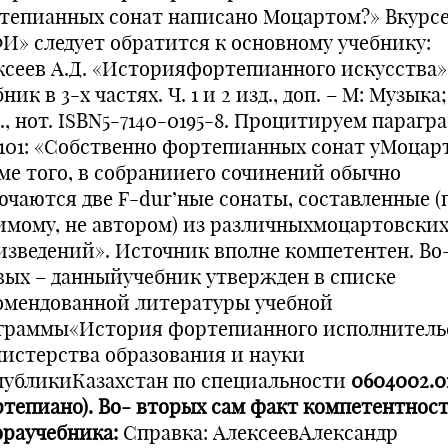
тепианных сонат написано Моцартом?» Вкурс
И» следует обратится к основному учебнику:
ксеев А.Д. «Историяфортепианного искусства»
ник в 3-х частях. Ч. 1 и 2 изд., доп. – М: Музыка;
с., нот. ISBN5-7140-0195-8. Процитируем парагр
.101: «Собственно фортепианных сонат уМоцарта
ме того, в собранииего сочинений обычно
ючаются две F-dur’ные сонаты, составленные (
имому, не автором) из различныхмоцартовски
изведений». Источник вполне компетентен. Во
вых – данныйучебник утвержден в списке
омендованной литературы учебной
граммы«История фортепианного исполнитель
истерства образования и науки
публикиКазахстан по специальности
0604002.0
ртепиано). Во- вторых сам факт компетентнос
ораучебника:
Справка: АлексеевАлександр