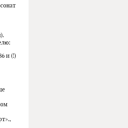
 сонат
).
елю:
6 и (!)
ще
ном
т».,