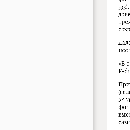
533
дов
тре
сохр
Дале
исс
«В 
F-du
При
(ес
№ 53
фор
вме
сам