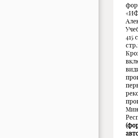
фор
«ИФ
Але
Учеб
415 
стр
Кро
вкл
вид
про
пер
рек
про
Мин
Рес
(фо
авт