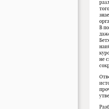
раз
тог
зна
орг
В п
даж
Бет
наи
кур
не 
сок
Отв
ист
про
утв
Раз