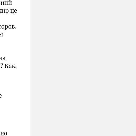
ений
чно не
торов.
ы
мв
? Как,
е
и
нно