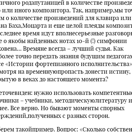
личного родапутаницей в количестве произвед
о или иного композитора. Так, например,мы то
ем о количестве произведений для клавира или
ана Баха,Моцарта и еще целой плеяды компози
оследнее время идут вполнесерьезные разговор
е о якобы найденных нотах 10-й (!) симфонии
ховена… Времяне всегда – лучший судья. Как
более точно передать знания будущим педагога
се «Истории фортепианного исполнительства»
смотря на временнуюпропасть донести истину,
рытую в веках до настоящего момента?
еточевиден: нужно использовать компетентны
очники – учебники, методическуюлитературу 
чее. Все верно. Но бывают моменты спорных
ерждений,полученных с разных сторон.
берем такойпример. Вопрос: «Сколько собстве