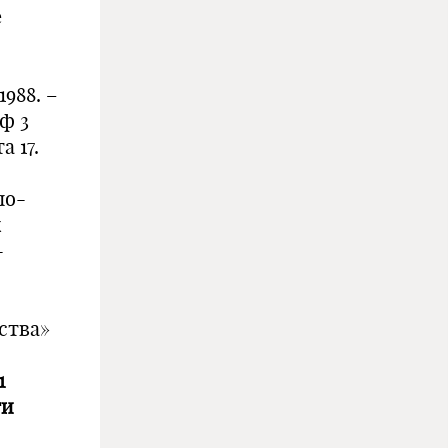
е
1988. –
аф 3
 17.
по-
х
-
ства»
1
ти