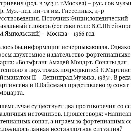
риевич (род. в 1913 г. г.Москва) – рус. сов музы
. Муз.-пед. ин-та им. Гнессиных, д-р
усствоведения. Источник:Энциклопедический
ыкальный словарь (составители: Б.С.Штейнпр
.Ямпольский) – Москва – 1966 год.
алось бы,информация исчерпывающая. Однако
роем двухтомное издательство фортепианныхс
арта: «Вольфганг Амадей Моцарт. Сонаты для
тепиано в двух томах подредакцией К.Мартинс
йсманатом II – Ленинград,Музыка, 1983». В ред
артинсена и В.Вайсмана представлено 19 сонат
.Моцарта.
ашемслучае существует два противоречия со с
различных источников. Прощеговоря: «Написан
тепианных сонат, а играем 19 фортепианных с
сложилось данная нестандартная ситуация?