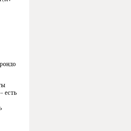
 рондо
ты
– есть
ь