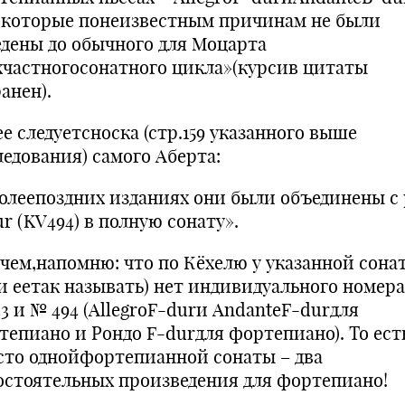
), которые понеизвестным причинам не были
едены до обычного для Моцарта
хчастногосонатного цикла»(курсив цитаты
анен).
е следуетсноска (стр.159 указанного выше
ледования) самого Аберта:
болеепоздних изданиях они были объединены с
r (KV494) в полную сонату».
чем,напомню: что по Кёхелю у указанной сона
ли еетак называть) нет индивидуального номера
3 и № 494 (AllegroF-durи AndanteF-durдля
тепиано и Рондо F-durдля фортепиано). То ест
сто однойфортепианной сонаты – два
остоятельных произведения для фортепиано!