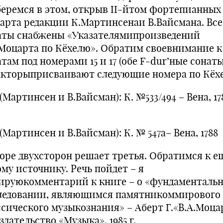
беремся в этом, открыв II-йтом фортепианных
арта редакции К.Мартинсенаи В.Вайсмана. Все
аты снабжены «Указателямипроизведений
.Моцарта по Кёхелю». Обратим своевнимание к
там под номерами 15 и 17 (обе F-dur’ные сонаты
акторыприсваивают следующие номера по Кёх
(Мартинсен и В.Вайсман): К. №533/494 – Вена, 178
(Мартинсен и В.Вайсман): К. № 547а– Вена, 1788
поре двухсторон решает третья. Обратимся к е
му источнику. Речь пойдет – я
ируюкомментарий к книге – о «фундаменталь
ледовании, являющимся памятникоммирового
ссического музыкознания» – Аберт Г.«В.А.Моцар
дательство «Музыка», 1985 г.