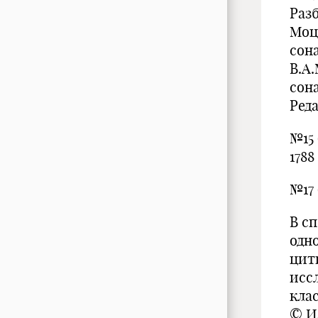
Раз
Моц
сон
В.А
сона
Ред
№15 
1788
№17 
В с
одно
цит
исс
кла
© Из