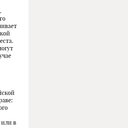
.
го
шивает
ской
еста.
могут
учае
йской
раве:
ого
 или в