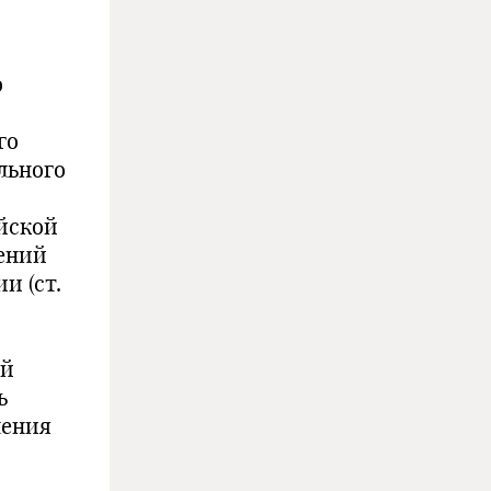
о
го
льного
йской
ений
и (ст.
ой
ь
ления