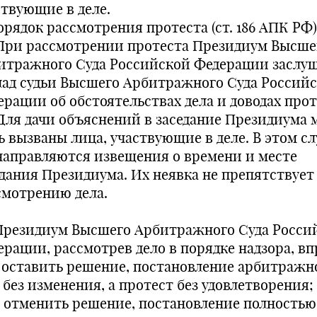
ствующие в деле.
орядок рассмотрения протеста (ст. 186 АПК РФ)
. При рассмотрении протеста Президиум Высше
итражного Суда Российской Федерации заслу
лад судьи Высшего Арбитражного Суда Россий
ерации об обстоятельствах дела и доводах прот
. Для дачи объяснений в заседание Президиума 
ь вызваны лица, участвующие в деле. В этом сл
направляются извещения о времени и месте
едания Президиума. Их неявка не препятствует
смотрению дела.
. Президиум Высшего Арбитражного Суда Росси
ерации, рассмотрев дело в порядке надзора, вп
.1. оставить решение, постановление арбитражн
 без изменения, а протест без удовлетворения;
.2. отменить решение, постановление полностью