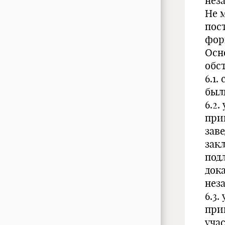
нез
Не 
пос
фор
Осн
обс
6.1.
был
6.2
при
зав
зак
под
док
нез
6.3
при
уча