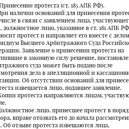
. Принесение протеста (ст. 185 АПК РФ).
. При наличии оснований для принесения протес
 числе в связи с заявлением лица, участвующег
, должностное лицо, указанное в ст. 181 АПК РФ
носит протест и направляет его вместе с делом
зидиум Высшего Арбитражного Суда Российск
ерации. Заявление о принесении протеста на
упившие в законную силу решение, постановл
итражного суда может быть подано после
смотрения дела в апелляционной и кассацион
танции. Об отсутствии оснований для принес
теста извещается лицо, подавшее заявление.
. Копии протеста направляются лицам, участв
ле.
. Должностное лицо, принесшее протест в поряд
ора, вправе отозвать его до начала рассмотре
а. Об отзыве протеста извещаются лица,