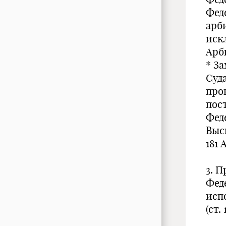
Фед
арб
иск
Арб
* З
Суд
про
пос
Фед
Выс
181 
3. 
Фед
исп
(ст.