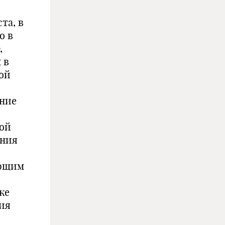
та, в
о в
,
 в
ой
ение
ной
ения
ующим
ке
ния