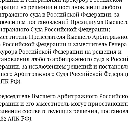
ерации на решения и постановления любого
итражного суда в Российской Федерации, за
лючением постановлений Президиума Высшег
итражного Суда Российской Федерации;
аместитель Председателя Высшего Арбитражно
а Российской Федерации и заместитель Генера
курора Российской Федерации на решения и
тановления любого арбитражного суда в Росси
ерации, за исключением решений и постановл
шего Арбитражного Суда Российской Федераци
АПК РФ).
Председатель Высшего Арбитражного Российск
ерации и его заместитель могут приостановит
олнение соответствующих решения, постанов
 182 АПК РФ).