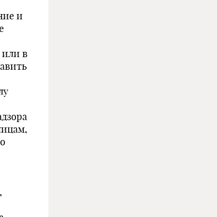
ние и
е
 или в
тавить
лу
адзора
лицам,
го
,