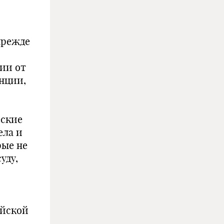
прежде
чии от
нции,
еские
ела и
рые не
уду,
ийской