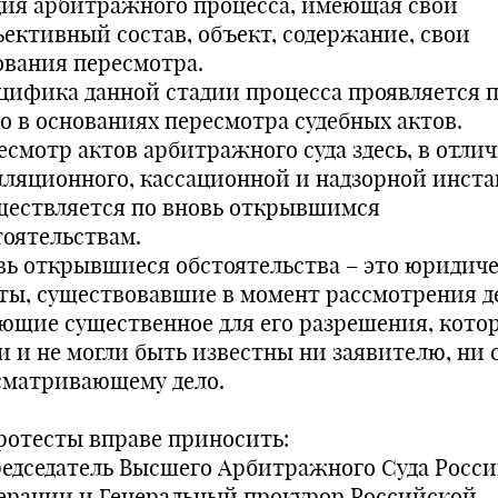
дия арбитражного процесса, имеющая свой
ъективный состав, объект, содержание, свои
ования пересмотра.
цифика данной стадии процесса проявляется 
го в основаниях пересмотра судебных актов.
есмотр актов арбитражного суда здесь, в отли
лляционного, кассационной и надзорной инста
ществляется по вновь открывшимся
тоятельствам.
вь открывшиеся обстоятельства – это юридич
ты, существовавшие в момент рассмотрения д
ющие существенное для его разрешения, кото
и и не могли быть известны ни заявителю, ни с
сматривающему дело.
Протесты вправе приносить:
редседатель Высшего Арбитражного Суда Росс
ерации и Генеральный прокурор Российской