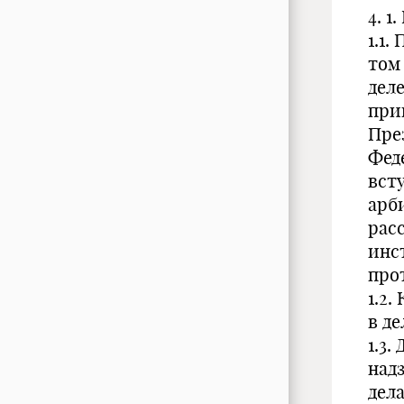
4. 1
1.1
том
деле
при
Пре
Фед
вст
арб
рас
инс
про
1.2
в де
1.3
надз
дел