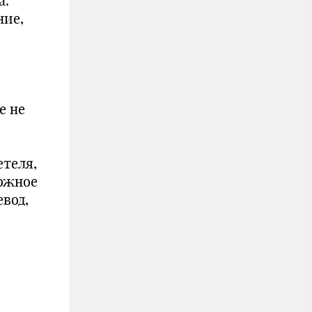
а.
ние,
е не
етеля,
ложное
вод,