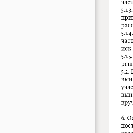
час
5.1
при
рас
5.1
час
иск
5.1.
реш
5.2.
вын
уча
вын
вруч
6. 
пос