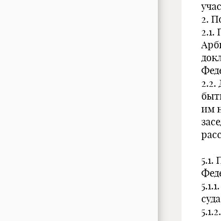
уча
2. П
2.1
Арб
док
Фед
2.2
быт
им 
зас
рас
5.1
Фед
5.1
суда
5.1