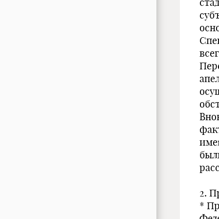
ста
суб
осн
Спе
все
Пер
апе
осу
обс
Вно
фак
име
был
рас
2. 
* П
Фед