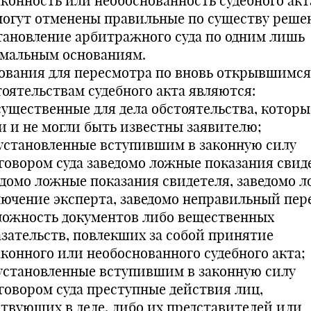
аконность или необоснованность судебного акт
могут отменены правильные по существу реше
тановление арбитражного суда по одним лишь
мальным основаниям.
ования для пересмотра по вновь открывшимся
тоятельствам судебного акта являются:
 существенные для дела обстоятельства, которы
и и не могли быть известны заявителю;
. установленные вступившим в законную силу
говором суда заведомо ложные показания свид
едомо ложные показания свидетеля, заведомо 
лючение эксперта, заведомо неправильный пере
ложность документов либо вещественных
азательств, повлекших за собой принятие
аконного или необоснованного судебного акта;
. установленные вступившим в законную силу
говором суда преступные действия лиц,
ствующих в деле, либо их представителей или