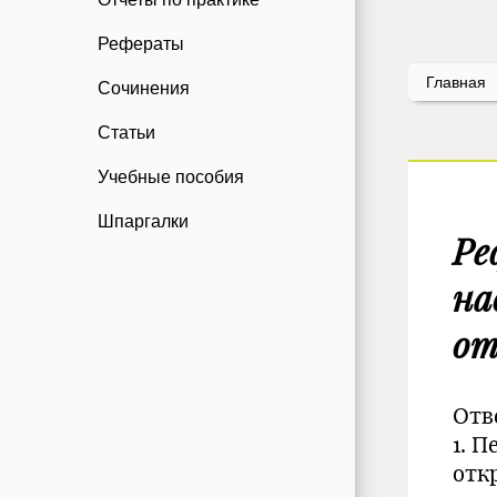
Рефераты
Главная
Сочинения
Статьи
Учебные пособия
Шпаргалки
Ре
на
от
Отв
1. 
отк