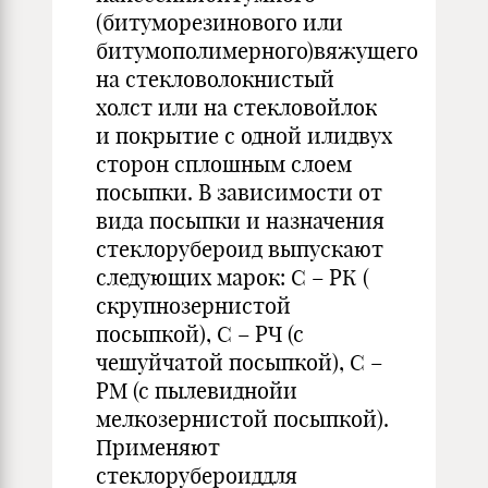
(битуморезинового или
битумополимерного)вяжущего
на стекловолокнистый
холст или на стекловойлок
и покрытие с одной илидвух
сторон сплошным слоем
посыпки. В зависимости от
вида посыпки и назначения
стеклорубероид выпускают
следующих марок: С – РК (
скрупнозернистой
посыпкой), С – РЧ (с
чешуйчатой посыпкой), С –
РМ (с пылевиднойи
мелкозернистой посыпкой).
Применяют
стеклорубероиддля