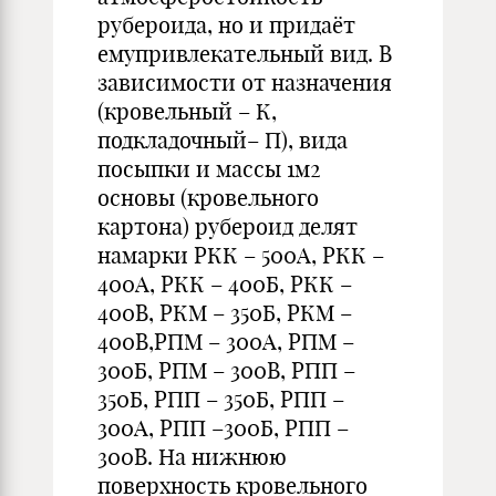
рубероида, но и придаёт
емупривлекательный вид. В
зависимости от назначения
(кровельный – К,
подкладочный– П), вида
посыпки и массы 1м2
основы (кровельного
картона) рубероид делят
намарки РКК – 500А, РКК –
400А, РКК – 400Б, РКК –
400В, РКМ – 350Б, РКМ –
400В,РПМ – 300А, РПМ –
300Б, РПМ – 300В, РПП –
350Б, РПП – 350Б, РПП –
300А, РПП –300Б, РПП –
300В. На нижнюю
поверхность кровельного