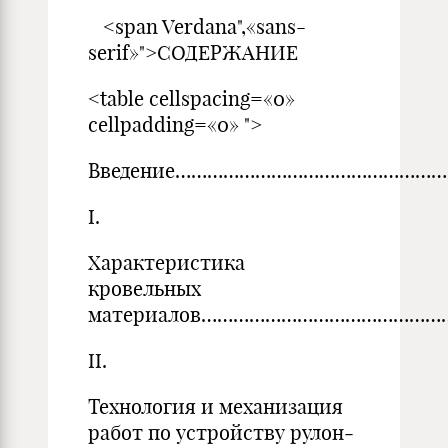
<span Verdana",«sans-
serif»">СОДЕРЖАНИЕ
<table cellspacing=«0»
cellpadding=«0» ">
Введение……………………………………………
I.
Характеристика
кровельных
материалов…………………………………………....
II.
Технология и механизация
работ по устройству рулон­