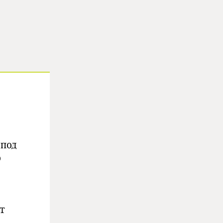
 под
о
т