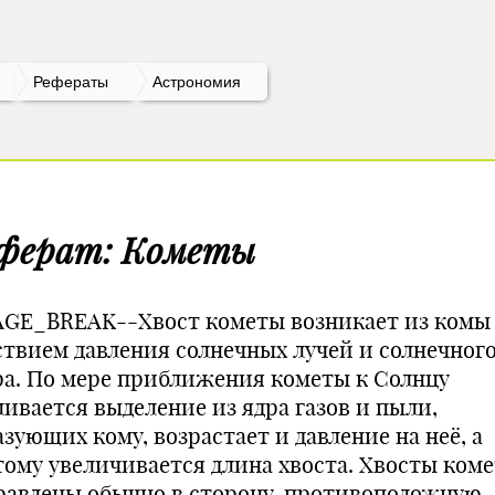
Рефераты
Астрономия
ферат: Кометы
AGE_BREAK--Хвост кометы возникает из комы
ствием давления солнечных лучей и солнечног
ра. По мере приближения кометы к Солнцу
ливается выделение из ядра газов и пыли,
зующих кому, возрастает и давление на неё, а
тому увеличивается длина хвоста. Хвосты коме
равлены обычно в сторону, противоположную