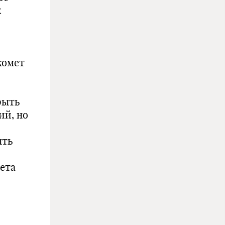
х
комет
рыть
ий, но
ыть
ета