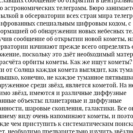
славших сообщение об открытии в центральн
о астрономических телеграмм. Бюро занимает
сылкой в обсерватории всех стран мира телег
ифрованных специальным цифровым кодом, с
ормацией об обнаружении новых небесных те
учив сообщение об открытии новой кометы, н
ерватории начинают прежде всего определять 
ожение, поскольку это даёт необходимый мате
 расчёта орбиты кометы. Как же ищут кометы?
ли от Солнца каждая комета выглядит, как тум
нышко, конечно, не каждое туманное пятнышк
аруженное среди звёзд, является кометой. На н
имо звёзд, имеются и различные диффузные
анные объекты: планетарные и диффузные
анности, шаровые скопления, галактики. Все о
шнему виду очень напоминают кометы, и поэто
жде чем приступить к систематическим поиск
ет, необходимо предварительно изучить звёздн