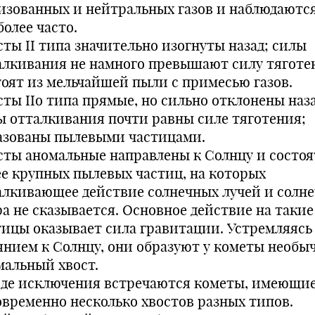
изованных и нейтральных газов и наблюдаютс
олее часто.
сты II типа значительно изогнуты назад; силы
алкивания не намного превышают силу тяготе
тоят из мельчайшей пыли с примесью газов.
сты IIо типа прямые, но сильно отклонены наза
ы отталкивания почти равны силе тяготения;
азованы пылевыми частицами.
сты аномальные направлены к Солнцу и состоя
ее крупных пылевых частиц, на которых
алкивающее действие солнечных лучей и солне
ра не сказывается. Основное действие на такие
тицы оказывает сила гравитации. Устремляясь 
янием к Солнцу, они образуют у кометы необы
мальный хвост.
иде исключения встречаются кометы, имеющи
овременно несколько хвостов разных типов.