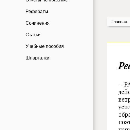
Рефераты
Главная
Сочинения
Статьи
Учебные пособия
Шпаргалки
Ре
--P
дей
вет
уси
обра
поэ
нап