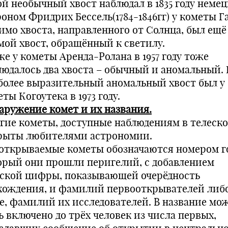
ой необычный хвост наблюдал в 1835 году неме
оном Фридрих Бессель(1784-1846гг) у кометы Г
имо хвоста, направленного от Солнца, был ещё
мой хвост, обращённый к светилу.
е у кометы Аренда-Ролана в 1957 году тоже
людалось два хвоста – обычный и аномальный.
более выразительный аномальный хвост был у
ты Когоутека в 1973 году.
аружение комет и их названия.
гие кометы, доступные наблюдениям в телеск
рыты любителями астрономии.
 открываемые кометы обозначаются номером го
орый они прошли перигелий, с добавлением
ской цифры, показывающей очерёдность
хождения, и фамилий первооткрывателей либо
е, фамилий их исследователей. В название мо
ь включено до трёх человек из числа первых,