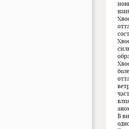
ион
наиб
Хво
отт
сос
Хво
сил
обр
Хво
бол
отт
вет
час
вли
ано
В в
одн