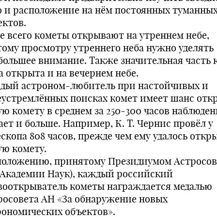
о и расположение на нём постоянных туманны
ектов.
е всего кометы открывают на утреннем небе,
тому просмотру утреннего неба нужно уделять
большее внимание. Также значительная часть 
а открыта и на вечернем небе.
дый астроном-любитель при настойчивых и
еустремлённых поисках комет имеет шанс отк
ую комету в среднем за 250-300 часов наблюден
ет и больше. Например, К. Т. Чернис провёл у
ескопа 808 часов, прежде чем ему удалось откр
ую комету.
положению, принятому Президиумом Астросов
(Академии Наук), каждый российский
вооткрыватель кометы награждается медалью
росовета АН «За обнаружение новых
рономических объектов».