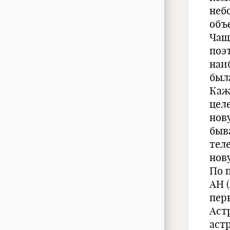
неб
объ
Чащ
поэ
наи
был
Каж
цел
нов
быва
тел
нов
По 
АН 
пер
Аст
аст