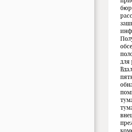
при
бюр
рас
заш
инф
Пол
обс
пол
для
Вда
пят
обн
пом
тум
тум
вне
пре
ком