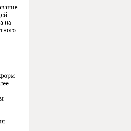
ование
щей
а на
етного
 форм
лее
им
ия