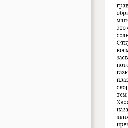
гра
обр
маг
это
сол
Отк
кос
зас
пот
газ
пла
скор
тем
Хво
наз
дви
пре