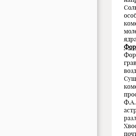
Сол
осо
ком
мол
ядра
Фор
Фор
гра
воз
Сущ
ком
про
Ф.А.
астр
раз
Хво
поч