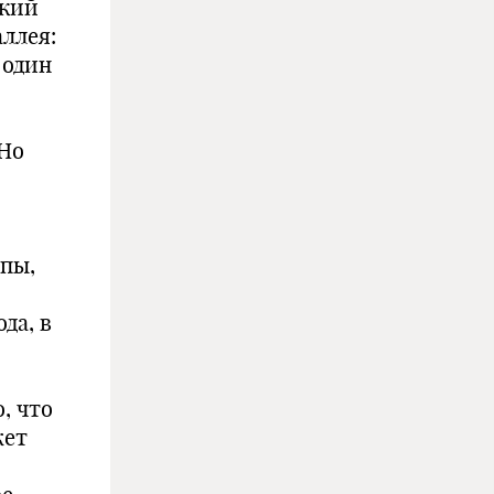
цкий
аллея:
 один
 Но
опы,
да, в
, что
жет