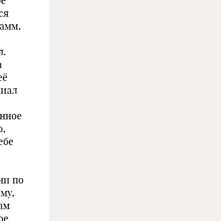
ое
ся
рамм,
л.
а
её
риал
анное
о,
ебе
ни по
му,
ам
ое