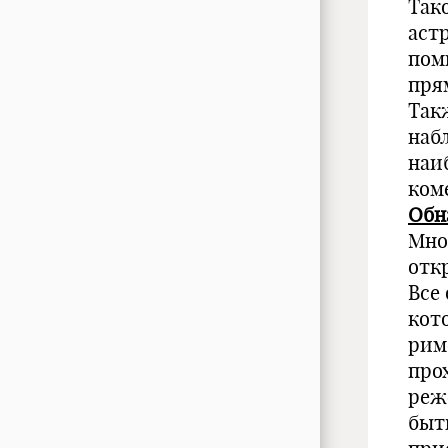
Так
астр
пом
пря
Такж
наб
наи
коме
Обн
Мно
отк
Все
кот
рим
про
реж
быт