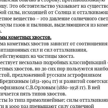
нцу. Это обстоятельство указывает на существ
бой силы, исходящей от Солнца и отталкиваю
етное вещество – это давление солнечного свет
екулы газов и пылинки, выделяющиеся из ком
.
мы кометных хвостов.
ма кометных хвостов зависит от соотношения
витационных сил и сил отталкивания,
действующих на частицы хвоста.
ествует несколько подробных классификаций
етных хвостов, но до сих пор пользуются наибо
стой, предложенной русским астрофизиком
Бредихиным (1831-1904 гг) и развитой советск
офизиком С.В.Орловым (1880-1958 гг). В ней
личается пять типов хвостов.
сты Iо типа прямолинейные; силы отталкиван
ти в 1000 раз превышают силу солнечной