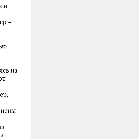
в и
ер –
щью
ясь на
ют
ер,
онены
аз
из