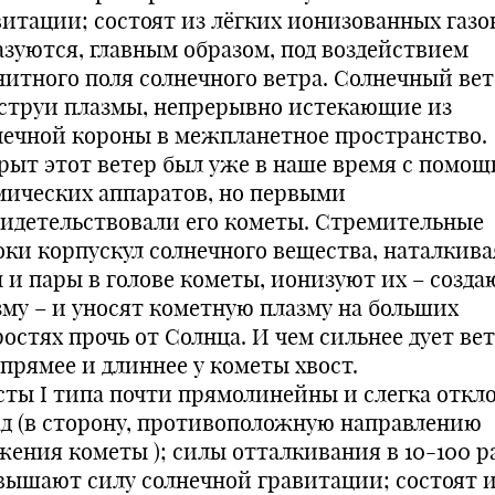
витации; состоят из лёгких ионизованных газо
азуются, главным образом, под воздействием
нитного поля солнечного ветра. Солнечный вет
 струи плазмы, непрерывно истекающие из
нечной короны в межпланетное пространство.
рыт этот ветер был уже в наше время с помо
мических аппаратов, но первыми
видетельствовали его кометы. Стремительные
оки корпускул солнечного вещества, наталкива
ы и пары в голове кометы, ионизуют их – созда
зму – и уносят кометную плазму на больших
остях прочь от Солнца. И чем сильнее дует вет
 прямее и длиннее у кометы хвост.
сты I типа почти прямолинейны и слегка откл
ад (в сторону, противоположную направлению
жения кометы ); силы отталкивания в 10-100 р
вышают силу солнечной гравитации; состоят 