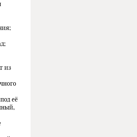
я
ния;
д;
т из
чного
под её
чный,
е