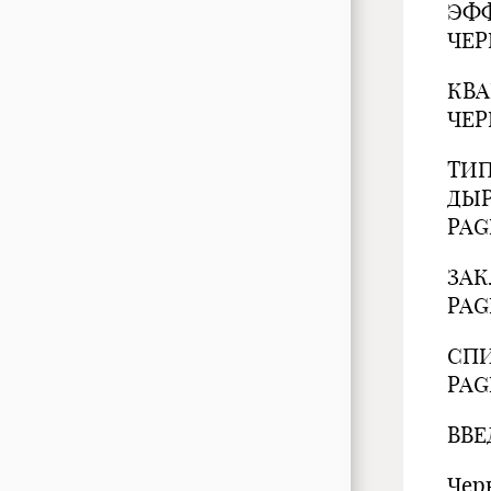
ЭФФ
ЧЕР
КВА
ЧЕР
ТИ
ДЫР
PAG
ЗАК
PAG
СПИ
PAG
ВВЕ
Чер