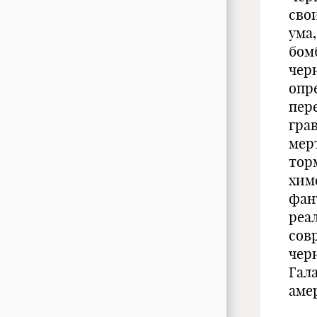
сво
ума
бом
чер
опр
пер
гра
мер
тор
хим
фан
реа
сов
чер
Гал
аме