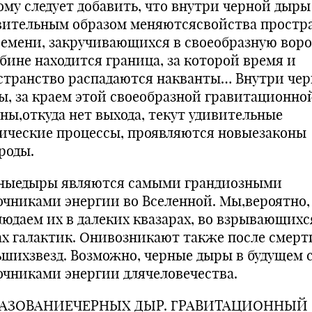
ому следует добавить, что внутри черной дыры
вительным образом меняютсясвойства простр
ремени, закручивающихся в своеобразную воро
убине находится граница, за которой время и
странство распадаются накванты… Внутри че
ы, за краем этой своеобразной гравитационно
дны,откуда нет выхода, текут удивительные
ические процессы, проявляются новыезаконы
роды.
ныедыры являются самыми грандиозными
очниками энергии во Вселенной. Мы,вероятно,
людаем их в далеких квазарах, во взрывающихс
ах галактик. Онивозникают также после смер
ьшихзвезд. Возможно, черные дыры в будущем 
очниками энергии длячеловечества.
АЗОВАНИЕЧЕРНЫХ ДЫР. ГРАВИТАЦИОННЫЙ