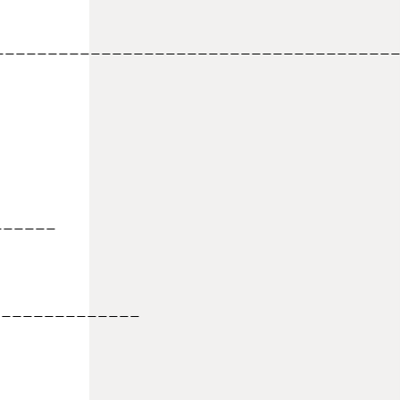
_____________________________________
______
_____________
_