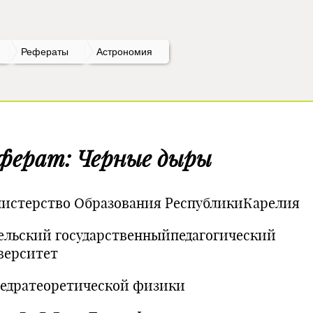
Рефераты
Астрономия
ферат: Черные дыры
истерство Образования РеспубликиКарелия
ельский государственныйпедагогический
верситет
едратеоретической физики