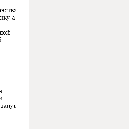
анства
нку, а
рной
й
я
ти
станут