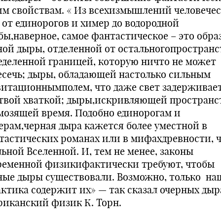
им свойствам. « Из всехизмышлений человечес
, от единорогов и химер до водородной
бы,наверное, самое фантастическое – это обра
ной дыры, отделенной от остальногопространс
еделенной границей, которую ничто не может
есечь; дыры, обладающей настолько сильным
витационнымполем, что даже свет задерживает
твой хваткой; дыры,искривляющей пространс
мозящей время. Подобно единорогам и
ерам,черная дыра кажется более уместной в
тастических романах или в мифахдревности, ч
льной Вселенной. И, тем не менее, законы
ременной физикифактически требуют, чтобы
ные дыры существовали. Возможно, только на
актика содержит их» — так сказал очерных дыр
риканский физик К. Торн.