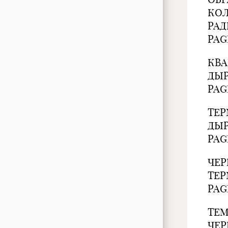
КО
РАД
PAG
КВА
ДЫР
PAG
ТЕ
ДЫР
PAG
ЧЕР
ТЕР
PAG
ТЕМ
ЧЕР