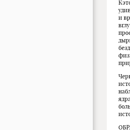
Кэт
уди
и в
вгл
про
дыр
без
физ
при
Чер
ист
наб
ядр
бол
ист
ОБР