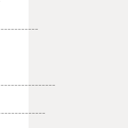
___________
________________
______________