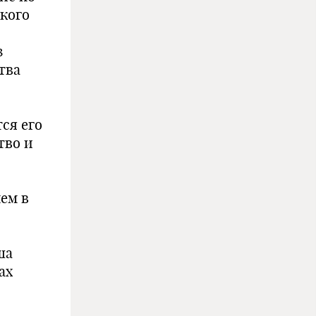
кого
з
тва
ся его
тво и
ем в
ша
ах