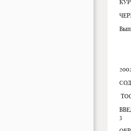
КУР
ЧЕР
Вып
П
Пе
200
СОД
TOC
ВВЕ
3
ОБР