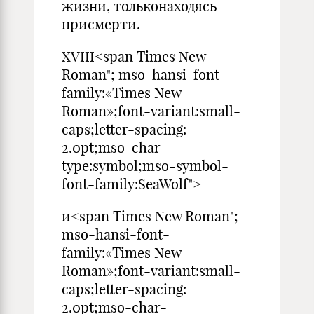
жизни, тольконаходясь
присмерти.
XVIII<span Times New
Roman"; mso-hansi-font-
family:«Times New
Roman»;font-variant:small-
caps;letter-spacing:
2.0pt;mso-char-
type:symbol;mso-symbol-
font-family:SeaWolf">
и<span Times New Roman";
mso-hansi-font-
family:«Times New
Roman»;font-variant:small-
caps;letter-spacing:
2.0pt;mso-char-