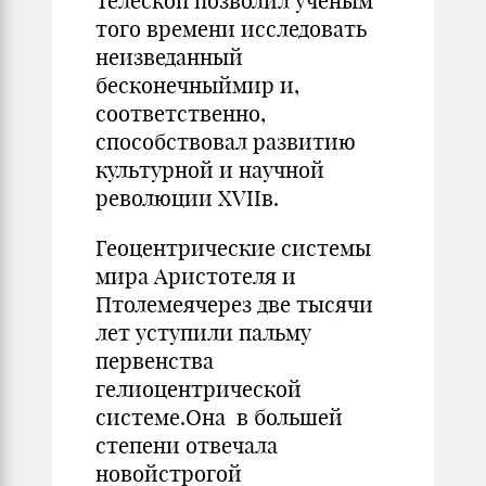
Телескоп позволил ученым
того времени исследовать
неизведанный
бесконечныймир и,
соответственно,
способствовал развитию
культурной и научной
революции XVIIв.
Геоцентрические системы
мира Аристотеля и
Птолемеячерез две тысячи
лет уступили пальму
первенства
гелиоцентрической
системе.Она в большей
степени отвечала
новойстрогой