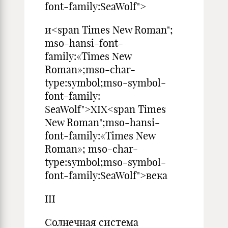
font-family:SeaWolf">
и<span Times New Roman";
mso-hansi-font-
family:«Times New
Roman»;mso-char-
type:symbol;mso-symbol-
font-family:
SeaWolf">XIX<span Times
New Roman";mso-hansi-
font-family:«Times New
Roman»; mso-char-
type:symbol;mso-symbol-
font-family:SeaWolf">века
III
Солнечная система