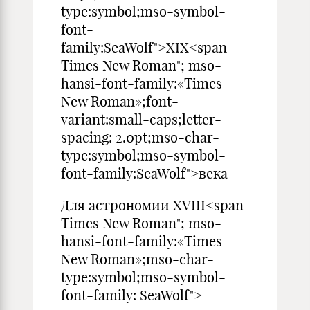
type:symbol;mso-symbol-
font-
family:SeaWolf">XIX<span
Times New Roman"; mso-
hansi-font-family:«Times
New Roman»;font-
variant:small-caps;letter-
spacing: 2.0pt;mso-char-
type:symbol;mso-symbol-
font-family:SeaWolf">века
Для астрономии XVIII<span
Times New Roman"; mso-
hansi-font-family:«Times
New Roman»;mso-char-
type:symbol;mso-symbol-
font-family: SeaWolf">