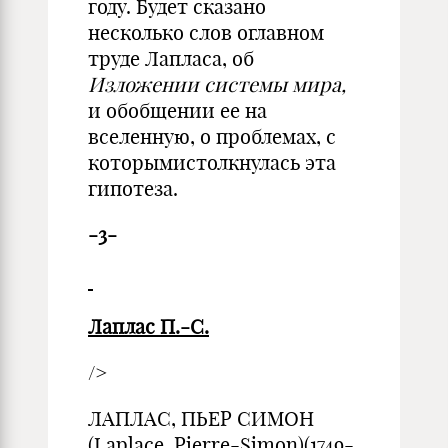
году. Будет сказано
несколько слов оглавном
труде Лапласа, об
Изложении системы мира,
и обобщении ее на
вселенную, о проблемах, с
которымистолкнулась эта
гипотеза.
-3-
Лаплас П.-С.
/>
ЛАПЛАС, ПЬЕР СИМОН
(Laplace, Pierre-Simon)(1749-