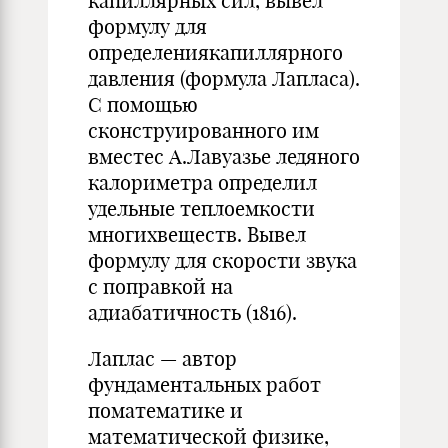
капиллярных сил, вывел
формулу для
определениякапиллярного
давления (формула Лапласа).
С помощью
сконструированного им
вместес А.Лавуазье ледяного
калориметра определил
удельные теплоемкости
многихвеществ. Вывел
формулу для скорости звука
с поправкой на
адиабатичность (1816).
Лаплас — автор
фундаментальных работ
поматематике и
математической физике,