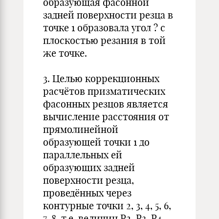
образующая фасонной
задней поверхности резца в
точке 1 образовала угол ? с
плоскостью резания в той
же точке.
3. Целью коррекционных
расчётов призматических
фасонных резцов является
вычисление расстояния от
прямолинейной
образующей точки 1 до
параллельных ей
образующих задней
поверхности резца,
проведённых через
контурные точки 2, 3, 4, 5, 6,
7, 8, т.е. величин Р2, Р3, Р4,