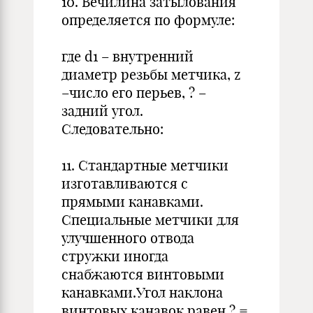
10. Вечилина затылования
определяется по формуле:
где d1 – внутренний
диаметр резьбы метчика, z
–число его перьев, ? –
задний угол.
Следовательно:
11. Стандартные метчики
изготавливаются с
прямыми канавками.
Специальные метчики для
улучшенного отвода
стружки иногда
снабжаются винтовыми
канавками.Угол наклона
винтовых канавок равен ? =