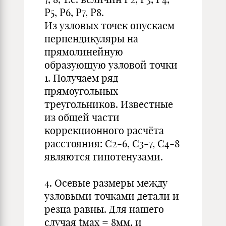
Р5, Р6, Р7, Р8.
Из узловых точек опускаем
перпендикуляры на
прямолинейную
образующую узловой точки
1. Получаем ряд
прямоугольных
треугольников. Известные
из общей части
коррекционного расчёта
расстояния: С2-6, С3-7, С4-8
являются гипотенузами.
4. Осевые размеры между
узловыми точками детали и
резца равны. Для нашего
случая tмах = 8мм, и