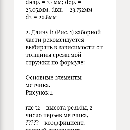
dнар. = 27 мм; dcр. =
25.051мм; dвн. = 23.752мм
d2 = 26.8мм
2. Длину l1 (Рис. 1) заборной
части рекомендуется
выбирать в зависимости от
толщины срезаемой
стружки по формуле:
Основные элементы
метчика.
Рисунок 1.
где t2 – высота резьбы, z –
число перьев метчика,
????? - коэффициент,