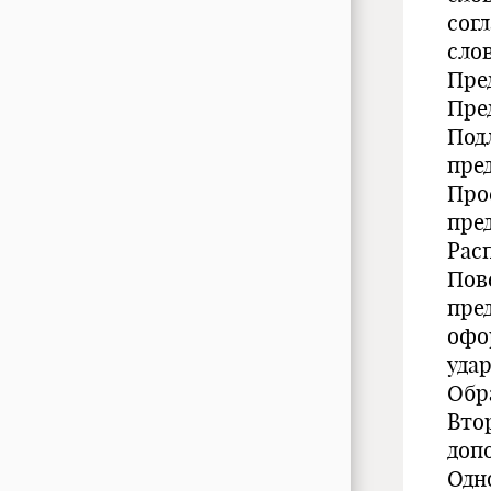
сог
сло
Пре
Пре
Под
пре
Про
пре
Рас
Пов
пре
офо
удар
Обр
Вто
доп
Одн