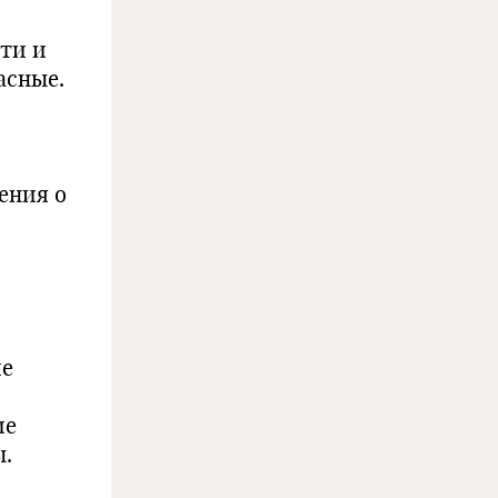
сти и
асные.
ения о
ие
ие
ы.