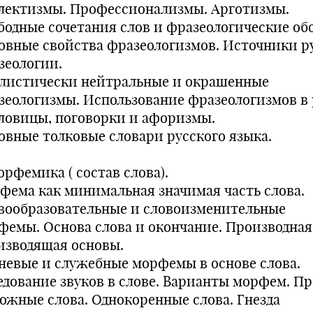
лектизмы. Профессионализмы. Арготизмы.
бодные сочетания слов и фразеологические об
овные свойства фразеологизмов. Источники р
зеологии.
листически нейтральные и окрашенные
зеологизмы. Использование фразеологизмов в 
ловицы, поговорки и афоризмы.
овные толковые словари русского языка.
орфемика ( состав слова).
фема как минимальная значимая часть слова.
вообразовательные и словоизменительные
фемы. Основа слова и окончание. Производная
изводящая основы.
невые и служебные морфемы в основе слова.
едование звуков в слове. Варианты морфем. П
ложные слова. Однокоренные слова. Гнезда