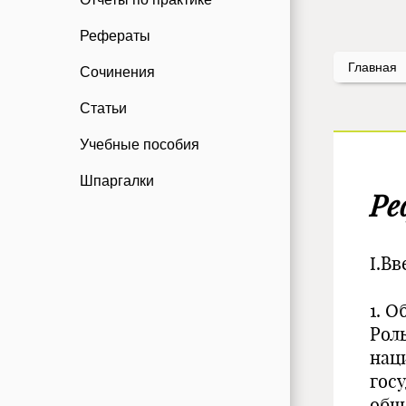
Рефераты
Главная
Сочинения
Статьи
Учебные пособия
Шпаргалки
Ре
I.Вв
1. О
Рол
нац
гос
общ