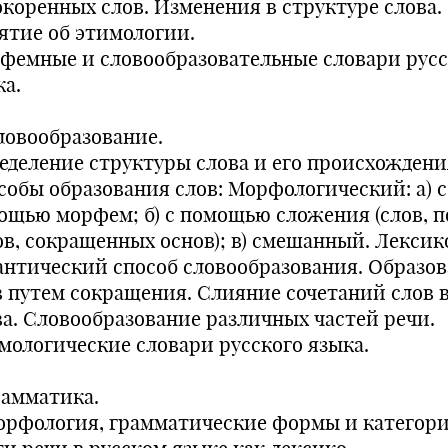
окоренных слов. Изменения в структуре слова.
ятие об этимологии.
фемные и словообразовательные словари русс
ка.
Словообразование.
еделение структуры слова и его происхождени
собы образования слов: Морфологический: а) с
ощью морфем; б) с помощью сложения (слов, 
ов, сокращенных основ); в) смешанный. Лексик
антический способ словообразования. Образо
в путем сокращения. Слияние сочетаний слов 
ва. Словообразование различных частей речи.
мологические словари русского языка.
рамматика.
Морфология, грамматические формы и категори