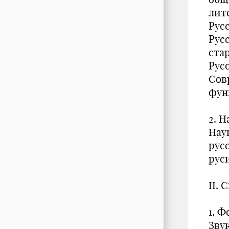
лит
Рус
Рус
ста
Рус
Сов
фун
2. Н
Наук
рус
рус
II. 
1. 
Звук