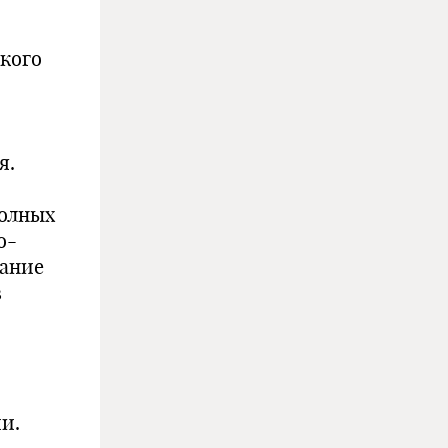
кого
я.
полных
о-
вание
в
и.