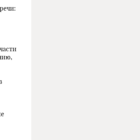
речи:
части
нию,
в
ие