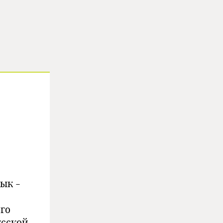
зык -
го
усской