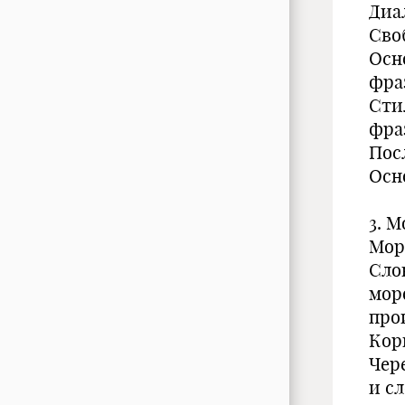
Диа
Сво
Осн
фра
Сти
фра
Пос
Осн
3. М
Мор
Сло
мор
про
Кор
Чер
и с