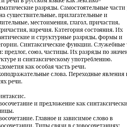
ти речи в русском языке как лексико-
мматические разряды. Самостоятельные части 
на существительные, прилагательные и
лительные, местоимения, глагол, причастия,
причастия, наречия. Категория состояния. Их
антические и структурные разряды, формы и
егории. Синтаксические функции. Служебные 
: предлог, союз, частицы. Их разряды по значе
уктуре и синтаксическому употреблению.
дометия как особая часть речи.
коподражательные слова. Переходные явления 
ях речи.
интаксис.
восочетание и предложение как синтаксическ
ницы.
восочетание. Главное и зависимое слово в
восочетании. Типы связи в словосочетаниях: