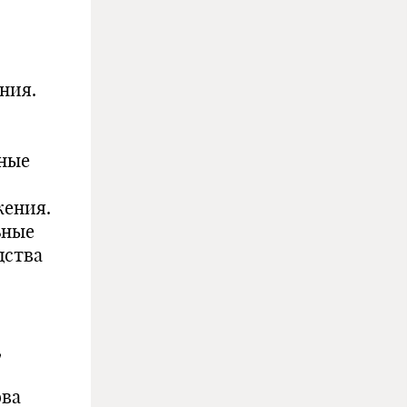
ния.
вные
жения.
ьные
дства
,
ова