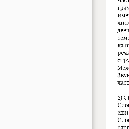
Час
гра
име
чис
дее
сем
кат
речи
стр
Меж
Зву
част
2) С
Сло
еди
Сло
сло