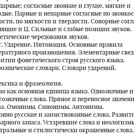
дарные; согласные звонкие и глухие, мягкие и
рдые. Парные и непарные согласные по звонко
хости, по мягкости и твердости. Сонорные согл
ящие и Ц. Сильные и слабые позиции звуков.
етические чередования звуков.
г. Ударение. Интонация. Основные правила
ературного произношения. Элементарные свед
витии фонетического строя русского языка.
оэпические словари. Словари ударений.
ексика и фразеология.
во как основная единица языка. Однозначные и
гозначные слова. Прямое и переносное значен
ва. Омонимы. Синонимы. Антонимы.
онно русские и заимствованные слова. Развит
варного запаса. Устаревшие слова и неологизм
тральные и стилистически окрашенные слова.