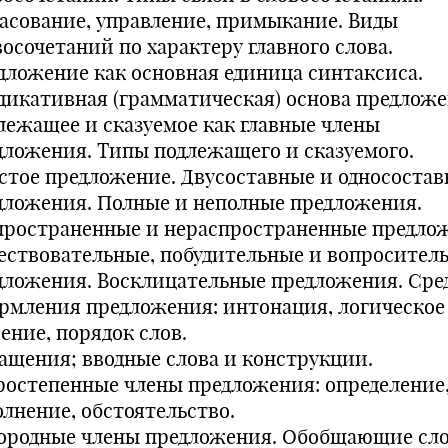
ласование, управление, примыкание. Виды
восочетаний по характеру главного слова.
дложение как основная единица синтаксиса.
дикативная (грамматическая) основа предложе
лежащее и сказуемое как главные члены
дложения. Типы подлежащего и сказуемого.
стое предложение. Двусоставные и однососта
дложения. Полные и неполные предложения.
пространенные и нераспространенные предло
ествовательные, побудительные и вопросител
дложения. Восклицательные предложения. Сре
рмления предложения: интонация, логическое
ение, порядок слов.
ащения; вводные слова и конструкции.
ростепенные члены предложения: определение
олнение, обстоятельство.
ородные члены предложения. Обобщающие сл