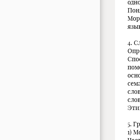
одн
Пон
Мор
язы
4. 
Опр
Спо
пом
осн
сем
сло
сло
Эти
5. Г
1) 