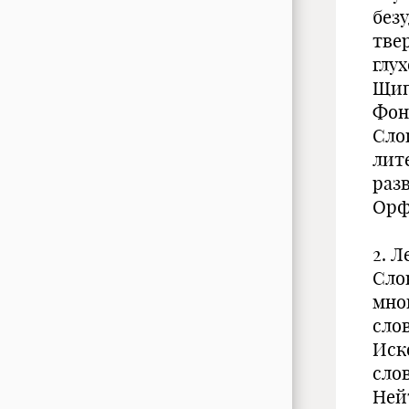
безу
тве
глу
Щип
Фон
Сло
лит
раз
Орф
2. Л
Сло
мно
сло
Иск
сло
Ней