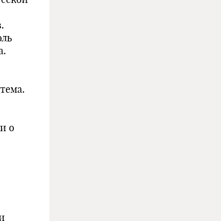
.
оль
а.
тема.
и о
 и