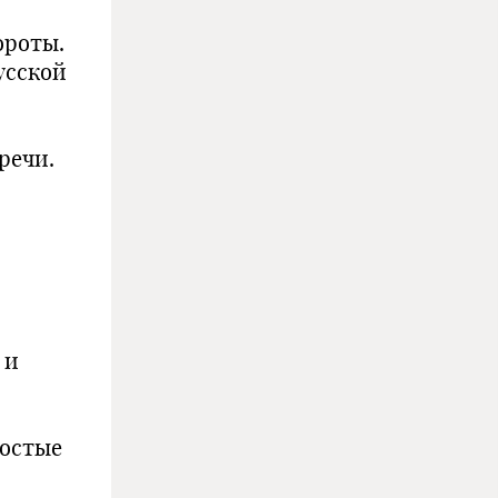
ороты.
усской
речи.
 и
ростые