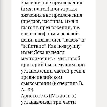
значения вне предложения
(имя, глагол) или утраты
значения вне предложения
(предлог, частица). Имя и
глагол в предложении, т.е.
как словоформы речевой
цепи, назывались ''падеж'' и
''действие''. Как подгруппу
имен Яска выделял
местоимения. Смысловой
критерий был ведущим при
установлении частей речи в
древнеиндийском
языкознании (Кочергина В.
А., 87).
Аристотель (IV в до н. э.)
устанавливал три части