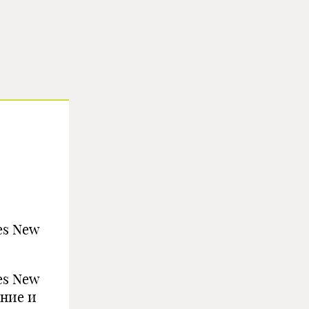
es New
es New
ние и