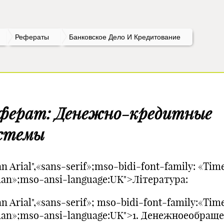
Рефераты
Банковское Дело И Кредитование
ферат: Денежно-кредитные
стемы
n Arial",«sans-serif»;mso-bidi-font-family: «Tim
an»;mso-ansi-language:UK">Література:
n Arial",«sans-serif»; mso-bidi-font-family:«Tim
an»;mso-ansi-language:UK">1. Денежноеобраще