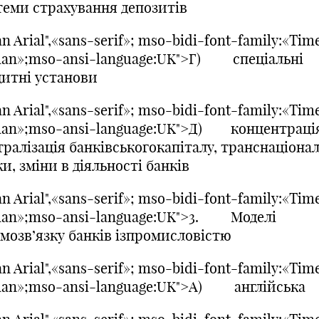
теми страхування депозитів
n Arial",«sans-serif»; mso-bidi-font-family:«Tim
an»;mso-ansi-language:UK">Г) спеціальні
дитні установи
n Arial",«sans-serif»; mso-bidi-font-family:«Tim
an»;mso-ansi-language:UK">Д) концентрація
ралізація банківськогокапіталу, транснаціонал
и, зміни в діяльності банків
n Arial",«sans-serif»; mso-bidi-font-family:«Tim
an»;mso-ansi-language:UK">3. Моделі
ємозв’язку банків ізпромисловістю
n Arial",«sans-serif»; mso-bidi-font-family:«Tim
an»;mso-ansi-language:UK">A) англійська