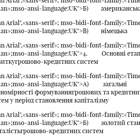
n Arial",«sans-serif»; mso-bidi-font-family:«Tim
an»;mso-ansi-language:UK">Б) американськ
n Arial",«sans-serif»; mso-bidi-font-family:«Tim
an»;mso-ansi-language:UK">В) німецька
n Arial",«sans-serif»; mso-bidi-font-family:«Tim
an»;mso-ansi-language:UK">4. Основні ета
виткугрошово-кредитних систем
n Arial",«sans-serif»; mso-bidi-font-family:«Tim
an»;mso-ansi-language:UK">А) загальні
ономірності формуваннягрошових та кредитни
ем у період становлення капіталізму
n Arial",«sans-serif»; mso-bidi-font-family:«Tim
an»;mso-ansi-language:UK">Б) золотий стан
сталістьгрошово-кредитних систем