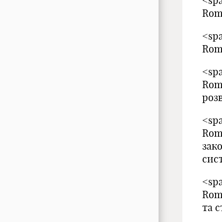
<spa
Rom
<spa
Rom
<spa
Rom
роз
<spa
Rom
зак
сист
<spa
Rom
та 