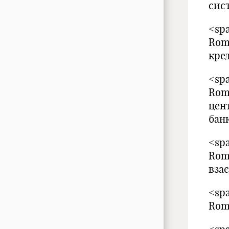
сис
<spa
Rom
кре
<spa
Rom
цент
банк
<spa
Rom
вза
<spa
Rom