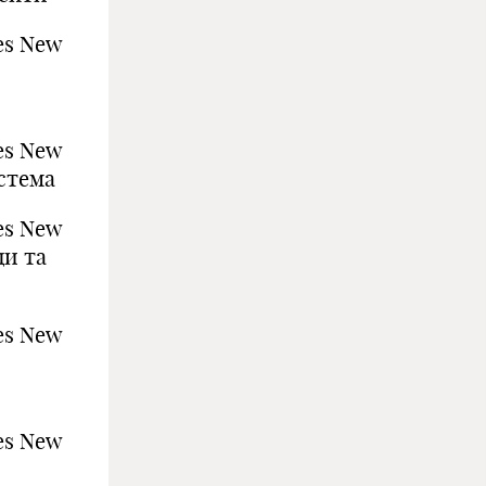
es New
es New
стема
es New
и та
es New
es New