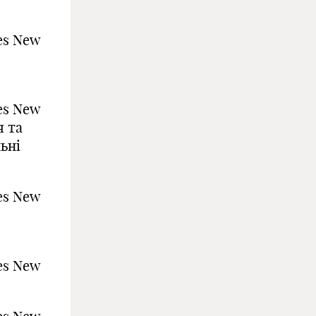
es New
es New
 та
ьні
es New
es New