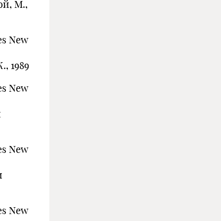
й, М.,
es New
., 1989
es New
и
es New
и
es New