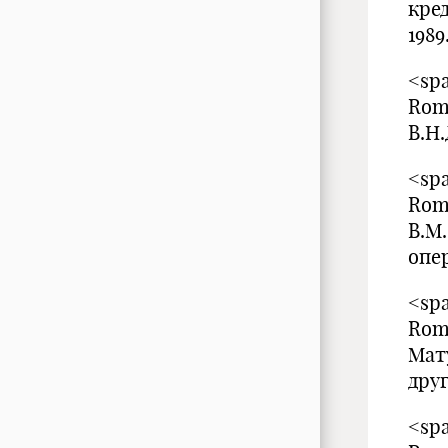
кре
1989
<spa
Rom
В.Н.
<spa
Rom
В.М
опер
<spa
Rom
Мат
друг
<spa