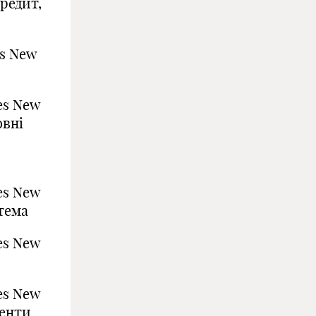
редит,
es New
es New
овні
es New
тема
es New
es New
енти