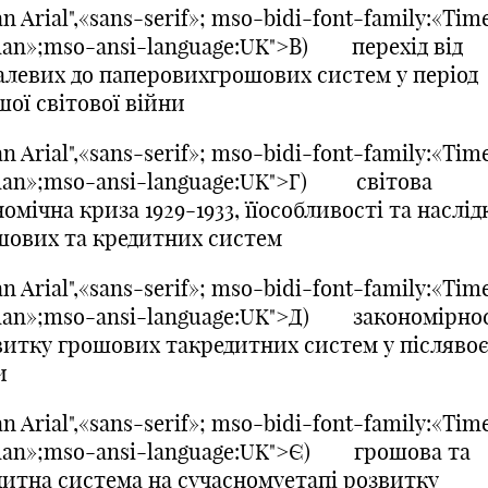
n Arial",«sans-serif»; mso-bidi-font-family:«Tim
an»;mso-ansi-language:UK">В) перехід від
алевих до паперовихгрошових систем у період
ої світової війни
n Arial",«sans-serif»; mso-bidi-font-family:«Tim
an»;mso-ansi-language:UK">Г) світова
омічна криза 1929-1933, їїособливості та наслід
шових та кредитних систем
n Arial",«sans-serif»; mso-bidi-font-family:«Tim
an»;mso-ansi-language:UK">Д) закономірнос
витку грошових такредитних систем у післявоє
и
n Arial",«sans-serif»; mso-bidi-font-family:«Tim
an»;mso-ansi-language:UK">Є) грошова та
дитна система на сучасномуетапі розвитку