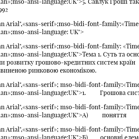
an»;mso-ansi-language:UK">5. Савлук Гроші так
1992
n Arial",«sans-serif»;mso-bidi-font-family:«Tim
an»;mso-ansi-language: UK">
n Arial",«sans-serif»;mso-bidi-font-family: «Tim
an»;mso-ansi-language:UK">Тема 1. Суть та осн
пи розвитку грошово-кредитних систем країн
звиненою ринковою економікою.
n Arial",«sans-serif»; mso-bidi-font-family:«Tim
an»;mso-ansi-language:UK">1. Грошова сис
n Arial",«sans-serif»; mso-bidi-font-family:«Tim
an»;mso-ansi-language:UK">A) поняття
n Arial",«sans-serif»; mso-bidi-font-family:«Tim
an»;mso-ansi-language:UK">Б) основні елем