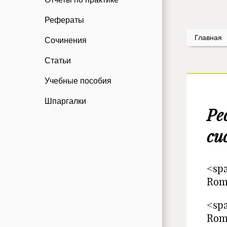
Рефераты
Главная
Сочинения
Статьи
Учебные пособия
Шпаргалки
Ре
си
<spa
Rom
<spa
Rom