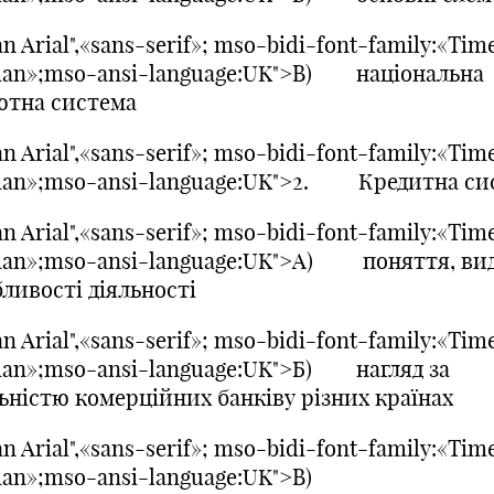
n Arial",«sans-serif»; mso-bidi-font-family:«Tim
an»;mso-ansi-language:UK">В) національна
ютна система
n Arial",«sans-serif»; mso-bidi-font-family:«Tim
an»;mso-ansi-language:UK">2. Кредитна си
n Arial",«sans-serif»; mso-bidi-font-family:«Tim
an»;mso-ansi-language:UK">A) поняття, вид
ливості діяльності
n Arial",«sans-serif»; mso-bidi-font-family:«Tim
an»;mso-ansi-language:UK">Б) нагляд за
льністю комерційних банківу різних країнах
n Arial",«sans-serif»; mso-bidi-font-family:«Tim
an»;mso-ansi-language:UK">В)