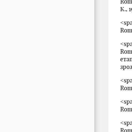
Rom
К., 
<spa
Rom
<spa
Rom
ета
зро
<spa
Rom
<spa
Rom
<spa
Rom