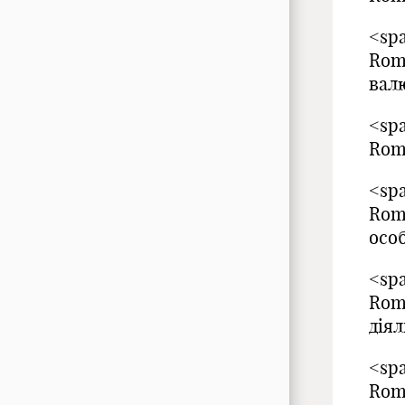
<spa
Rom
вал
<spa
Rom
<spa
Rom
особ
<spa
Rom
дія
<spa
Rom