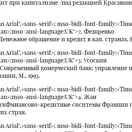
дит при капитализме /под редакцией Красавино
.
n Arial",«sans-serif»; mso-bidi-font-family:«Tim
an»;mso-ansi-language:UK">2. Федоренко
Денежное обращение и кредит в кап. странах, К
n Arial",«sans-serif»; mso-bidi-font-family:«Tim
an»;mso-ansi-language:UK">3. Усоскин
.Современный комерческий банк: управление 
ации, М., 1993.
n Arial",«sans-serif»; mso-bidi-font-family:«Tim
an»;mso-ansi-language:UK">4. Жан
укФмнансово-кредитные сиситемы Франции 
их стран.
n Arial",«sans-serif»; mso-bidi-font-family:«Tim