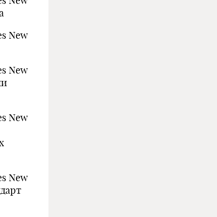
es New
а
es New
es New
пи
es New
х
es New
дарт