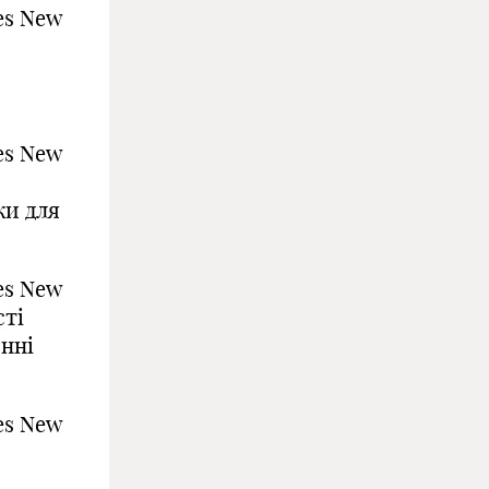
es New
es New
ки для
es New
ті
нні
es New