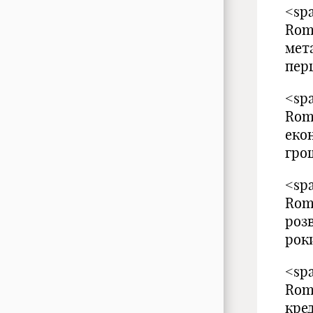
<spa
Rom
мет
перш
<spa
Rom
екон
гро
<spa
Rom
роз
рок
<spa
Rom
кре