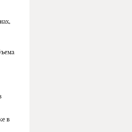
нах,
бъема
з
же в