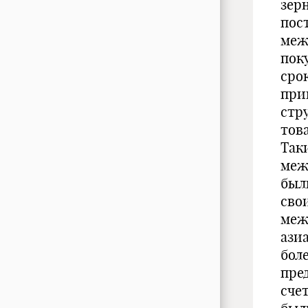
зер
пос
меж
пок
сро
при
стр
тов
Так
меж
был
сво
меж
ази
бол
пре
сче