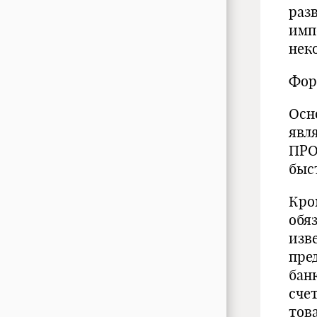
раз
имп
нек
Фор
Осн
явл
ПРО
быс
Кро
обя
изв
пре
бан
сче
тов