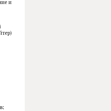
ние и
й
йтер)
в;