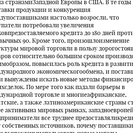
на странамиЗападной Европы в США. В те годы
тавки продукции и конкуренция
дупоставщиками настолько возросли, что
упатели потребовали увеличения
ковпредоставляемого кредита до 180 дней прот
вычных 90. Кроме того, произошлоизменение
уктуры мировой торговли в пользу дорогостоя
аров сотносительно большим сроком производс
имобразом, повысилась роль кредита в развит
дународного экономическогообмена, и поста
и вынуждены искать новые методы финансир
ихсделок. По мере того как падали барьеры в
дународной торговле и многиеафриканские,
атские, а также латиноамериканские страны с
ее активнына мировых рынках, западноевропе
дприниматели все труднее предоставляликреди
т собственных источников, почему поставщики