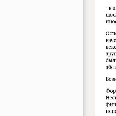
· в
нал
ино
Осн
кач
век
дру
был
абс
Воз
Фор
Нес
фин
исп