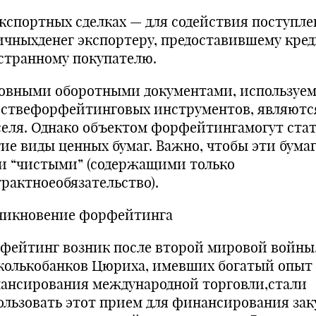
 экспортных сделках — для содействия поступл
ичныхденег экспортеру, предоставившему кре
странному покупателю.
овными оборотными документами, используе
ествефорфейтинговых инструментов, являютс
селя. Однако объектом форфейтингамогут стат
гие виды ценных бумаг. Важно, чтобы эти бума
и “чистыми” (содержащими только
трактноеобязательство).
никновение форфейтинга
фейтинг возник после второй мировой войны
колькобанков Цюриха, имевших богатый опыт
ансирования международной торговли,стали
ользовать этот прием для финансирования зак