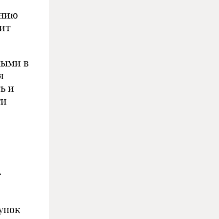
ению
дит
мыми в
я
ь и
ги
.
упок