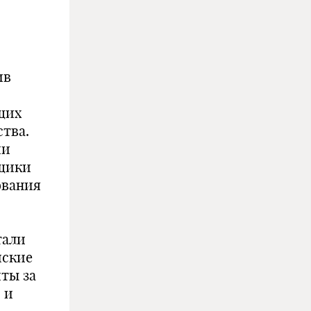
ив
щих
тва.
ии
вщики
ования
тали
йские
ты за
 и