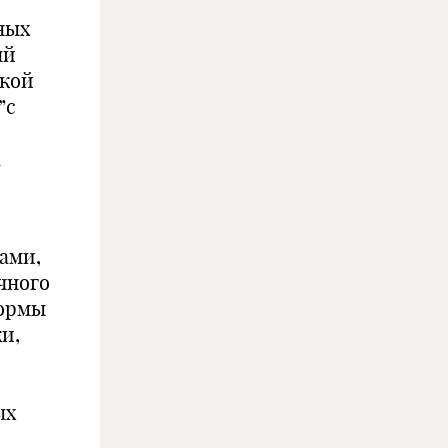
ных
ый
бкой
”с
а
ами,
чного
формы
ки,
ых