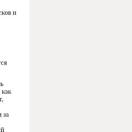
сков и
тся
ть
 как
т,
 за
ый