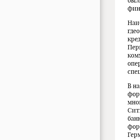
был
фин
Наи
где
кре
Пер
ком
опе
спе
В н
фор
мно
Сит
бан
фор
Гер