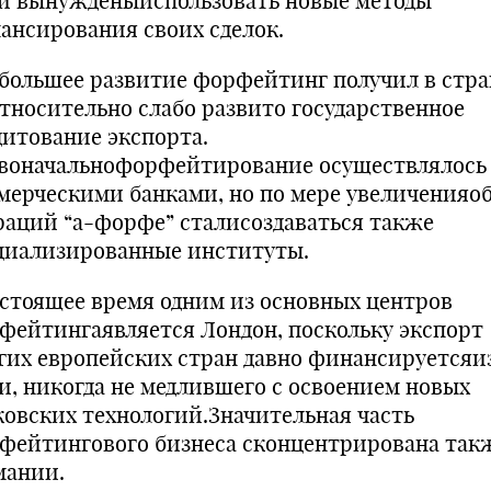
и вынужденыиспользовать новые методы
ансирования своих сделок.
большее развитие форфейтинг получил в стра
относительно слабо развито государственное
дитование экспорта.
воначальнофорфейтирование осуществлялось
мерческими банками, но по мере увеличенияо
раций “а-форфе” сталисоздаваться также
циализированные институты.
астоящее время одним из основных центров
фейтингаявляется Лондон, поскольку экспорт
гих европейских стран давно финансируетсяи
и, никогда не медлившего с освоением новых
ковских технологий.Значительная часть
фейтингового бизнеса сконцентрирована так
мании.