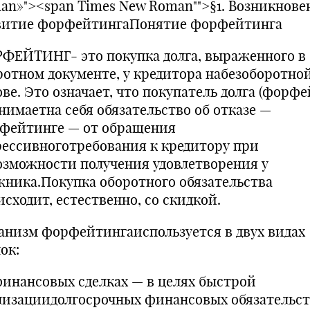
an»"><span Times New Roman"">§1. Возникнове
витие форфейтингаПонятие форфейтинга
ФЕЙТИНГ- это покупка долга, выраженного в
ротном документе, у кредитора набезоборотно
ве. Это означает, что покупатель долга (форфе
нимаетна себя обязательство об отказе —
фейтинге — от обращения
рессивноготребования к кредитору при
озможности получения удовлетворения у
жника.Покупка оборотного обязательства
сходит, естественно, со скидкой.
анизм форфейтингаиспользуется в двух видах
ок:
 финансовых сделках — в целях быстрой
лизациидолгосрочных финансовых обязательст