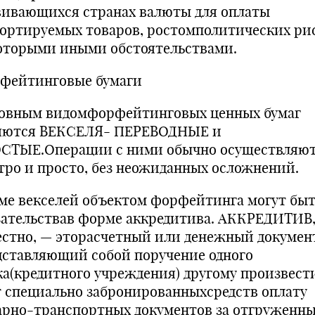
вивающихся странах валюты для оплаты
ортируемых товаров, ростомполитических ри
оторыми иными обстоятельствами.
фейтинговые бумаги
овным видомфорфейтинговых ценных бумаг
яются ВЕКСЕЛЯ- ПЕРЕВОДНЫЕ и
СТЫЕ.Операции с ними обычно осуществляю
тро и просто, без неожиданных осложнений.
ме векселей объектом форфейтинга могут бы
зательствав форме аккредитива. АККРЕДИТИВ,
естно, — эторасчетный или денежный докумен
дставляющий собой поручение одного
ка(кредитного учреждения) другому произвести
т специально забронированныхсредств оплату
арно-транспортных документов за отгруженн