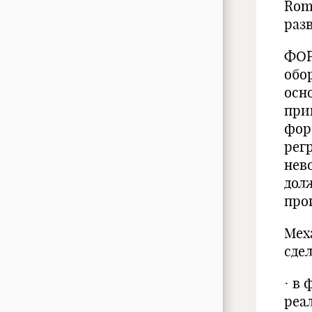
Rom
раз
ФОР
обо
осно
при
фор
рег
нев
дол
прои
Мех
сдел
· в
реа