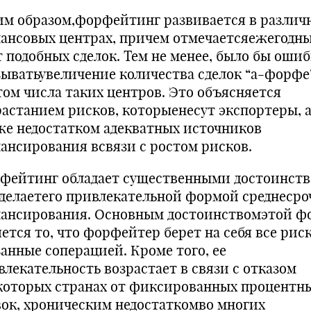
им образом,форфейтинг развивается в различ
ансовых центрах, причем отмечаетсяежегодн
т подобных сделок. Тем не менее, было бы оши
зыватьувеличение количества сделок “а-форфе
том числа таких центров. Это объясняется
растанием рисков, которыенесут экспортеры, 
же недостатком адекватных источников
ансирования всвязи с ростом рисков.
фейтинг обладает существенными достоинств
 делаетего привлекательной формой среднесро
ансирования. Основным достоинствомэтой 
ется то, что форфейтер берет на себя все рис
занные соперацией. Кроме того, ее
влекательность возрастает в связи с отказом
которых странах от фиксированных процентн
вок, хроническим недостаткомво многих