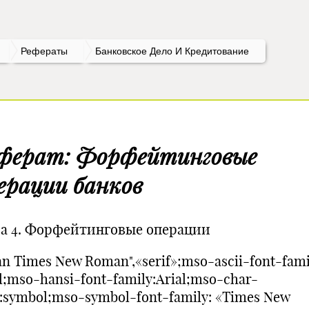
Рефераты
Банковское Дело И Кредитование
ферат: Форфейтинговые
ерации банков
ва 4. Форфейтинговые операции
n Times New Roman",«serif»;mso-ascii-font-fami
l;mso-hansi-font-family:Arial;mso-char-
e:symbol;mso-symbol-font-family: «Times New