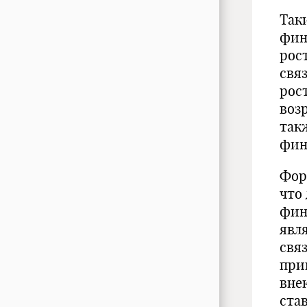
Так
фин
рос
свя
рос
воз
так
фин
Фор
что
фин
явля
свя
при
вне
ста