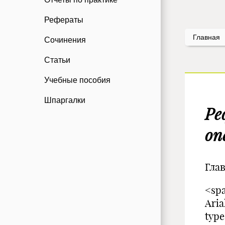
Рефераты
Главная
Сочинения
Статьи
Учебные пособия
Шпаргалки
Ре
оп
Гла
<spa
Aria
typ