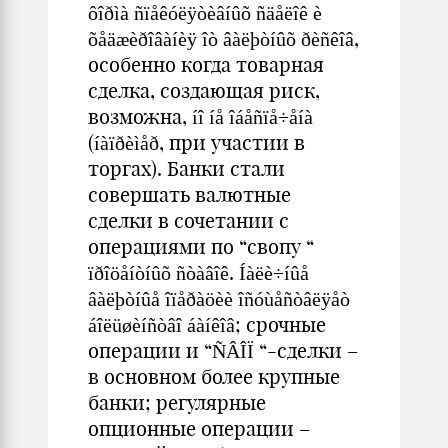
ôîðìà ñïåêóëÿòèâíûõ ñäåëîê è
õåäæèðîâàíèÿ îò âàëþòíûõ ðèñêîâ,
особенно когда товарная
сделка, создающая риск,
возможна, íî íå îáåñïå÷åíà
(íàïðèìåð, при участии в
торгах). Банки стали
совершать валютные
сделки в сочетании с
операциями по “свопу “
ïðîöåíòíûõ ñòàâîê. Íàëè÷íûå
âàëþòíûå îïåðàöèè îñóùåñòâëÿåò
áîëüøèíñòâî áàíêîâ; срочные
операции и “ÑÂÎÏ “-сделки –
в основном более крупные
банки; регулярные
опционные операции –