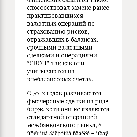
способствовал замене ранее
практиковавшихся
валютных операций по
страхованию рисков,
отражавших в балансах,
срочными валютными
сделками и операциями
“СВОП”, так как они
учитываются на
внебалансовых счетах.
С 70-х годов развиваются
фьючерсные сделки на ряде
бирж, хотя они не являются
стандартной операцией
межбанковского рынка, è
îïöèîííûå âàëþòíûå ñäåëêè – íîâàÿ