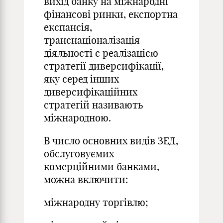
вихід банку на міжнародні
фінансові ринки, експортна
експансія,
транснаціоналізація
діяльності є реалізацією
стратегії диверсифікації,
яку серед інших
диверсифікаційних
стратегій називають
міжнародною.
В число основних видів ЗЕД,
обслуговуємих
комерційними банками,
можна включити:
міжнародну торгівлю;