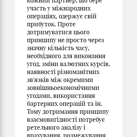
кожний партнер, що бере
участь у міжнародних
операціях, одержує свій
прибуток. Проте
дотримуватися цього
принципу не просто через
значну кількість часу,
необхідного для виконання
угод, зміни валютних курсів,
наявності різноманітних
зв'язків між окремими
зовнішньоекономічними
угодами, використання
бартерних операцій та ін.
Тому дотримання принципу
взаємовигідності потребує
ретельного аналізу і
врахування, розмежування