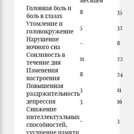
месяцев
Головная боль и
8
35
боль в глазах
Утомление и
5
32
головокружение
Нарушение
-
8
ночного сна
Сонливость в
11
22
течение дня
Изменения
8
24
настроения
Повышенная
3
11
раздржительность
депрессия
3
16
Снижение
интеллектуальных
-
3
способностей,
ухудшение памяти