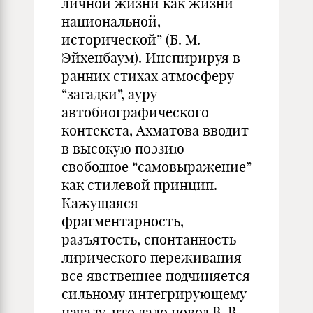
личной жизни как жизни
национальной,
исторической” (Б. М.
Эйхенбаум). Инспирируя в
ранних стихах атмосферу
“загадки”, ауру
автобиографического
контекста, Ахматова вводит
в высокую поэзию
свободное “самовыражение”
как стилевой принцип.
Кажущаяся
фрагментарность,
разъятость, спонтанность
лирического переживания
все явственнее подчиняется
сильному интегрирующему
началу, что дало повод В. В.