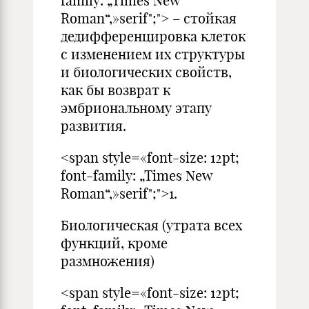
family: „Times New
Roman“,»serif";"> – стойкая
дедифференцировка клеток
с изменением их структуры
и биологических свойств,
как бы возврат к
эмбриональному этапу
развития.
<span style=«font-size: 12pt;
font-family: „Times New
Roman“,»serif";">1.
Биологическая (утрата всех
функций, кроме
размножения)
<span style=«font-size: 12pt;