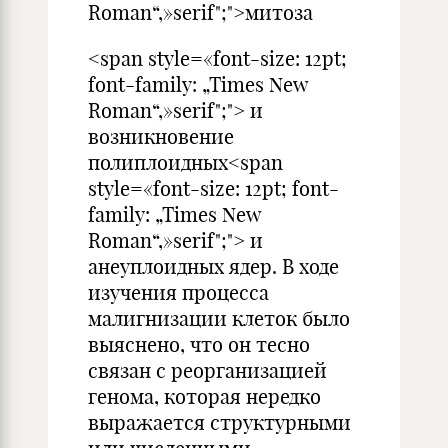
Roman“,»serif";">митоза
<span style=«font-size: 12pt;
font-family: „Times New
Roman“,»serif";"> и
возникновение
полиплоидных<span
style=«font-size: 12pt; font-
family: „Times New
Roman“,»serif";"> и
анеуплоидных ядер. В ходе
изучения процесса
малигнизации клеток было
выяснено, что он тесно
связан с реорганизацией
генома, которая нередко
выражается структурными