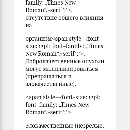
family: „Times New
Roman“,»serif";">,
отсутствие общего влияния
на
организм<span style=«font-
size: 12pt; font-family: „Times
New Roman“,»serif";">.
Доброкачественные опухоли
могут малигнизироваться
(превращаться в
злокачественные).
<span style=«font-size: 12pt;
font-family: „Times New
Roman“,»serif";">
Злокачественные (незрелые,