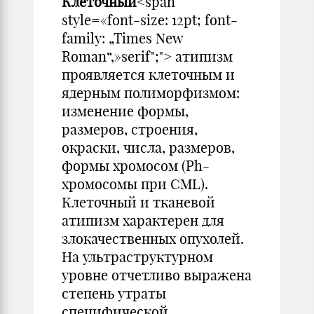
Клеточный
<span
style=«font-size: 12pt; font-
family: „Times New
Roman“,»serif";"> атипизм
проявляется клеточным и
ядерным полиморфизмом:
изменение формы,
размеров, строения,
окраски, числа, размеров,
формы хромосом (Ph-
хромосомы при СМL).
Клеточный и тканевой
атипизм характерен для
злокачественных опухолей.
На ультраструктурном
уровне отчетливо выражена
степень утраты
специфической