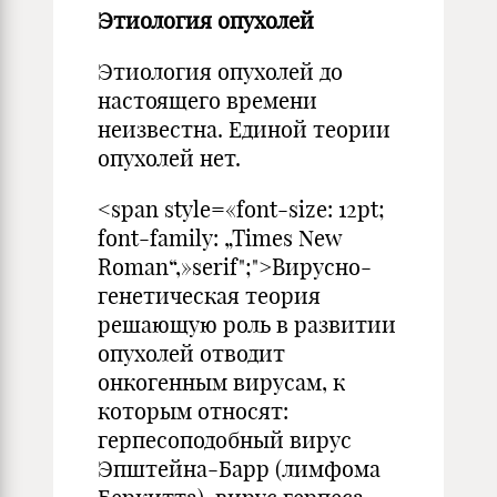
Этиология опухолей
Этиология опухолей до
настоящего времени
неизвестна. Единой теории
опухолей нет.
<span style=«font-size: 12pt;
font-family: „Times New
Roman“,»serif";">Вирусно-
генетическая теория
решающую роль в развитии
опухолей отводит
онкогенным вирусам, к
которым относят:
герпесоподобный вирус
Эпштейна-Барр (лимфома