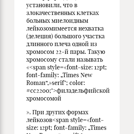
установили, что в
злокачественных клетках
больных миелоидным
лейкозомимеется нехватка
(делеция) большого участка
длинного плеча одной из
хромосом 22-й пары. Такую
хромосому стали называть
«<span style=«font-size: 12pt;
font-family: „Times New
Roman“,»serif"; color:
#cc2200;">филадельфийской
хромосомой
». При других формах
лейкозов<span style=«font-
size: 12pt; font-family: „Times