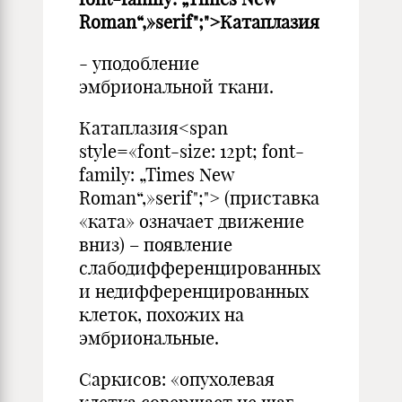
Roman“,»serif";">Катаплазия
- уподобление
эмбриональной ткани.
Катаплазия<span
style=«font-size: 12pt; font-
family: „Times New
Roman“,»serif";"> (приставка
«ката» означает движение
вниз) – появление
слабодифференцированных
и недифференцированных
клеток, похожих на
эмбриональные.
Саркисов: «опухолевая