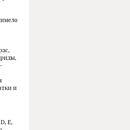
 имело
рас,
бриды,
-
м
атки и
D, E,
0