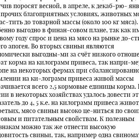
учив поросят весной, в апреле, к декаб-рю- ян
 прочих благоприятных условиях, животных 
с-тить до товарной массы (около 100 кг мяса).
бенно выгодно в финан-совом плане, так как и
овому году спрос и цена на мясо на рынке до-с
его апогея. Во вторых свиньи являются
номически выгодны-ми за счёт низкого отнош
рат корма на килограмм привеса, так напри-ме
опе на некоторых фермах при сбалансированн
млении на ки-лограмм привеса живой массы
рачивается всего 2,5 кормовые единицы корма. 
сии в некоторых хозяйствах удалось довести э
затель до 4, 5 к.е. на килограмм привеса живот
ретьих, мясо свиньи высоко це-ниться по сво
совым и питательным свойствам. К полезным
знакам можно так же отнести высокую
довитость свиньи, так, например одна свинома