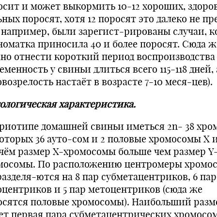
осит и может выкормить 10-12 хороших, здоро
ных поросят, хотя 12 поросят это далеко не пре
, например, были зарегист-рированы случаи, к
номатка приносила 40 и более поросят. Сюда ж
но отнести короткий период воспроизводства
еменность у свиньи длиться всего 115-118 дней, 
возрелость настаёт в возрасте 7-10 меся-цев).
ологическая характеристика.
ариотипе домашней свиньи иметься 2n- 38 хро
которых 36 ауто-сом и 2 половые хромосомы X и
чём размер X-хромосомы больше чем размер Y
мосомы. По расположению центромеры хромо
разделя-ются на 8 пар субметацентриков, 6 пар
оцентриков и 5 пар метоцентриков (сюда же
осятся половые хромосомы). Наибольший разм
ет первая пара субметацентрических хромосом