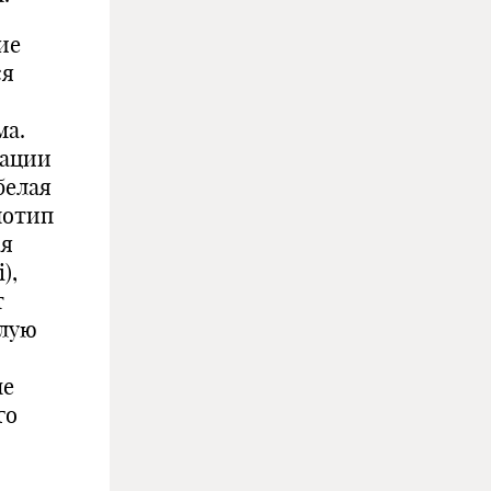
ие
ся
ма.
тации
белая
нотип
ая
),
т
елую
ые
го