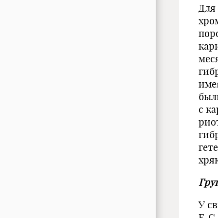
Для
хро
пор
кар
мес
гиб
име
был
с к
рио
гиб
гет
хря
Гру
У св
F, G