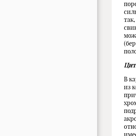
пор
силь
так
сви
мож
(бер
поло
Цит
В к
из 
при
хро
под
акр
отн
име