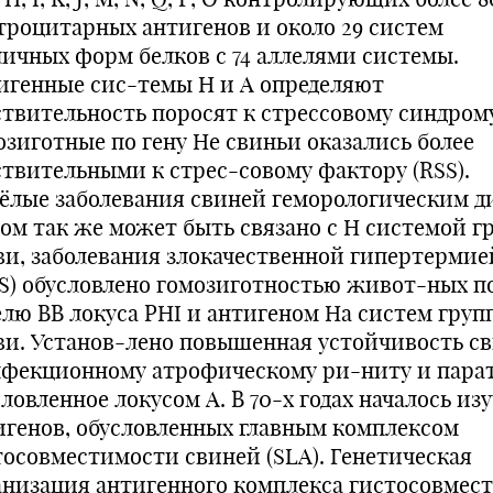
троцитарных антигенов и около 29 систем
личных форм белков с 74 аллелями системы.
игенные сис-темы H и A определяют
ствительность поросят к стрессовому синдрому
озиготные по гену He свиньи оказались более
ствительными к стрес-совому фактору (RSS).
ёлые заболевания свиней геморологическим д
зом так же может быть связано с H системой г
ви, заболевания злокачественной гипертермие
S) обусловлено гомозиготностью живот-ных п
елю ВВ локуса PHI и антигеном Ha систем груп
ви. Установ-лено повышенная устойчивость с
нфекционному атрофическому ри-ниту и пара
ловленное локусом А. В 70-х годах началось из
игенов, обусловленных главным комплексом
тосовместимости свиней (SLA). Генетическая
анизация антигенного комплекса гистосовмес