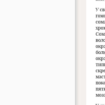
У с
гом
сом
хро
Сом
вол
окр
боль
окра
тип
скр
маст
пок
пят
моз