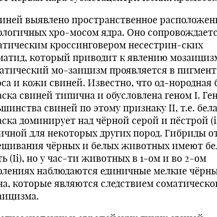
виней выявлено пространственное расположен
ологичных хро-мосом ядра. Оно сопровождает
атическим кроссинговером несестрин-ских
матид, который приводит к явлению мозаициз
атический мо-заицизм проявляется в пигмен
оса и кожи свиней. Известно, что од-нородная 
аска свиней типична и обусловлена геном I. Ге
шинства свиней по этому признаку II, т.е. бел
ска доминирует над чёрной серой и пёстрой (ii
ичной для некоторых других пород. Гибриды о
ещивания чёрных и белых животных имеют б
ь (Ii), но у час-ти животных в 1-ом и во 2-ом
олениях наблюдаются единичные мелкие чёрн
на, которые являются следствием соматическо
аицизма.