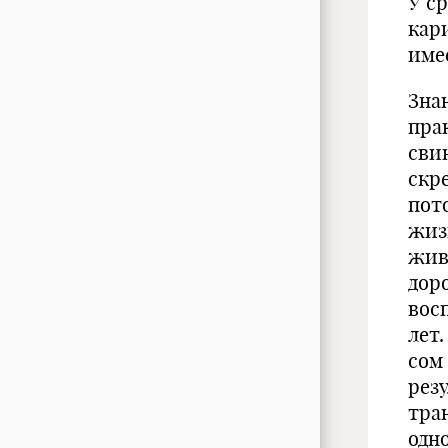
У с
кар
имее
Зна
пра
сви
скр
пот
жиз
жив
дор
вос
лет
сом
рез
тра
одн