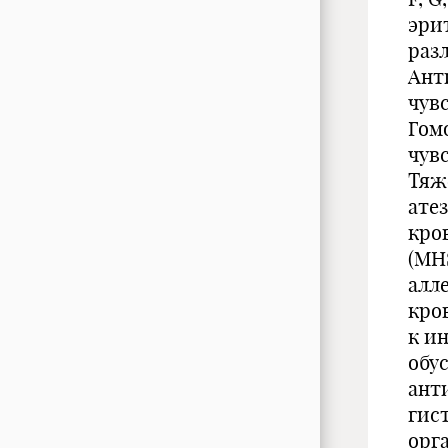
эри
раз
Ант
чув
Гом
чув
Тяж
ате
кро
(MH
алл
кро
к и
обус
ант
гис
орг