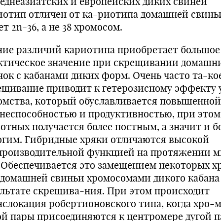
реднеазиатских и европейских диких свиней
иотип отличен от ка-риотипа домашней свиньи
т 2n-36, а не 38 хромосом.
ние различий кариотипа приобретает большое
ктическое значение при скрещивании домашн
нок с кабанами диких форм. Очень часто та-ко
ещивание приводит к гетерозисному эффекту 
омства, который обуславливается повышенной
неспособностью и продуктивностью, при этом
отных получается более постным, а значит и б
огим. Гибридные хряки отличаются высокой
производительной функцией на протяжении м
. Обеспечивается это замещением некоторых х
 домашней свиньи хромосомами дикого кабана
ультате скрещива-ния. При этом происходит
нслокация робертионовского типа, когда хро-
ой пары присоединяются к центромере дугой п