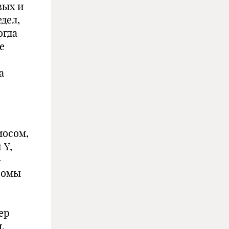
вых и
дел,
огда
е
а
мосом,
 Y,
-
сомы
ер
.