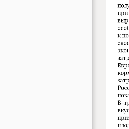
пол
при
выра
осо
к н
сво
эко
зат
Евр
кор
зат
Рос
пока
В-т
вку
при
пло