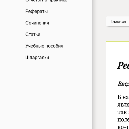
Рефераты
Главная
Сочинения
Статьи
Учебные пособия
Шпаргалки
Ре
Вве
В н
явл
так
пол
во-