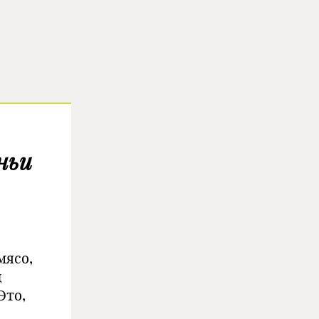
ньи
мясо,
д
Это,