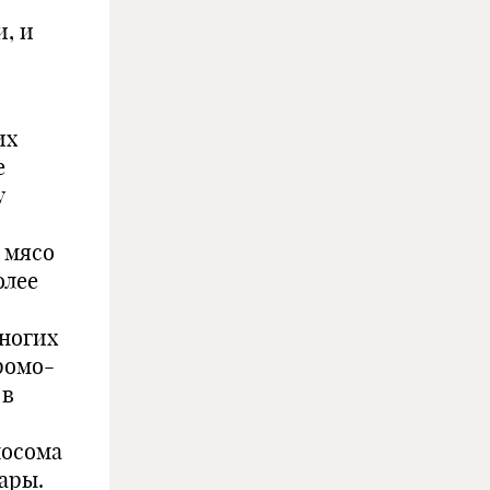
, и
их
е
у
 мясо
олее
ногих
ромо-
 в
мосома
ары.