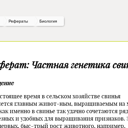
Рефераты
Биология
ферат: Частная генетика сви
дение
астоящее время в сельском хозяйстве свинья
яется главным живот-ным, выращиваемым на 
 как именно в свинье так удачно сочетаются ря
езных и удобных для выращивания признаков. 
первых, быс-трый рост животного, например,