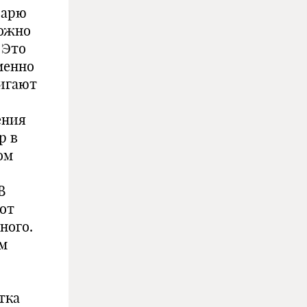
варю
можно
 Это
менно
тигают
ения
р в
ом
В
тот
ного.
им
тка