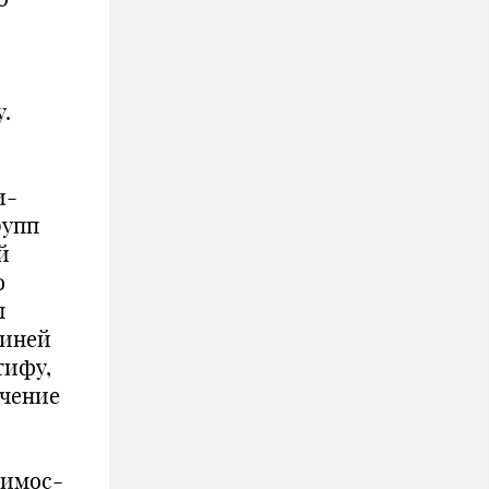
.
и-
рупп
й
о
п
виней
тифу,
учение
тимос-