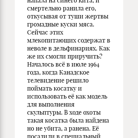
напала на синего кита, и
смертельно ранила его,
откусывая от туши жертвы
громадные куски мяса.
Сейчас этих
млекопитающих содержат в
неволе в дельфинариях. Как
же их смогли приручить?
Началось всё в июле 1964
года, когда Канадское
телевидение решило
поймать косатку и
использовать её как модель
для выполнения
скульптуры. В ходе охоты
такая косатка была найдена
но не убита, а ранена. Её
посадили в специальный