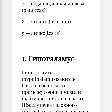
7 — поджелудочная железа
(pancreas);
8 — яичник(ovarium)
9 — яичко(testis).
1. Гипоталамус
Гипоталамус
(hypothalamus)занимает
базальную область
промежуточного мозга и
окаймляет нижнюю часть
IIIжелудочка головного
мозга. Гипоталамус, являясь