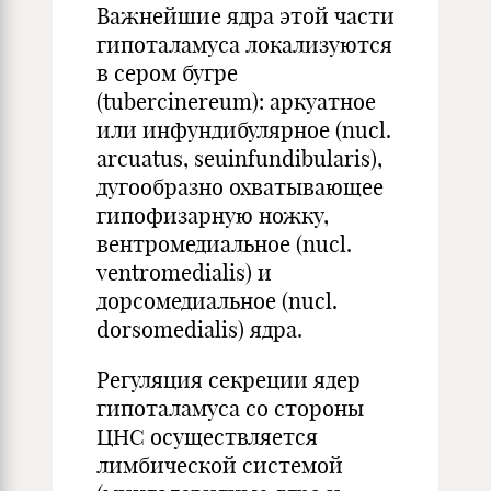
Важнейшие ядра этой части
гипоталамуса локализуются
в сером бугре
(tubercinereum): аркуатное
или инфундибулярное (nucl.
arcuatus, seuinfundibularis),
дугообразно охватывающее
гипофизарную ножку,
вентромедиальное (nucl.
ventromedialis) и
дорсомедиальное (nucl.
dorsomedialis) ядра.
Регуляция секреции ядер
гипоталамуса со стороны
ЦНС осуществляется
лимбической системой