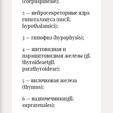
(corpuspineale);
2 — нейросекреторные ядра
гипоталамуса (nucll.
hypothalamici);
3 — гипофиз (hypophysis);
4 — щитовидная и
паращитовидная железы (gl.
thyroideaetgll.
parathyroideae);
5 — вилочковая железа
(thymus);
6 — надпочечники(gll.
suprarenales);