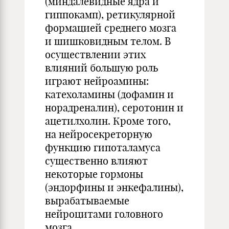
(миндалевидные ядра и
гиппокамп), ретикулярной
формацией среднего мозга
и шишковидным телом. В
осуществлении этих
влияний большую роль
играют нейроамины:
катехоламины (дофамин и
норадреналин), серотонин и
ацетилхолин. Кроме того,
на нейросекреторную
функцию гипоталамуса
существенно влияют
некоторые гормоны
(эндорфины и энкефалины),
вырабатываемые
нейроцитами головного
мозга.