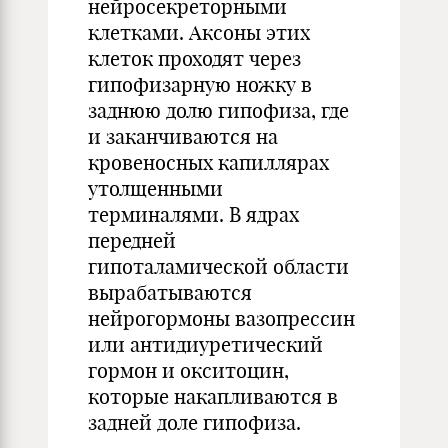
нейросекреторными
клетками. Аксоны этих
клеток проходят через
гипофизарную ножку в
заднюю долю гипофиза, где
и заканчиваются на
кровеносных капиллярах
утолщенными
терминалями. В ядрах
передней
гипоталамической области
вырабатываются
нейрогормоны вазопрессин
или антидиуретический
гормон и окситоцин,
которые накапливаются в
задней доле гипофиза.