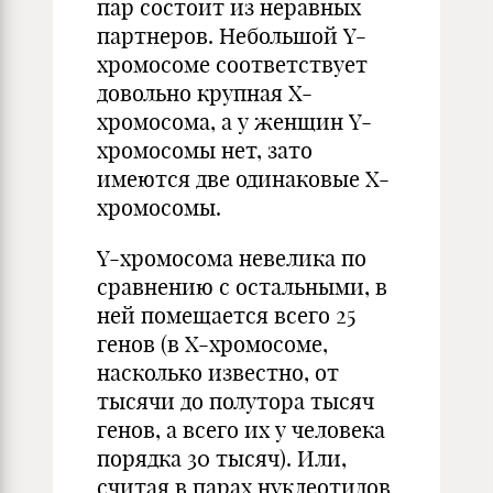
пар состоит из неравных
партнеров. Небольшой Y-
хромосоме соответствует
довольно крупная Х-
хромосома, а у женщин Y-
хромосомы нет, зато
имеются две одинаковые Х-
хромосомы.
Y-хромосома невелика по
сравнению с остальными, в
ней помещается всего 25
генов (в Х-хромосоме,
насколько известно, от
тысячи до полутора тысяч
генов, а всего их у человека
порядка 30 тысяч). Или,
считая в парах нуклеотидов