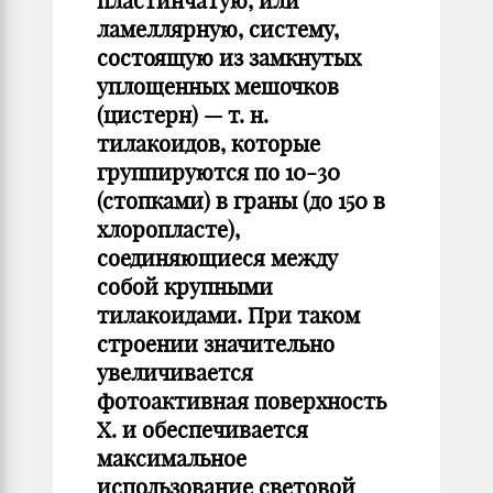
пластинчатую, или
ламеллярную, систему,
состоящую из замкнутых
уплощенных мешочков
(цистерн) — т. н.
тилакоидов, которые
группируются по 10-30
(стопками) в граны (до 150 в
хлоропласте),
соединяющиеся между
собой крупными
тилакоидами. При таком
строении значительно
увеличивается
фотоактивная поверхность
Х. и обеспечивается
максимальное
использование световой