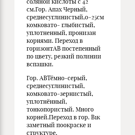
соляной кислоты с 42
см.Гор. Апах Черный,
среднесуглинистый,0-25см
комковато- глыбистый,
уплотненный, пронизан
корнями. Переход в
горизонтАВ постепенный
по цвету, резкий полинии
вспашки.
Гор. АВТёмно-серый,
среднесуглинистый,
комковато-зернистый,
уплотнённый,
тонкопористый. Много
корней.Переход в гор. В1к
заметный поокраске и
структуре.