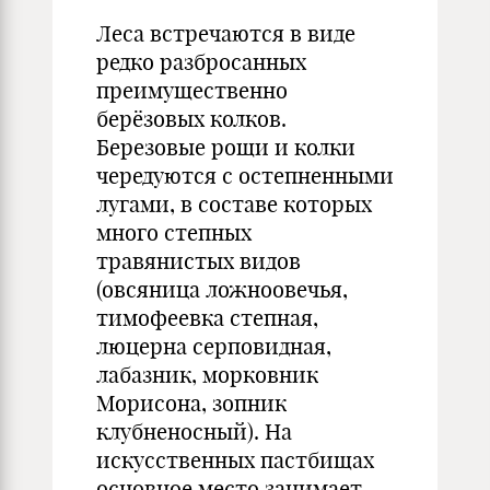
Леса встречаются в виде
редко разбросанных
преимущественно
берёзовых колков.
Березовые рощи и колки
чередуются с остепненными
лугами, в составе которых
много степных
травянистых видов
(овсяница ложноовечья,
тимофеевка степная,
люцерна серповидная,
лабазник, морковник
Морисона, зопник
клубненосный). На
искусственных пастбищах
основное место занимает