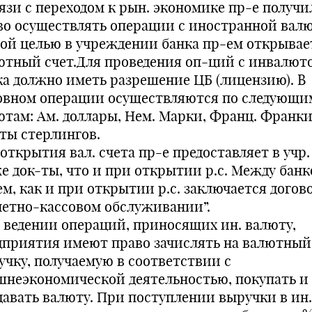
вязи с переходом к рын. экономике пр-е получи
во осуществлять операции с иностранной вал
той целью в учреждении банка пр-ем открывае
ютный счет.Для проведения оп-ций с инвалюто
ка должно иметь разрешение ЦБ (лицензию). В
овном операции осуществляются по следующи
ютам: Ам. доллары, Нем. Марки, Франц. Франки,
ты стерлингов.
открытия вал. счета пр-е предоставляет в учр.
же док-ты, что и при открытии р.с. Между банк
ем, как и при открытии р.с. заключается догов
четно-кассовом обслуживании”.
 ведении операций, приносящих ин. валюту,
дприятия имеют право зачислять на валютный
учку, получаемую в соответствии с
шнеэкономической деятельностью, покупать и
давать валюту. При поступлении выручки в ин.