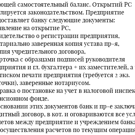
ющей самостоятельный баланс. Открытий РС
улируется законодательством. Предприятие
доставляет банку следующие документы:
аявление на открытие РС,
видетельство о регистрации предприятия,
отариально заверенная копия устава пр-я,
опия учредительного договора,
арточка с образцами подписей руководителя
приятия и гл. бухгалтера + их заместителей, а
ттиском печати предприятия (требуется 2 экз.
точки), заверенные нотариусом.
правка о постановке на учет в налоговой инспе
енсионном фонде.
основании этих документов банк и пр-е заклю
дитный договор, в кот. и оговариваются все ус
четов между предприятие и учреждением банка
 осуществления расчетов по текущим операци