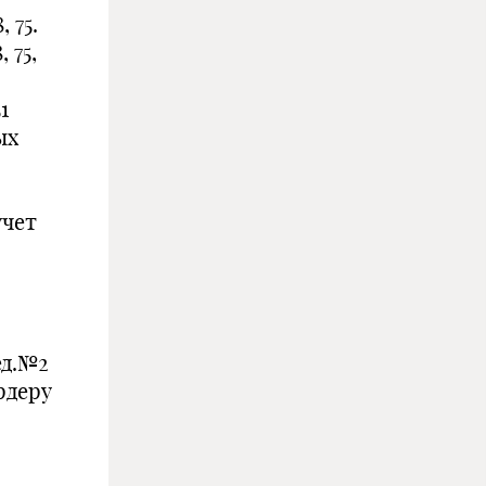
, 75.
, 75,
1
ых
учет
ед.№2
рдеру