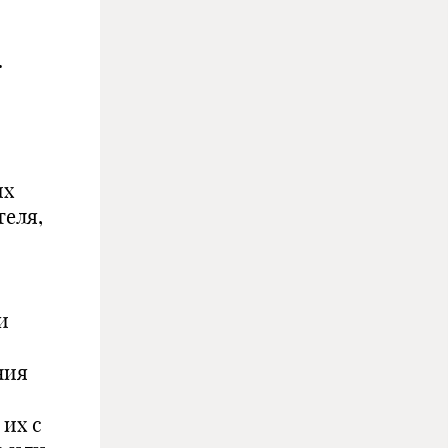
.
их
еля,
и
ния
 их с