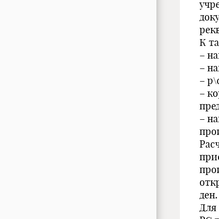
учр
док
рек
К т
– н
– н
– р
– к
пре
– н
про
Рас
при
про
отк
ден.
Для 