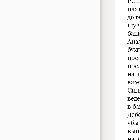
РС 
пла
дол
глу
банк
Ана
бух
пре
пре
на 
еже
Син
веде
в б
Деб
убыт
выпи
нали