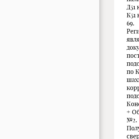
Д51 
К51 
69.
Рег
явл
док
пос
под
по К
шах
кор
под
Кон
+ О
№2.
Пол
све