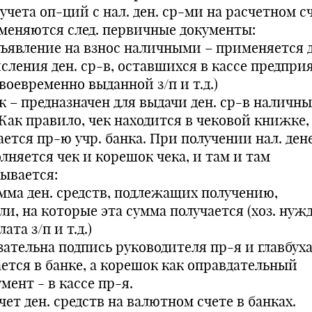
учета оп-ций с нал. ден. ср-ми на расчетном с
меняются след. первичные документы:
бъявление на взнос наличными – применяется 
исления ден. ср-в, оставшихся в кассе предпри
воевременно выданной з/п и т.д.)
к – предназначен для выдачи ден. ср-в наличн
 Как правило, чек находится в чековой книжке, 
ается пр-ю учр. банка. При получении нал. ден
лняется чек и корешок чека, и там и там
зывается:
умма ден. средств, подлежащих получению,
ли, на которые эта сумма получается (хоз. нуж
ата з/п и т.д.)
зательна подпись руководителя пр-я и главбуха
ается в банке, а корешок как оправдательный
мент - в кассе пр-я.
Учет ден. средств на валютном счете в банках.