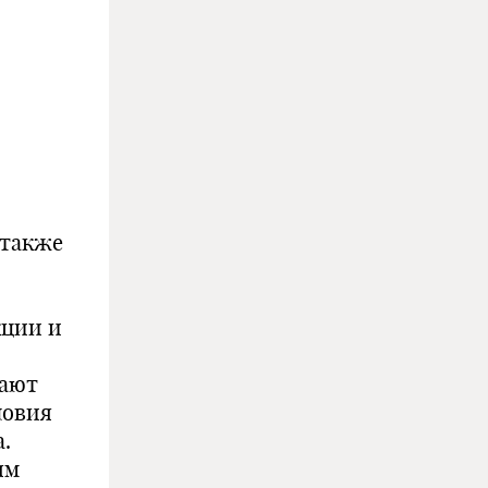
 также
кции и
чают
ловия
.
ям