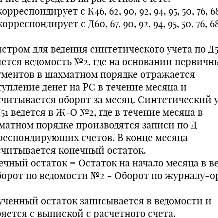
корреспондирует с К46, 62, 90, 92, 94, 95, 50, 76, 68
корреспондирует с Д60, 67, 90, 92, 94, 95, 50, 76, 68
истром для ведения синтетического учета по Д5
яется ведомость №2, где на основании первичн
ументов в шахматном порядке отражается
тупление денег на РС в течение месяца и
считывается оборот за месяц. Синтетический 
51 ведется в Ж-О №2, где в течение месяца в
матном порядке производятся записи по Д
респондирующих счетов. В конце месяца
считывается конечный остаток.
ечный остаток = Остаток на начало месяца в в
борот по ведомости №2 - Оборот по журналу-о
ученный остаток записывается в ведомости и
ряется с выпиской с расчетного счета.