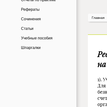
Рефераты
Главная
Сочинения
Статьи
Учебные пособия
Шпаргалки
Ре
на
1). 
Для
без
сче
орг