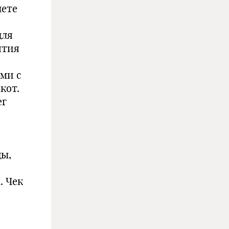
чете
для
ятия
ыми с
кот.
ег
ды,
. Чек