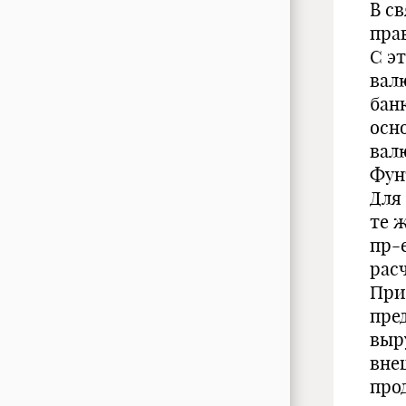
В с
пра
С э
вал
бан
осн
вал
Фун
Для 
те 
пр-
рас
При
пре
выр
вне
про