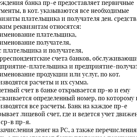
еждения банка пр-е предоставляет первичные
ументы, в кот. указываются все необходимые
визиты плательщика и получателя ден. средств
аким реквизитам относятся:
аименование плательщика,
аименование получателя,
\с плательщика и получателя,
орреспондентские счета банков, обслуживающ
дприятие-плательщика и предприятие-получат
аименование продукции или услуг, по кот.
изводятся расчеты и их сумма.
четный счет в банке открывается пр-ю и ему
сваивается определенный номер, по которому 
изводятся все расчеты. Банк на каждое пр-е
рывает лицевой счет, где и ведется учет движе
 ср-в пр-я.
зачисления денег на РС, а также перечисления