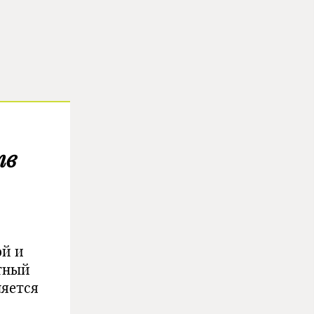
тв
ой и
етный
ляется