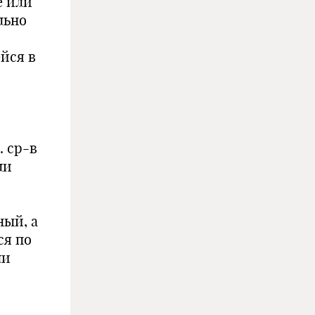
е или
льно
ейся в
. ср-в
ли
ный, а
ся по
ли