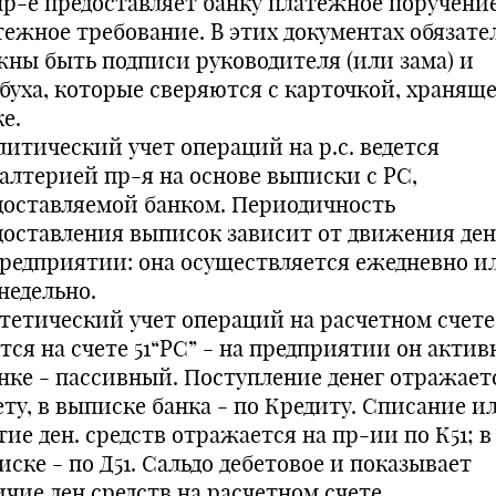
пр-е предоставляет банку платежное поручени
тежное требование. В этих документах обязате
жны быть подписи руководителя (или зама) и
вбуха, которые сверяются с карточкой, хранящ
е.
литический учет операций на р.с. ведется
галтерией пр-я на основе выписки с РС,
доставляемой банком. Периодичность
доставления выписок зависит от движения ден
предприятии: она осуществляется ежедневно и
недельно.
тетический учет операций на расчетном счете
тся на счете 51“РС” - на предприятии он актив
анке - пассивный. Поступление денег отражает
ету, в выписке банка - по Кредиту. Списание и
ие ден. средств отражается на пр-ии по К51; в
ске - по Д51. Сальдо дебетовое и показывает
чие ден средств на расчетном счете.