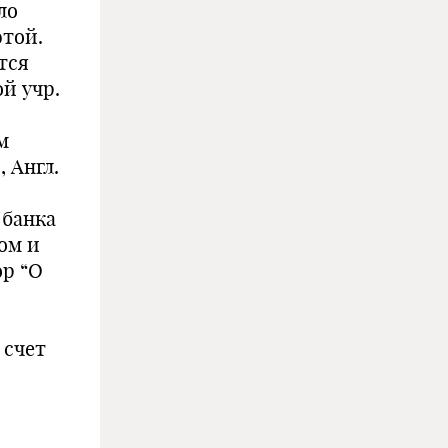
ло
ютой.
тся
й учр.
м
 Англ.
 банка
ом и
ор “О
 счет