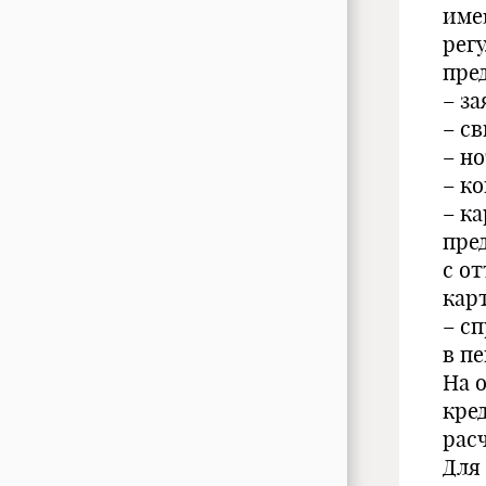
име
рег
пре
– з
– с
– н
– к
– к
пред
с о
кар
– с
в п
На 
кре
рас
Для