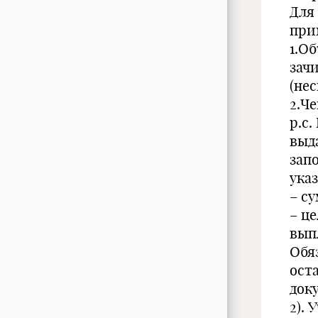
Для 
при
1.О
зач
(нес
2.Че
р.с.
выд
запо
ука
– с
– це
выпл
Обя
ост
доку
2). 