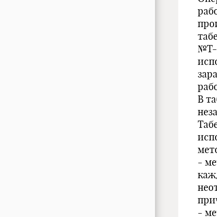
раб
про
таб
№Т- 
исп
зар
рабо
В т
нез
Табе
исп
мет
- м
каж
нео
при
- м