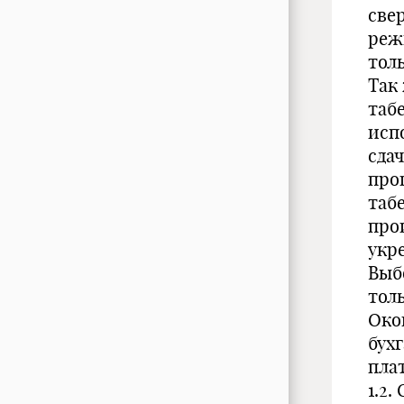
све
реж
толь
Так
таб
исп
сда
про
таб
про
укр
Выб
тол
Око
бухг
пла
1.2