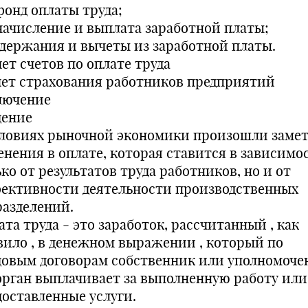
 фонд оплаты труда;
. начисление и выплата заработной платы;
. удержания и вычеты из заработной платы.
чет счетов по оплате труда
Учет страхования работников предприятий
лючение
дение
словиях рыночной экономики произошли заме
енения в оплате, которая ставится в зависимо
ко от результатов труда работников, но и от
ективности деятельности производственных
разделений.
та труда - это заработок, рассчитанный , как
вило , в денежном выражении , который по
довым договорам собственник или уполномоч
орган выплачивает за выполненную работу или
доставленные услуги.