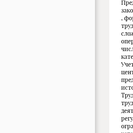
Пре
зак
, ф
тру
сло
опе
чис
кат
Уче
цен
пре
ист
Тру
тру
дея
рег
огр