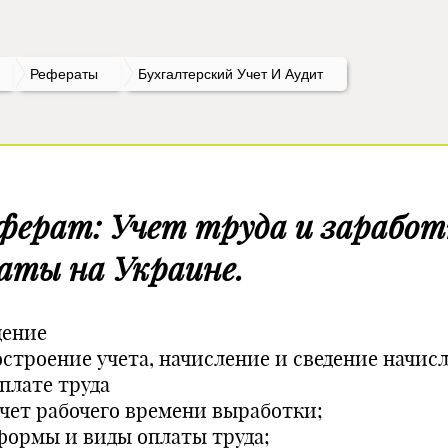
Рефераты
Бухгалтерский Учет И Аудит
ферат: Учет труда и зарабо
аты на Украине.
дение
Построение учета, начисление и сведение начис
плате труда
 учет рабочего времени выработки;
 формы и виды оплаты труда;