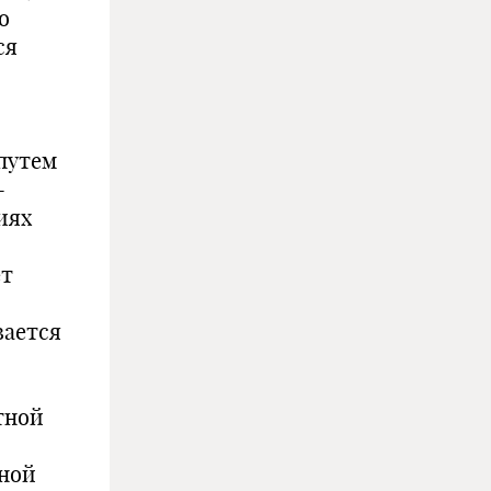
о
ся
путем
-
иях
ет
вается
отной
тной