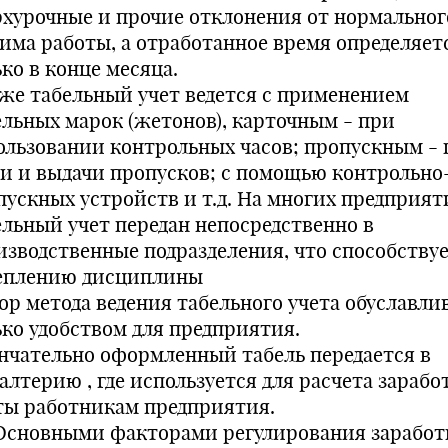
рхурочные и прочие отклонения от нормальног
има работы, а отработанное время определяет
ко в конце месяца.
 же табельный учет ведется с применением
ельных марок (жетонов), карточным - при
ользовании контрольных часов; пропускным - 
чи и выдачи пропусков; с помощью контрольно
пускных устройств и т.д. На многих предприят
ельный учет передан непосредственно в
изводственные подразделения, что способству
еплению дисциплины
ор метода ведения табельного учета обуславли
ько удобством для предприятия.
нчательно оформленный табель передается в
алтерию , где используется для расчета зараб
ты работникам предприятия.
. Основными факторами регулирования зарабо