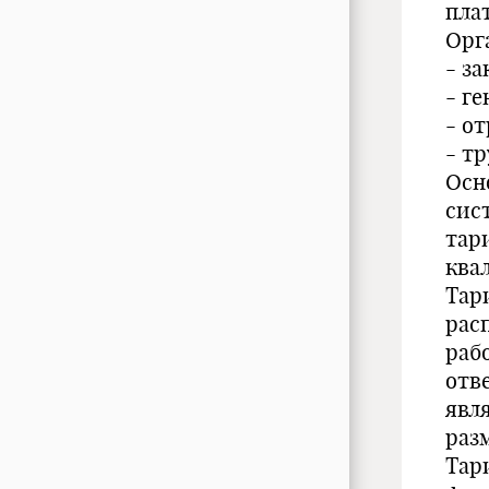
пла
Орг
- з
- г
- о
- т
Осн
сис
тар
ква
Тар
рас
раб
отв
явл
раз
Тар