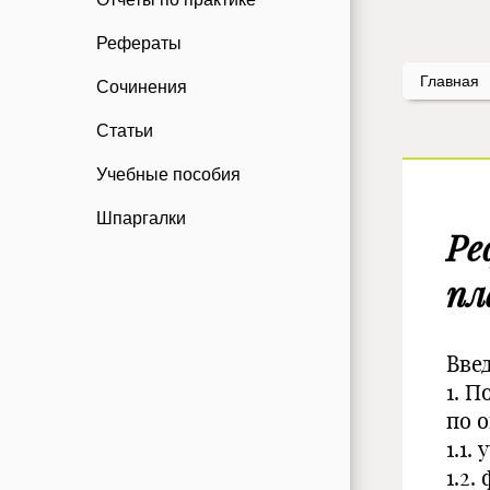
Рефераты
Главная
Сочинения
Статьи
Учебные пособия
Шпаргалки
Ре
пл
Вве
1. 
по о
1.1.
1.2.