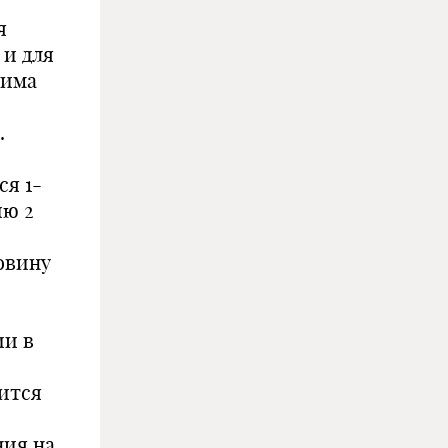
я
 и для
жима
.
ся 1-
ию 2
овину
ии в
ится
ния на