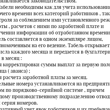
анавливается законодательством.
 Табели необходимы как для учета использовани
очего времени всех категорий работников , так
троля за соблюдением ими установленного ре
оты , расчетов с ними по заработной плате и
учении информации об отработанном времени
ель составляется в одном экземпляре лицом,
лномоченным на его ведение. Табель открывает
числа каждого месяца и передается в бухгалтер
 в месяц :
ля корректировки суммы выплат за первую пол
ца ( аванса) ;
я расчета заработной платы за месяц.
ельные номера устанавливаются на предприят
ом по порядково-серийной системе , причем
дому производственному подразделению отвод
я серия номеров.
ративный учет явок работников и их пребыва