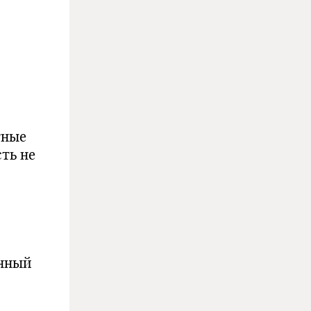
тные
сть не
енный