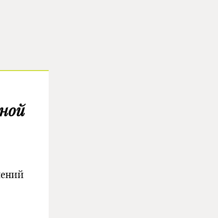
тной
лений