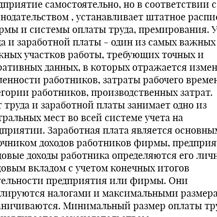
дприятие самостоятельно, но в соответствии с
онодательством , устанавливает штатное расп
ормы и системы оплаты труда, премирования. 
да и заработной платы - один из самых важных
жных участков работы, требующих точных и
ративных данных, в которых отражается изме
ленности работников, затраты рабочего време
егории работников, производственных затрат.
т труда и заработной платы занимает одно из
тральных мест во всей системе учета на
дприятии. Заработная плата является основны
очником доходов работников фирмы, предприя
довые доходы работника определяются его ли
довым вкладом с учетом конечных итогов
тельности предприятия или фирмы. Они
улируются налогами и максимальными размер
аничиваются. Минимальный размер оплаты тр