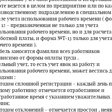
оте ведется в целом по предприятию или по к
изводственному подразделению в специальном
еле учета использования рабочего времени ( ф
12 - предназначенная не только для учета
ользования рабочего времени, но и для расчета
аботной платы, и форма №Т-13 только для учет
чего времени ).
абель заносятся фамилии всех работников
ависимо от формы оплаты труда .
льный учет, то есть учет явок на работу и
ользования рабочего времени, может вестись 
одами :
етодом сплошной регистрации - каждый день п
дому работнику отмечается отработанное и
тработанное время с указанием уважительных
чин;
етодом отклонений - отмечается простои , неяв