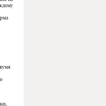
аждому
орма
а
двумя
о
ки,