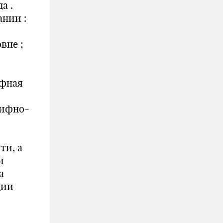
а .
ании :
вне ;
ифная
рифно-
ти, а
и
а
ции