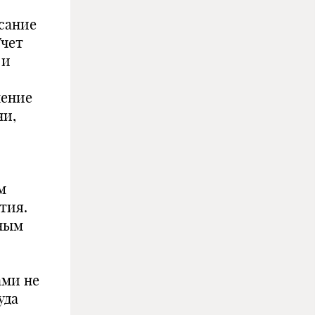
исание
Учет
 и
нение
ни,
м
тия.
чным
ами не
уда