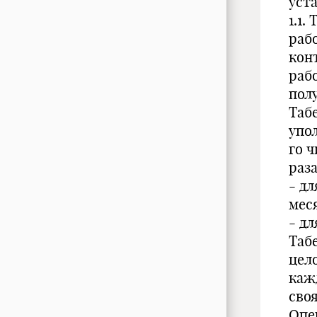
уст
1.1.
раб
кон
раб
пол
Таб
упо
го 
раза
- д
меся
- дл
Таб
цел
каж
сво
Опе