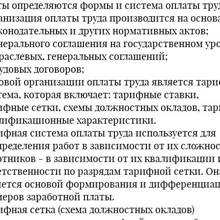
ты определяются формы и система оплаты труд
анизация оплаты труда производится на основ
аконодательных и других нормативных актов;
енерального соглашения на государственном уро
траслевых, генеральных соглашений;
рудовых договоров;
овой организации оплаты труда является тар
тема, которая включает: тарифные ставки,
ифные сетки, схемы должностных окладов, та
лификационные характеристики.
ифная система оплаты труда используется для
пределения работ в зависимости от их сложнос
отников - в зависимости от их квалификации 
етственности по разрядам тарифной сетки. Он
яется основой формирования и дифференциа
меров заработной платы.
ифная сетка (схема должностных окладов)