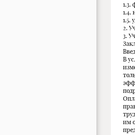
1.3.
1.4
1.5
2. У
3. 
Зак
Вве
В у
изм
толь
эфф
под
Опла
пра
тру
им 
пре