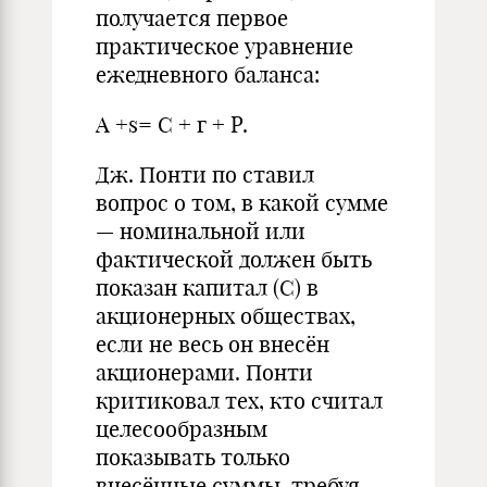
получается перво
е
практическое уравнение
ежедневного баланса:
А +s= С
+
г
+ Р.
Дж. Понти п
о
ставил
вопрос о том, в какой сумме
— номинальной или
фактической должен быть
показан капитал (С) в
акционерных обществах,
если не весь он внесён
акционерами. Понти
критиковал тех, кто считал
целесообразным
показывать только
внесённые суммы
,
требуя