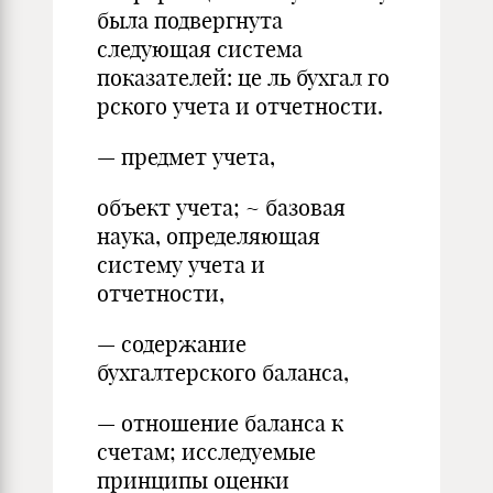
была подвергнута
следующая система
показателей: ц
е
ль
бухгал
г
о
рского учета и отчетности
.
— предмет учета
,
объект учета;
~
базовая
наука, определяющая
систему учета и
отчетности
,
— содержание
бухгалтерского баланса
,
— отношение баланса к
счетам; исследуемые
принципы оценки