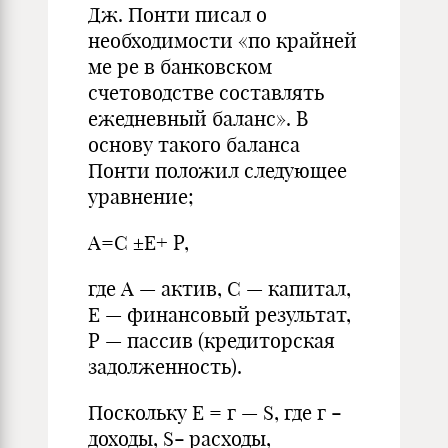
Дж.
Понти
писал о
необходимости «по крайней
м
е
ре в банковском
счетоводстве составлять
ежедневный баланс». В
основу такого баланса
Понти положи
л
следующее
уравнение;
А=С ±Е+
Р,
где А — актив, С — капитал,
Е
— финансовый результат,
Р — пассив (кредиторская
задолженность).
Поскольку Е =
г
— S, где
г
-
доходы, S
-
расходы,