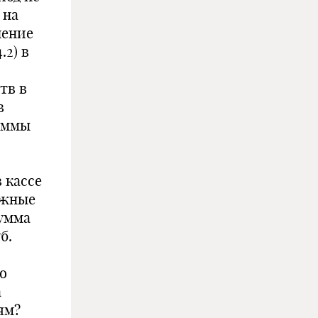
 на
чение
.2) в
тв в
в
уммы
в кассе
ежные
сумма
б.
о
а
ям?