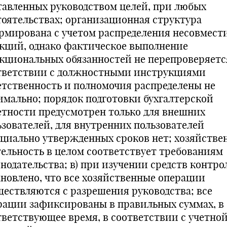
тавленных руководством целей, при любых
тоятельствах; организационная структура
рмирована с учетом распределения несовмес
кций, однако фактическое выполнение
кциональных обязанностей не перепроверяется
тветствии с должностными инструкциями
етственность и полномочия распределены не
имально; порядок подготовки бухгалтерской
етности предусмотрен только для внешних
ьзователей, для внутренних пользователей
циально утвержденных сроков нет; хозяйстве
тельность в целом соответствует требованиям
онодательства; в) при изучении средств контро
ановлено, что все хозяйственные операции
ществляются с разрешения руководства; все
рации зафиксированы в правильных суммах, в
тветствующее время, в соответствии с учетно