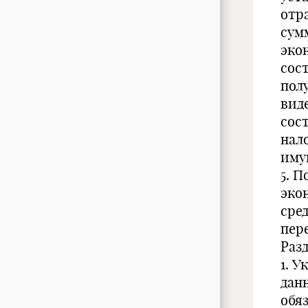
отр
сум
экон
сос
пол
виде
сос
нал
имущ
5. П
эко
сре
пер
Раз
1. 
дан
обя