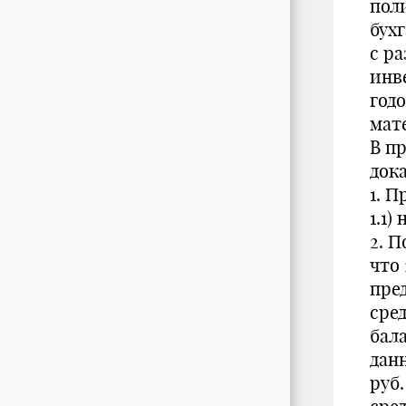
пол
бух
с р
инв
годо
мат
В п
док
1. 
1.1
2. 
что
пре
сред
бал
дан
руб.