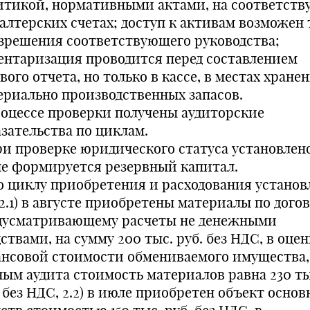
итикой, нормативными актами, на соответст
галтерских счетах; доступ к активам возможен 
азрешения соответствующего руководства;
ентаризация проводится перед составлением
вого отчета, но только в кассе, в местах хране
ериально производственных запасов.
роцессе проверки получены аудиторские
азательства по циклам.
При проверке юридического статуса установлено
) не формируется резервный капитал.
По циклу приобретения и расходования установ
 2.1) в августе приобретены материалы по дого
дусматривающему расчеты не денежными
ствами, на сумму 200 тыс. руб. без НДС, в оцен
ансовой стоимости обмениваемого имущества,
ным аудита стоимость материалов равна 230 ты
 без НДС, 2.2) в июле приобретен объект осно