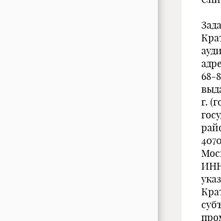
Зада
Кра
ауд
адре
68-
выд
г. (
гос
рай
407
Мос
ИНН
ука
Кра
субъ
про