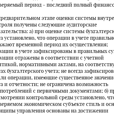
веряемый период - последний полный финанс
предварительном этапе оценки системы внутр
троля получены следующие аудиторские
азательства: а) при оценке системы бухгалтерс
та установлено, что операции в учете правильн
ажают временной период их осуществления;
рации в учете зафиксированы в правильных су
рации отражены в соответствии с учетной
итикой, нормативными актами, на соответст
тах бухгалтерского учета; не всегда зафиксиро
али операции, имеющие существенное значени
та и отчетности; не ограничена возможность
употреблений с первичными документами; б) п
смотрении контрольной среды установлено, чт
веряемом экономическом субъекте стиль и ос
нципы управления основаны на достижении