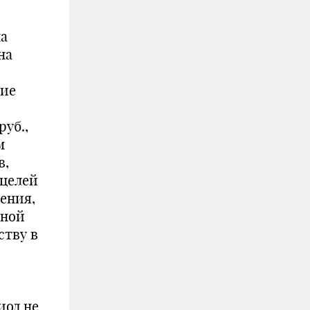
на
на
щие
руб.,
м
в,
 целей
жения,
нной
ству в
иод не