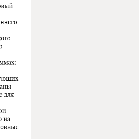
овый
еннего
кого
о
ммах;
вующих
ваны
е для
ри
о на
новные