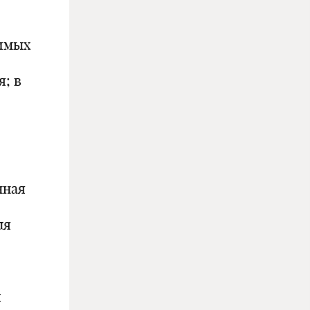
тимых
; в
нная
ля
й