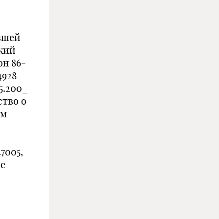
вшей
ский
он 86-
4928
5.200_
ство о
ым
7005,
ее