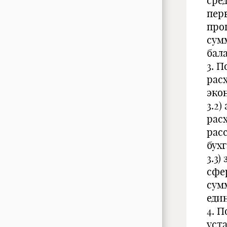
сред
пер
про
сум
бала
3. 
рас
эко
3.2
рас
расс
бухг
3.3
сфе
сумм
еди
4. 
уста