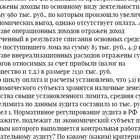
ажены доходы по основному виду деятельности
му 980 тыс. руб., по которым произошло увели
омических выгод, однако отсутствует оплата, 4
таве операционных доходов отражен доход
ученный в результате списания основных средс
 поступившего лома на сумму 85 тыс. руб., 4.3) 
таве внереализационных расходов отражены с
огов относимых за счет прибыли (налог на
ество и т.д.) в размере 2130 тыс. руб.
о циклу оплата и расчеты установлено, что 5.1) 
номического субъекта хранятся наличные ден
дства свыше установленного лимита, средняя 
елимита по данным аудита составила 10 тыс. ру
дел 1. Нормативное регулирование аудита в РФ
Укажите, подлежит ли экономический субъект п
ным которого выполняется контрольная работ
зательному аудиту? По какому (каким) критери