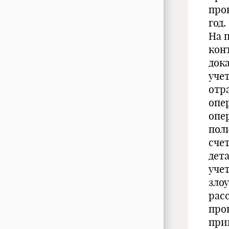
про
год.
На 
кон
док
уче
отр
опе
опе
пол
сче
дет
уче
зло
рас
про
при