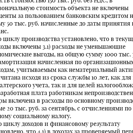
ств стоимостью 150 тыс. руб. без НДС, в
воначальную стоимость объекта не включены
центы за пользованием банковским кредитом 
му 50 тыс. руб. начисленные до даты принятия 
нс.
По циклу производства установлено, что в теку
ходы включены 3.1) расходы не уменьшающие
номические выгоды, на общую сумму 1000 тыс. 
) амортизация начисленная по организационны
ходам, учитываемым как нематериальный акти
читана исходя из срока службы 10 лет, как для
алтерского учета, так и для целей налогообло
) заработная плата работникам непроизводстве
ры включена в расходы по основному производ
е 20 тыс. руб. за сентябрь, с отчислениями по
ному социальному налогу.
По циклу доходов и финансовому результату
новлено, что 4.1) в доходах за проверяемый пер