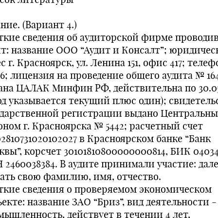
ние. (Вариант 4.)
ткие сведения об аудиторской фирме проводи
ит: название ООО “Аудит и Консалт”; юридиче
с г. Красноярск, ул. Ленина 151, офис 417; телеф
86; лицензия на проведение общего аудита № 16
ана ЦАЛАК Минфин РФ, действительна по 30.0
год указывается текущий плюс один); свидетель
ударственной регистрации выдано Центральн
оном г. Красноярска № 5442; расчетный счет
02810731020102027 в Красноярском банке “Банк
квы”, корсчет 30101810800000000814, БИК 04034
 2460038384. В аудите принимали участие: дал
зать свою фамилию, имя, отчество.
ткие сведения о проверяемом экономическом
екте: название ЗАО “Бриз”, вид деятельности -
мышленность, действует в течении 4 лет,