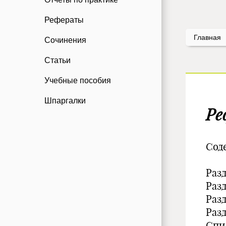
Рефераты
Главная
Сочинения
Статьи
Учебные пособия
Шпаргалки
Ре
Сод
Раз
Разд
Раз
Раз
Спи