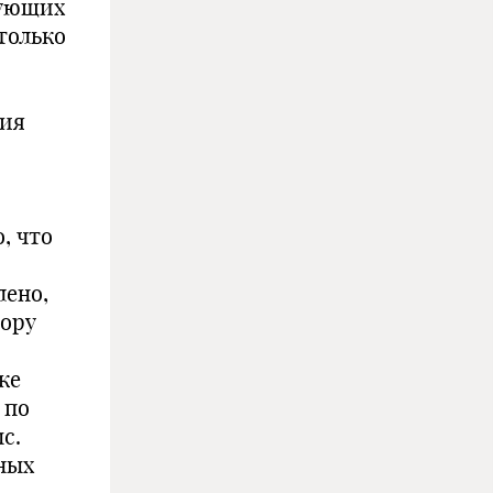
вующих
только
ния
, что
лено,
вору
ке
 по
с.
вных