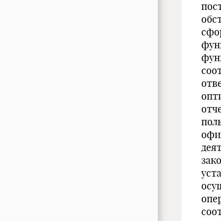
пос
обс
сфо
фун
фун
соо
отв
опт
отч
пол
офи
дея
зак
уст
осу
опе
соо