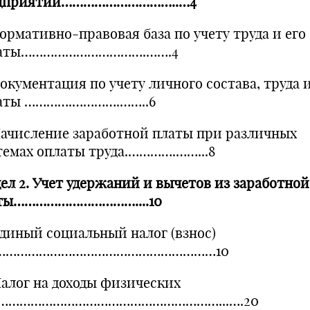
дприятии…………………………..…4
Нормативно-правовая база по учету труда и его
латы…………………………….…….4
Документация по учету личного состава, труда и
аты ………….………….……..6
 Начисление заработной платы при различных
темах оплаты труда.………….……...8
дел 2. Учет удержаний и вычетов из заработной
ты……………………………....10
 Единый социальный налог (взнос)
……………………………………………………10
 Налог на доходы физических
ц……………………………………………………...….20