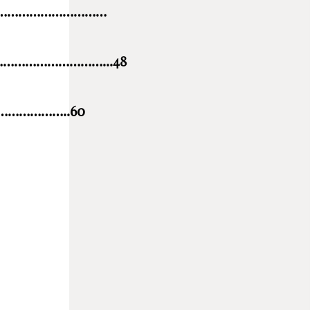
……………………………
……………………...48
……………..60