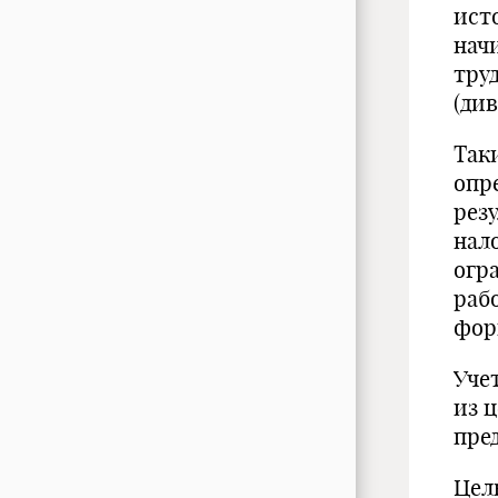
ист
нач
тру
(ди
Так
опр
рез
нал
огр
раб
фор
Уче
из 
пре
Цел