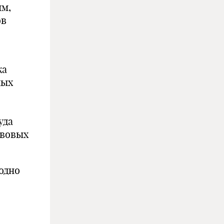
мм,
ов
ка
ных
уда
авовых
одно