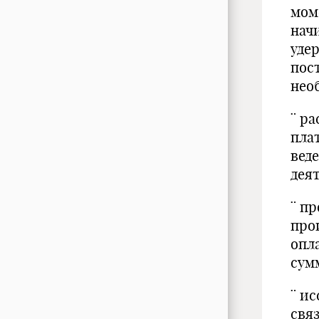
мом
нач
уде
пос
нео
¨ р
пла
вед
дея
¨ п
про
опл
сум
¨ и
свя