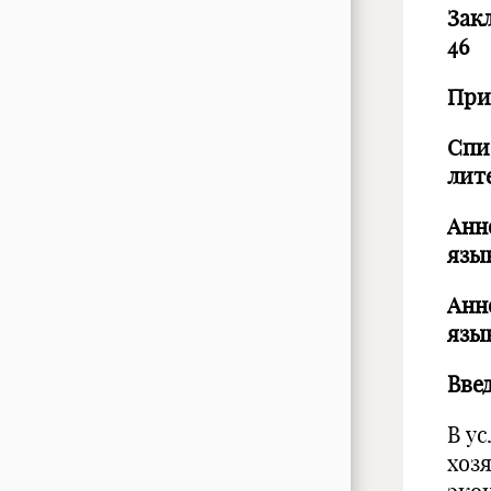
За
46
Пр
Спи
ли
Анн
яз
Анн
яз
Вве
В у
хоз