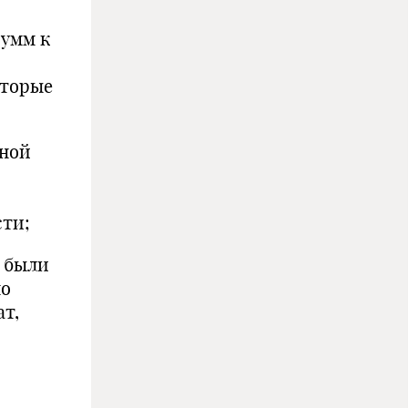
сумм к
оторые
тной
сти;
и были
по
ат,