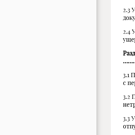
2.3
док
2.4
уще
Разд
……
3.1
с п
3.2
нет
3.3 
от