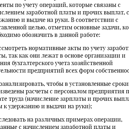
енты по учету операций, которые связаны с
ислением заработной платы и прочих выплат, 
ржанию и выдаче на руки. В соответствии с
тавленной целью, отметим основные задачи, к
бходимо обозначить в данной работе:
ассмотреть нормативные акты по учету зарабо
ты, так как они лежат в основе организации и
ения бухгалтерского учета хозяйственной
тельности предприятий всех форм собственно
роанализировать, чтобы в установленные срок
изведены расчеты с персоналом предприятия 
ате труда (начисление зарплаты и прочих выпл
м к удержанию и выдачи на руки);
сследовать на различных примерах операции,
занные с начислением заработной платы и