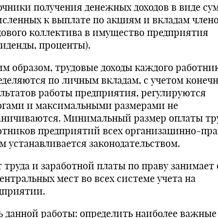
очники получения денежных доходов в виде су
исленных к выплате по акциям и вкладам член
дового коллектива в имущество предприятия
виденды, проценты).
им образом, трудовые доходы каждого работни
еделяются по личным вкладам, с учетом конеч
ультатов работы предприятия, регулируются
огами и максимальными размерами не
аничиваются. Минимальный размер оплаты тр
отников предприятий всех организацинно-пр
м устанавливается законодательством.
т труда и заработной платы по праву занимает 
центральных мест во всех системе учета на
дприятии.
ь данной работы: определить наиболее важные