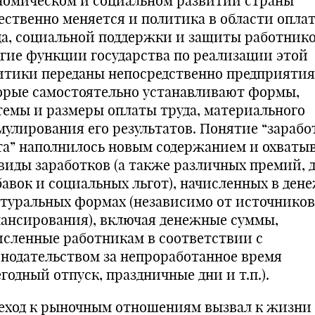
номическом и социальном развитии страны
ественно меняется и политика в области опла
да, социальной поддержки и защиты работнико
гие функции государства по реализации этой
итики переданы непосредственно предприятия
орые самостоятельно устанавливают формы,
темы и размеры оплаты труда, материального
мулирования его результатов. Понятие “зарабо
та” наполнилось новым содержанием и охваты
 виды заработков (а также различных премий, д
бавок и социальных льгот), начисленных в ден
атуральных формах (независимо от источников
ансирования), включая денежные суммы,
исленные работникам в соответствии с
онодательством за непроработанное время
годный отпуск, праздничные дни и т.п.).
еход к рыночным отношениям вызвал к жизни