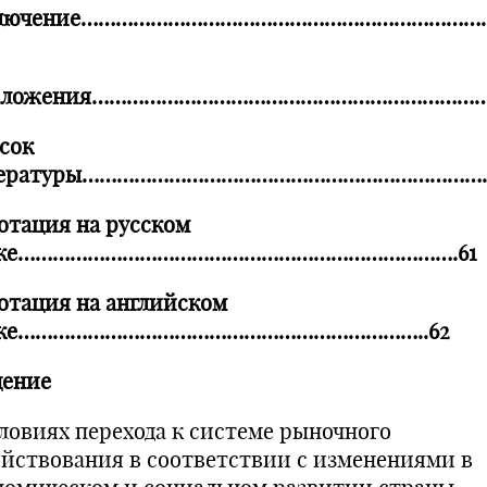
ключение…………………………………………………………
иложения………………………………………………………………
сок
тературы………………………………………………………………
отация на русском
ыке………………………………………………………………….61
отация на английском
ыке……………………………………………………………..62
дение
словиях перехода к системе рыночного
яйствования в соответствии с изменениями в