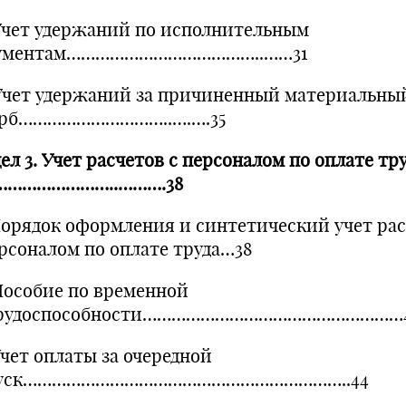
 Учет удержаний по исполнительным
ументам…………………………………..……31
 Учет удержаний за причиненный материальны
рб…………………………..….….35
ел 3. Учет расчетов с персоналом по оплате тру
……………………..……….38
 Порядок оформления и синтетический учет ра
ерсоналом по оплате труда…38
 Пособие по временной
рудоспособности………………………………………………
Учет оплаты за очередной
пуск…………………………………………………………..44