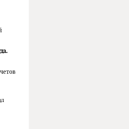
й
да.
счетов
41