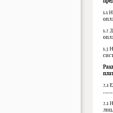
пре
1.1 
оп
1.2 
опл
1.3
сис
Раз
пла
2.1
……
2.1
ли