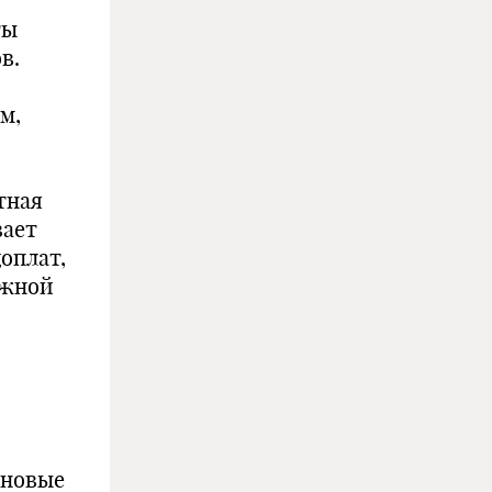
ты
в.
м,
тная
вает
оплат,
ежной
 новые