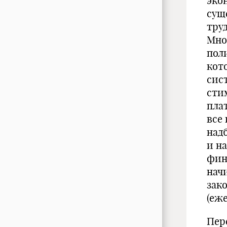
эко
сущ
тру
Мно
пол
кот
сис
сти
пла
все
над
и н
фин
нач
зак
(еже
Пер