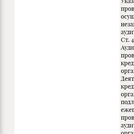
Указ
про
осущ
нез
ауд
Ст. 4
Ауди
про
кре
орг
Деят
кре
орг
под
еже
про
ауди
орга