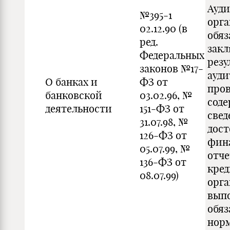
Ауди
№395-1
орг
02.12.90 (в
обяз
ред.
закл
Федеральных
резу
законов №17-
ауди
О банках и
ФЗ от
пров
банковской
03.02.96, №
сод
деятельности
151-ФЗ от
свед
31.07.98, №
дост
126-ФЗ от
фин
05.07.99, №
отч
136-ФЗ от
кре
08.07.99)
орга
вып
обяз
норм