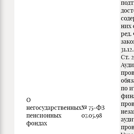
под
дост
сод
них 
ред.
зако
31.12.
Ст. 2
Ауди
про
обяз
по и
фина
О
про
негосударственных
№ 75-ФЗ
нез
пенсионных
07.05.98
ауд
фондах
пров