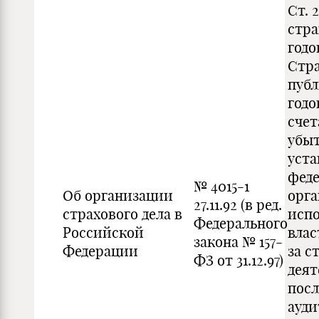
Ст. 
стр
годо
Стр
пуб
годо
счет
убыт
уст
фед
№ 4015-1
Об организации
орг
27.11.92 (в ред.
страхового дела в
исп
Федерального
Российской
влас
закона № 157-
Федерации
за с
ФЗ от 31.12.97)
деят
посл
ауди