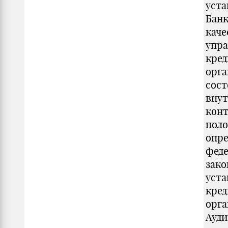
уст
Банк
каче
упр
кре
орга
сос
внут
конт
пол
опр
фед
зако
уста
кре
орга
Ауди