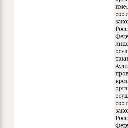
име
соот
зако
Рос
Фед
лиц
осу
таки
Ауди
про
кре
орг
осущ
соот
зако
Рос
Фед