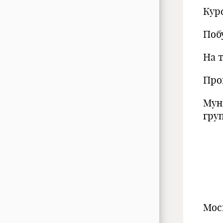
Кур
Поб
На 
П
М
г
П
Мос