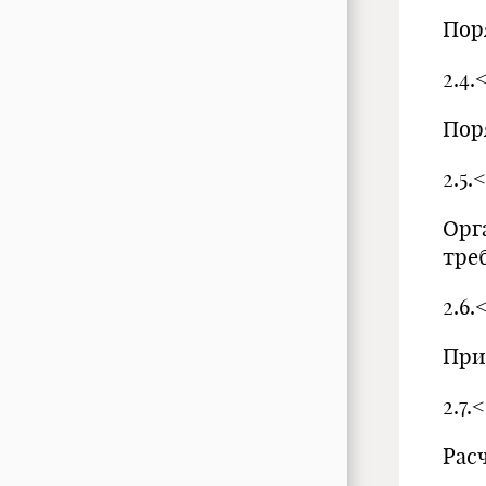
Пор
2.4
Пор
2.5
Орг
тре
2.6
При
2.7
Рас