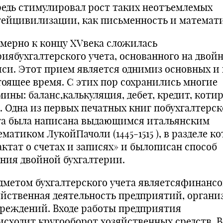
редь стимулировал рост таких неотъемлемых
тейцивилизации, как письменность и математи
мерно к концу XVвека сложилась
риябухгалтерского учета, основанного на двой
иси. Этот прием является однимиз основных и 
тоящее время. С этих пор сохранились многие
мины: баланс,калькуляция, дебет, кредит, коти
р. Одна из первых печатных книг побухгалтерс
та была написана выдающимся итальянским
матиком ЛукойПачоли (1445-1515 ), в разделе к
актат о счетах и записях» и былописан способ
ения двойной бухгалтерии.
дметом бухгалтерского учета являетсяфинансо
яйственная деятельность предприятий, органи
чреждений. Входе работы предприятия
исходит кругооборот хозяйственных средств. В