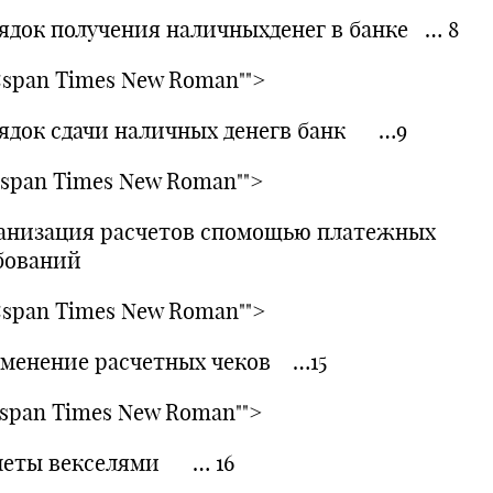
ядок получения наличныхденег в банке … 8
.<span Times New Roman"">
ядок сдачи наличных денегв банк …9
.<span Times New Roman"">
анизация расчетов спомощью платежных
бований
.<span Times New Roman"">
менение расчетных чеков …15
.<span Times New Roman"">
четы векселями … 16