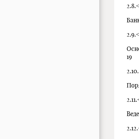
2.8
Бан
2.9
Осн
19
2.1
Пор
2.1
Вед
2.1