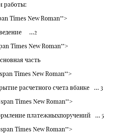
н работы:
span Times New Roman"">
Введение …2
span Times New Roman"">
новная часть
.<span Times New Roman"">
рытие расчетного счета вбанке … 3
.<span Times New Roman"">
рмление платежныхпоручений … 5
.<span Times New Roman"">