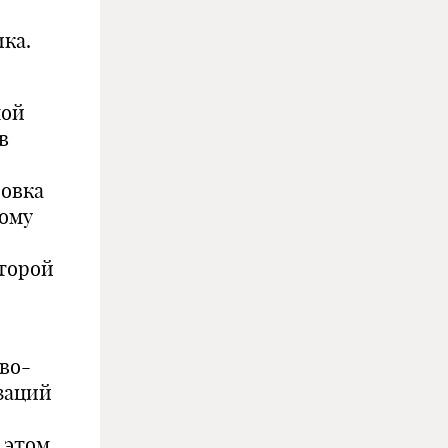
ка.
ной
в
ровка
кому
оторой
во-
заций
 этом