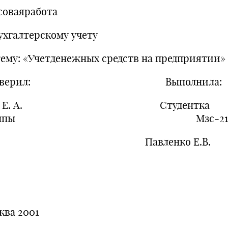
соваяработа
ухгалтерскому учету
тему: «Учетденежных средств на предприятии»
роверил: Выполнила:
ун Е. А. Студентка
руппы Мзс-2
авленко Е.В.
ква 2001