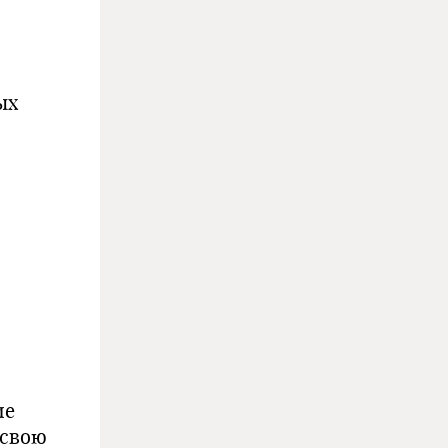
ых
ие
 свою