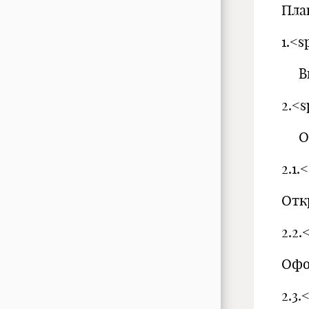
Пла
1.<
2.<
Ос
2.1
Отк
2.2
Офо
2.3