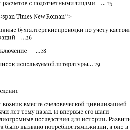
т расчетов с подотчетнымилицами … 25
3.<span Times New Roman"">
овные бухгалтерскиепроводки по учету кассов
раций …26
Заключение …28
Список используемойлитературы… 29
ведение
т возник вместе счеловеческой цивилизацией
ячи лет тому назад. И впервые его шаги
лиогромные последствия для истории. Развит
та было вызвано потребностямижизни, а оно в