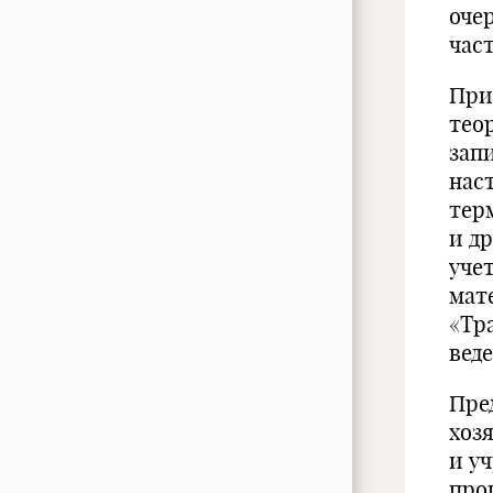
оче
час
При
тео
зап
нас
тер
и д
уче
мате
«Тр
вед
Пре
хоз
и у
про