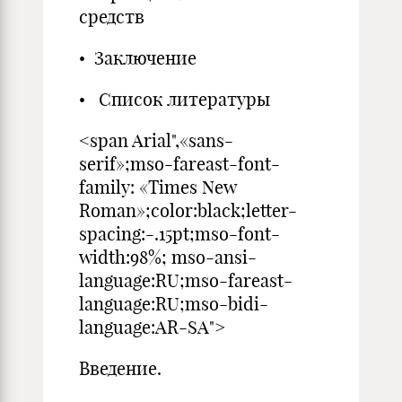
средств
• Заключение
• Список литературы
<span Arial",«sans-
serif»;mso-fareast-font-
family: «Times New
Roman»;color:black;letter-
spacing:-.15pt;mso-font-
width:98%; mso-ansi-
language:RU;mso-fareast-
language:RU;mso-bidi-
language:AR-SA">
Введение.