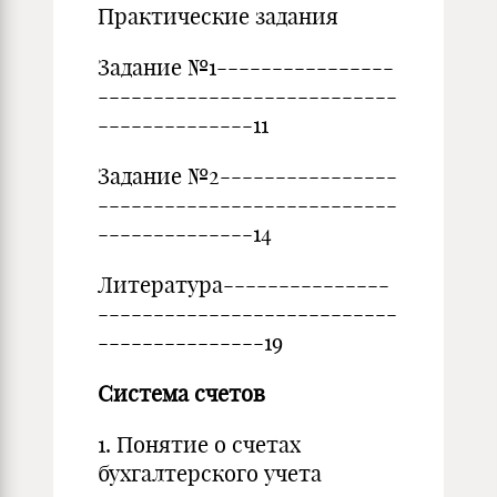
Практические задания
Задание №1----------------
---------------------------
--------------11
Задание №2----------------
---------------------------
--------------14
Литература---------------
---------------------------
---------------19
Система счетов
1. Понятие о счетах
бухгалтерского учета