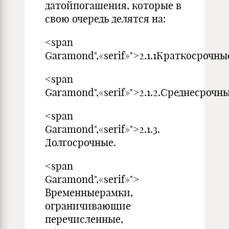
датойпогашения, которые в
свою очередь делятся на:
<span
Garamond",«serif»">2.1.1Краткосрочны
<span
Garamond",«serif»">2.1.2.Среднесрочны
<span
Garamond",«serif»">2.1.3.
Долгосрочные.
<span
Garamond",«serif»">
Временныерамки,
ограничивающие
перечисленные,