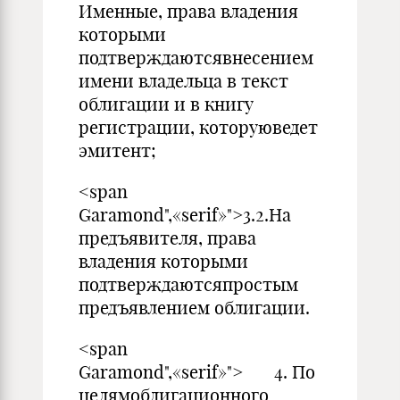
Именные, права владения
которыми
подтверждаютсявнесением
имени владельца в текст
облигации и в книгу
регистрации, которуюведет
эмитент;
<span
Garamond",«serif»">3.2.На
предъявителя, права
владения которыми
подтверждаютсяпростым
предъявлением облигации.
<span
Garamond",«serif»"> 4. По
целямоблигационного