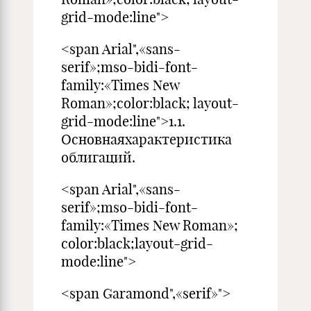
grid-mode:line">
<span Arial",«sans-
serif»;mso-bidi-font-
family:«Times New
Roman»;color:black; layout-
grid-mode:line">1.1.
Основнаяхарактеристика
облигаций.
<span Arial",«sans-
serif»;mso-bidi-font-
family:«Times New Roman»;
color:black;layout-grid-
mode:line">
<span Garamond",«serif»">