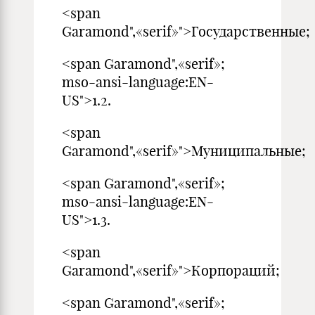
<span
Garamond",«serif»">Государственные;
<span Garamond",«serif»;
mso-ansi-language:EN-
US">1.2.
<span
Garamond",«serif»">Муниципальные;
<span Garamond",«serif»;
mso-ansi-language:EN-
US">1.3.
<span
Garamond",«serif»">Корпораций;
<span Garamond",«serif»;