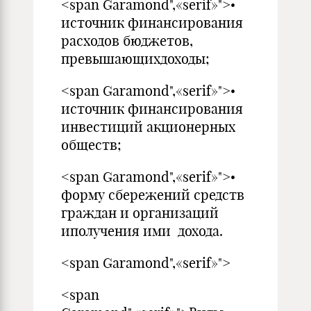
<span Garamond",«serif»">•
источник финансирования
расходов бюджетов,
превышающихдоходы;
<span Garamond",«serif»">•
источник финансирования
инвестиций акционерных
обществ;
<span Garamond",«serif»">•
форму сбережений средств
граждан и организаций
иполучения ими дохода.
<span Garamond",«serif»">
<span