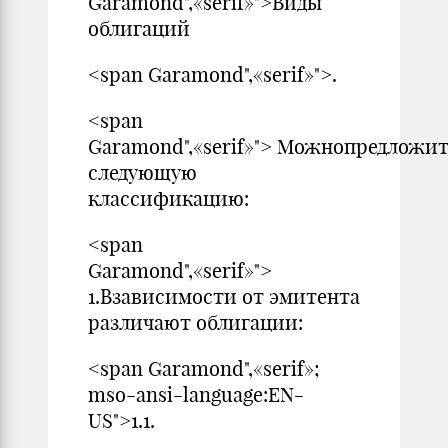
Garamond",«serif»">Виды
облигаций
<span Garamond",«serif»">.
<span
Garamond",«serif»"> Можнопредложи
следующую
классификацию:
<span
Garamond",«serif»">
1.Взависимости от эмитента
различают облигации:
<span Garamond",«serif»;
mso-ansi-language:EN-
US">1.1.