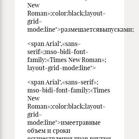
New
Roman»;color:black;layout-
grid-
mode:line">размещаетсявыпусками;
<span Arial",«sans-
serif»;mso-bidi-font-
family:«Times New Roman»;
layout-grid-mode:line">
<span Arial",«sans-serif»;
mso-bidi-font-family:«Times
New
Roman»;color:black;layout-
grid-
mode:line">имеетравные
объем и сроки
осуществления прав внутри