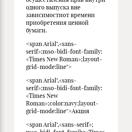
одного выпуска вне
зависимостиот времени
приобретения ценной
бумаги.
<span Arial",«sans-
serif»;mso-bidi-font-family:
«Times New Roman»;layout-
grid-mode:line">
<span Arial",«sans-
serif»;mso-bidi-font-family:
«Times New
Roman»;color:navy;layout-
grid-mode:line">Акция
<span Arial",«sans-serif»;