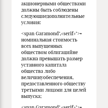
акционерными обществами
должны быть соблюдены
следующиедополнительные
условия:
<span Garamond",«serif»">•
номинальная стоимость
всех выпущенных
обществом облигацийне
должна превышать размер
уставного капитала
общества либо
величинуобеспечения,
предоставленного обществу
третьими лицами для целей
выпуска;
<span Garamond",«serif»">•