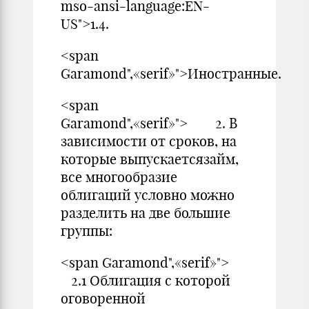
mso-ansi-language:EN-
US">1.4.
<span
Garamond",«serif»">Иностранные.
<span
Garamond",«serif»"> 2. В
зависимости от сроков, на
которые выпускаетсязайм,
все многообразие
облигаций условно можно
разделить на две большие
группы:
<span Garamond",«serif»">
2.1 Облигация с которой
оговоренной