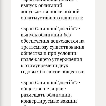
выпуск облигаций
допускается после полной
оплатыуставного капитала;
<span Garamond",«serif»">•
выпуск облигаций без
обеспечения допускается на
третьемгоду существования
общества и при условии
надлежащего утверждения
к этомувремени двух
годовых балансов общества;
<span Garamond",«serif»">•
общество не вправе
размещать облигации,
конвертируемые вакции