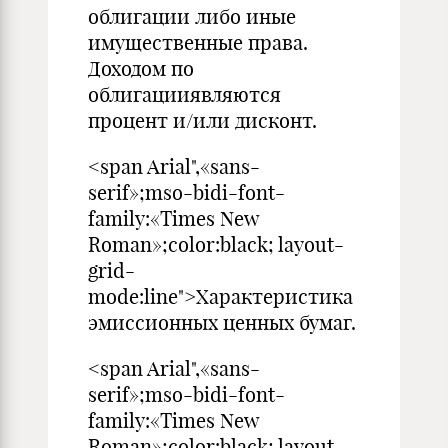
облигации либо иные
имущественные права.
Доходом по
облигацииявляются
процент и/или дисконт.
<span Arial",«sans-
serif»;mso-bidi-font-
family:«Times New
Roman»;color:black; layout-
grid-
mode:line">Характеристика
эмиссионных ценных бумаг.
<span Arial",«sans-
serif»;mso-bidi-font-
family:«Times New
Roman»;color:black; layout-