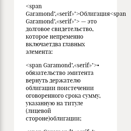
<span
Garamond",«serif»">Облигация<span
Garamond",«serif»"> — это
долговое свидетельство,
которое непременно
включаетдва главных
элемента:
<span Garamond",«serif»">•
обязательство эмитента
вернуть держателю
облигации поистечении
оговоренного срока сумму,
указанную на титуле
(лицевой
стороне)облигации;