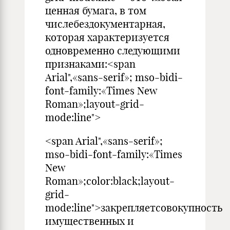
ценная бумага, в том
числебездокументарная,
которая характеризуется
одновременно следующими
признаками:<span
Arial",«sans-serif»; mso-bidi-
font-family:«Times New
Roman»;layout-grid-
mode:line">
<span Arial",«sans-serif»;
mso-bidi-font-family:«Times
New
Roman»;color:black;layout-
grid-
mode:line">закрепляетсовокупность
имущественных и