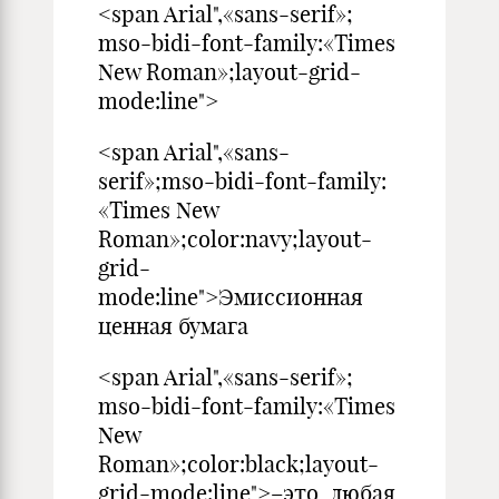
<span Arial",«sans-serif»;
mso-bidi-font-family:«Times
New Roman»;layout-grid-
mode:line">
<span Arial",«sans-
serif»;mso-bidi-font-family:
«Times New
Roman»;color:navy;layout-
grid-
mode:line">Эмиссионная
ценная бумага
<span Arial",«sans-serif»;
mso-bidi-font-family:«Times
New
Roman»;color:black;layout-
grid-mode:line">–это любая