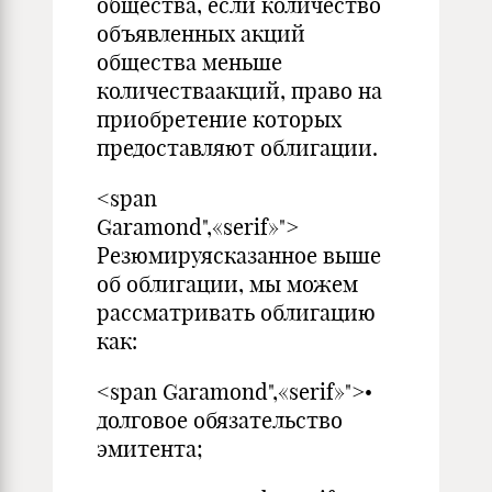
общества, если количество
объявленных акций
общества меньше
количестваакций, право на
приобретение которых
предоставляют облигации.
<span
Garamond",«serif»">
Резюмируясказанное выше
об облигации, мы можем
рассматривать облигацию
как:
<span Garamond",«serif»">•
долговое обязательство
эмитента;