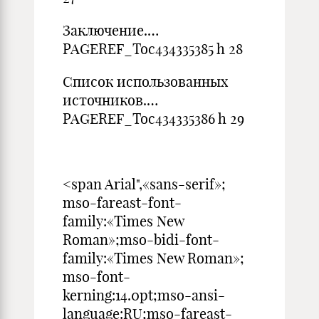
Заключение.…
PAGEREF_Toc434335385 h 28
Список использованных
источников.…
PAGEREF_Toc434335386 h 29
<span Arial",«sans-serif»;
mso-fareast-font-
family:«Times New
Roman»;mso-bidi-font-
family:«Times New Roman»;
mso-font-
kerning:14.0pt;mso-ansi-
language:RU;mso-fareast-