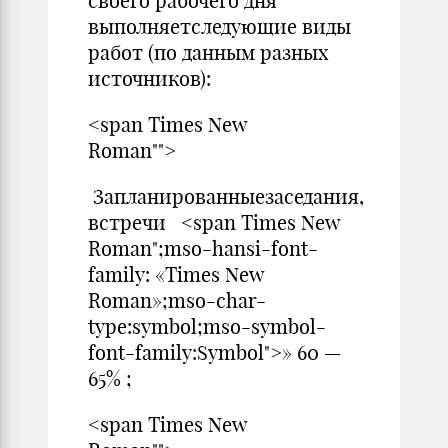
своего рабочего дня
выполняетследующие виды
работ (по данным разных
источников):
<span Times New
Roman"">
Запланированныезаседания,
встречи <span Times New
Roman";mso-hansi-font-
family: «Times New
Roman»;mso-char-
type:symbol;mso-symbol-
font-family:Symbol">» 60 —
65% ;
<span Times New