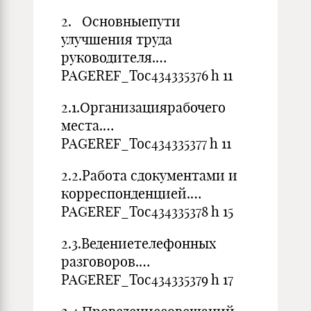
2. Основныепути
улучшения труда
руководителя.…
PAGEREF_Toc434335376 h 11
2.1.Организациярабочего
места.…
PAGEREF_Toc434335377 h 11
2.2.Работа сдокументами и
корреспонденцией.…
PAGEREF_Toc434335378 h 15
2.3.Ведениетелефонных
разговоров.…
PAGEREF_Toc434335379 h 17