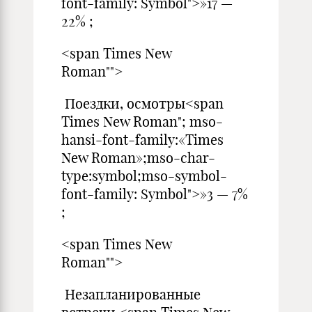
font-family: Symbol">»17 —
22% ;
<span Times New
Roman"">
Поездки, осмотры<span
Times New Roman"; mso-
hansi-font-family:«Times
New Roman»;mso-char-
type:symbol;mso-symbol-
font-family: Symbol">»3 — 7%
;
<span Times New
Roman"">
Незапланированные