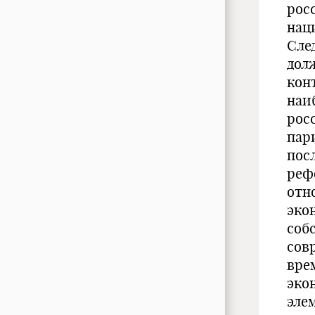
рос
нац
Сле
дол
кон
наи
рос
пар
пос
реф
отн
эко
соб
сов
вре
эко
эле