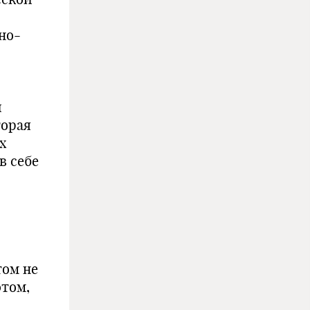
но-
й
торая
х
в себе
том не
этом,