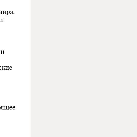
мира.
и
ен
ские
оящее