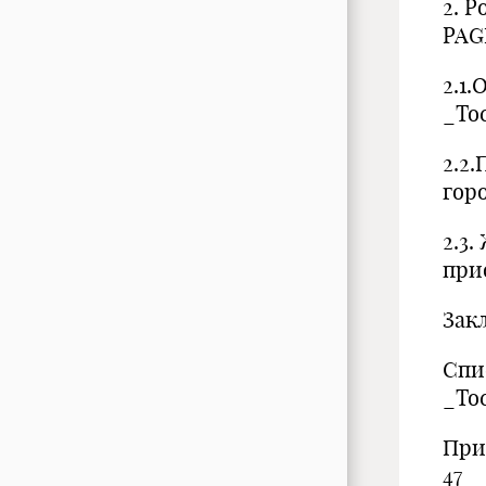
2. 
PAG
2.1
_Toc
2.2
горо
2.3
при
Зак
Спи
_Toc
Пр
47