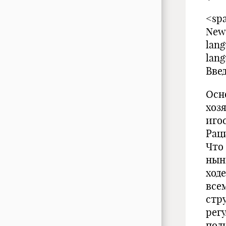
<spa
New
lang
lang
Вве
Осн
хоз
иго
Рац
Что
нын
ход
все
стр
рег
пол