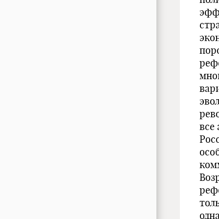
эфф
стр
эко
пор
реф
мно
вар
эво
рев
все
Рос
осо
ком
Воз
реф
тол
одн