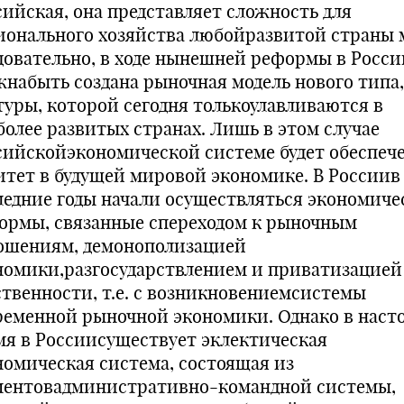
сийская, она представляет сложность для
ионального хозяйства любойразвитой страны 
довательно, в ходе нынешней реформы в Росси
жнабыть создана рыночная модель нового типа,
туры, которой сегодня толькоулавливаются в
более развитых странах. Лишь в этом случае
сийскойэкономической системе будет обеспеч
итет в будущей мировой экономике. В Россиив
ледние годы начали осуществляться экономиче
ормы, связанные спереходом к рыночным
ошениям, демонополизацией
номики,разгосударствлением и приватизацией
ственности, т.е. с возникновениемсистемы
ременной рыночной экономики. Однако в наст
мя в Россиисуществует эклектическая
номическая система, состоящая из
ментовадминистративно-командной системы,