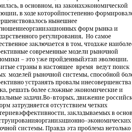
оилась, в основном, на законахэкономической
люции, в ходе которойпостепенно формировал
ершенствовалось нынешнее
тношениеорганизационных форм рынка и
ударственного регулирования, Но самое
ественное заключается в том, чтодаже наиболе
ективные современные модели рыночной
номики – это уже пройденныйэтап эволюции.
витые страны в настоящее время ведут поиск
ых моделей рыночной системы, способной бол
ективно устранять провалы инесовершенства
ка, решать более сложные экономические и
иальные задачи.Во-вторых, движение российс
орм затрудняется отсутствием четких
териевэффективности, закладываемых в осно
струированияорганизационно-экономических
очной системы. Правда эта проблема нетолько