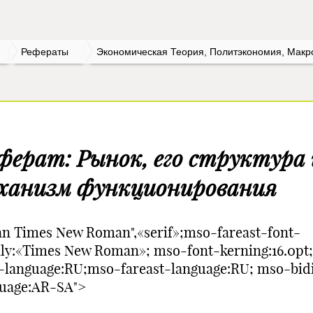
Рефераты
Экономическая Теория, Политэкономия, Макр
ферат: Рынок, его структура 
ханизм функционирования
n Times New Roman",«serif»;mso-fareast-font-
ly:«Times New Roman»; mso-font-kerning:16.0pt
-language:RU;mso-fareast-language:RU; mso-bid
guage:AR-SA">