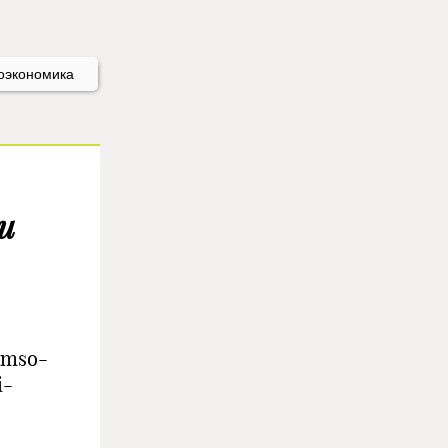
оэкономика
и
;mso-
i-