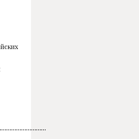
ийских
й
…………………………