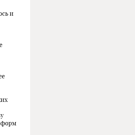
ось и
е
ее
ких
ву
 форм