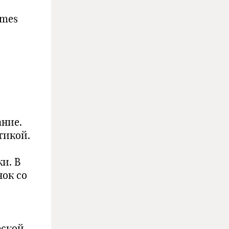
imes
ние.
тикой.
и. В
нок со
еской