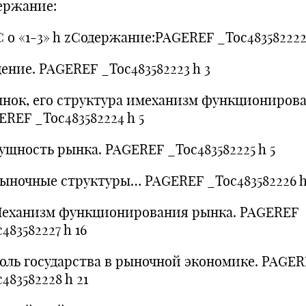
ержание:
 o «1-3» h zСодержание:PAGEREF _Toc483582222
ение. PAGEREF _Toc483582223 h 3
Рынок, его структура имеханизм функциониров
EREF _Toc483582224 h 5
Сущность рынка. PAGEREF _Toc483582225 h 5
.Рыночные структуры… PAGEREF _Toc483582226 h
.Механизм функционирования рынка. PAGEREF
483582227 h 16
.Роль государства в рыночной экономике. PAGE
483582228 h 21