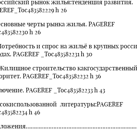
Российский рынок жилья:тенденция развития.
EREF_Toc483582229 h 26
.Основные черты рынка жилья. PAGEREF
483582230 h 26
.Потребность и спрос на жильё в крупных росс
дах. PAGEREF _Toc483582231 h 30
. Жилищное строительство какгосударственны
оритет. PAGEREF_Toc483582232 h 36
лючение. PAGEREF _Toc483582233 h 43
сокиспользованной литературы:PAGEREF
483582234 h 46
иложения…………………………………………………………