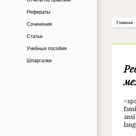
Рефераты
Главная
Сочинения
Статьи
Учебные пособия
Шпаргалки
Ре
ме
<spa
fami
ansi
lan