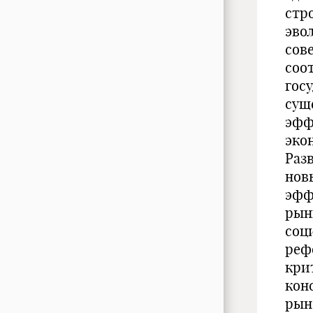
стр
эво
сов
соо
гос
сущ
эфф
эко
Раз
нов
эфф
рын
соц
реф
кри
кон
рын