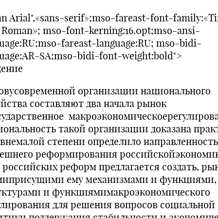
n Arial",«sans-serif»;mso-fareast-font-family:«T
 Roman»; mso-font-kerning:16.0pt;mso-ansi-
uage:RU;mso-fareast-language:RU; mso-bidi-
uage:AR-SA;mso-bidi-font-weight:bold">
дение
овусовременной организации национального
яйства составляют два начала рынок
сударственное макроэкономическоерегулирова
иональность такой организации доказана прак
 внемалой степени определило направленность
ешнего реформирования российскойэкономик
е российских реформ предлагается создать, ры
миприсущими ему механизмами и функциями,
уктурами и функциямимакроэкономического
улирования для решения вопросов социальной
итики,поддержания стабильности и экономич