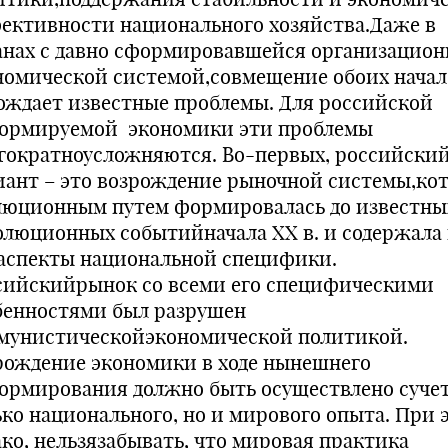
ективности национального хозяйства.Даже в
анах с давно сформировавшейся организацион
номической системой,совмещение обоих начал
ождает известные проблемы. Для российской
ормируемой экономики эти проблемы
гократноусложняются. Во-первых, российски
иант – это возрождение рыночной системы,ко
люционным путем формировалась до известны
олюционных событийначала ХХ в. и содержала 
 аспекты национальной специфики.
сийскийрынок со всеми его специфическими
бенностями был разрушен
мунистическойэкономической политикой.
рождение экономики в ходе нынешнего
ормирования должно быть осуществлено суче
ько национального, но и мирового опыта. При 
ако, нельзязабывать, что мировая практика