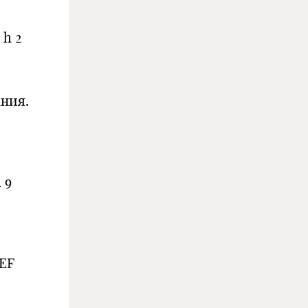
 h 2
ания.
 9
REF