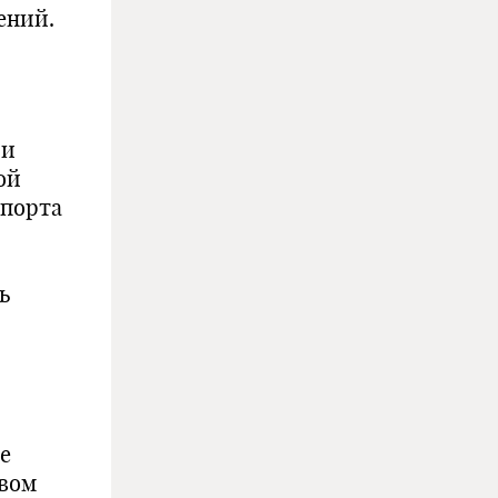
ений.
 и
ой
мпорта
ь
е
твом