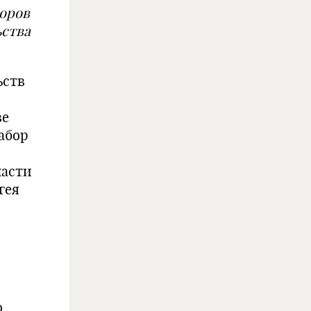
торов
ьства
ьств
ве
абор
пасти
гея
о