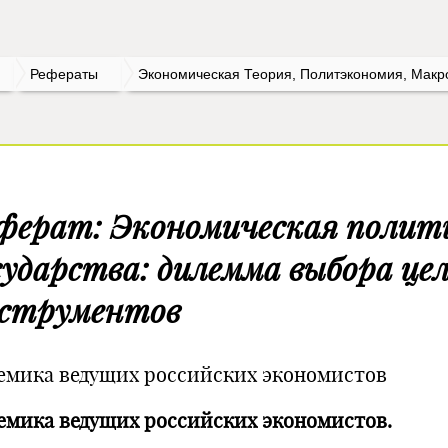
Рефераты
Экономическая Теория, Политэкономия, Макр
ферат: Экономическая полит
сударства: дилемма выбора цел
струментов
емика ведущих российских экономистов
емика ведущих российских экономистов.