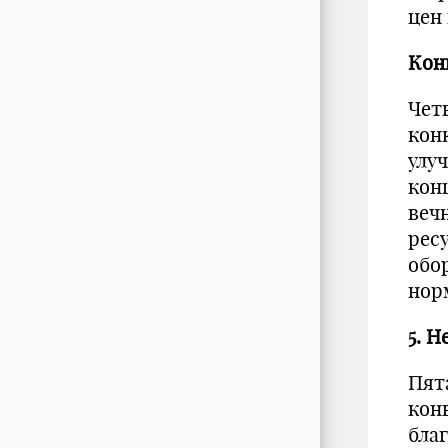
цен
Кон
Чет
кон
улу
кон
веч
рес
обо
нор
5. 
Пят
кон
бла