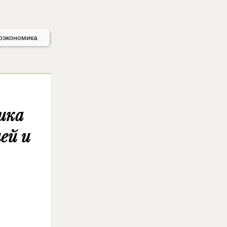
оэкономика
ика
ей и