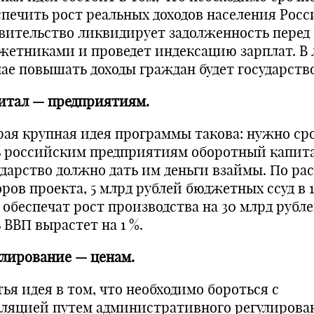
спечить рост реальных доходов населения Росс
вительство ликвидирует задолженность перед
жетниками и проведет индексацию зарплат. В
чае повышать доходы граждан будет государство
итал — предприятиям.
рая крупная идея программы такова: нужно ср
ь российским предприятиям оборотный капита
ударство должно дать им деньги взаймы. По ра
ров проекта, 5 млрд рублей бюджетных ссуд в 
 обеспечат рост производства на 30 млрд рубле
 ВВП вырастет на 1 %.
улирование — ценам.
ья идея в том, что необходимо бороться с
ляцией путем административного регулирова