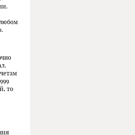
ии.
 любом
.
очно
л.
счетам
1999
й, то
ния