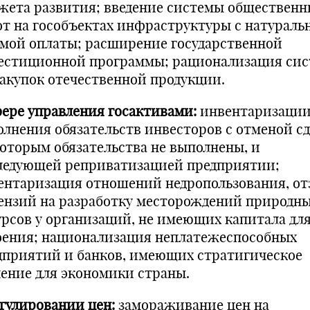
жета развития; введение системы общественн
от на гособъектах инфраструктуры с натураль
мой оплаты; расширение государственной
естиционной программы; рационализация си
закупок отечественной продукции.
фере управления госактивами:
инвентаризаци
олнения обязательств инвесторов с отменой сд
которым обязательства не выполнены, и
ледующей реприватизацией предприятии;
ентаризация отношений недропользования, от
ензий на разработку месторождений природн
урсов у организаций, не имеющих капитала для
оения; национализация неплатежеспособных
дприятий и банков, имеющих стратигическое
чение для экономики страны.
егулировании цен:
замораживание цен на