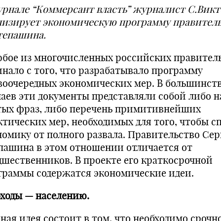
урнале “Коммерсант власть” журналист С.Вик
лизирует экономическую программу правител
тепашина.
юбое из многочисленных российских правител
инало с того, что разрабатывало программу
воочередных экономических мер. В большинст
чаев эти документы представляли собой либо н
тых фраз, либо перечень примитивнейших
ктических мер, необходимых для того, чтобы с
номику от полного развала. Правительство Сер
пашина в этом отношении отличается от
дшественников. В проекте его краткосрочной
граммы содержатся экономические идеи.
ходы — населению.
вная идея состоит в том, что необходимо срочн