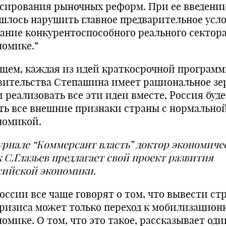
сирования рыночных реформ. При ее введени
шлось нарушить главное предварительное усл
дание конкурентоспособного реального сектора
номике.”
бщем, каждая из идей краткосрочной програм
вительства Степашина имеет рациональное зе
 реализовать все эти идеи вместе, Россия буд
ть все внешние признаки страны с нормально
номикой.
урнале “Коммерсант власть” доктор экономиче
к С.Глазьев предлагает свой проект развития
сийской экономики.
России все чаще говорят о том, что вывести ст
кризиса может только переход к мобилизацион
омике. О том, что это такое, рассказывает оди