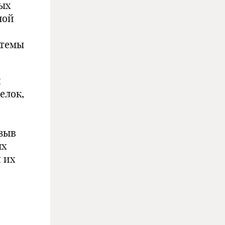
ых
ной
стемы
и
елок,
зыв
ых
 их