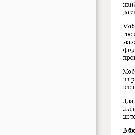
наи
док
Моб
гос
мак
фор
про
Моб
на 
рас
Для
акт
цел
В б