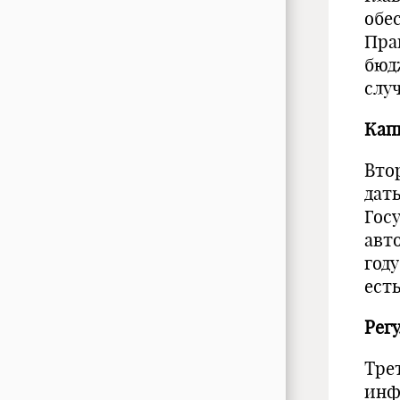
обе
Пра
бюд
слу
Кап
Вто
дат
Гос
авто
году
есть
Рег
Трет
инф