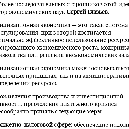
более последовательных сторонников этой иде
тор экономических наук
Сергей Глазьев
.
илизационная экономика — это такая система
регулирования, при которой достигается
симально эффективное использование ресурсо
сированного экономического роста, модерниз
изводства или решения внеэкономических зада
илизационная экономика может основываться
рыночных принципах, так и на административ
пределении ресурсов.
 оживления производства и инвестиционной
ивности, преодоления платежного кризиса
есообразно принять следующие меры.
юджетно-налоговой сфере:
обеспечение испол