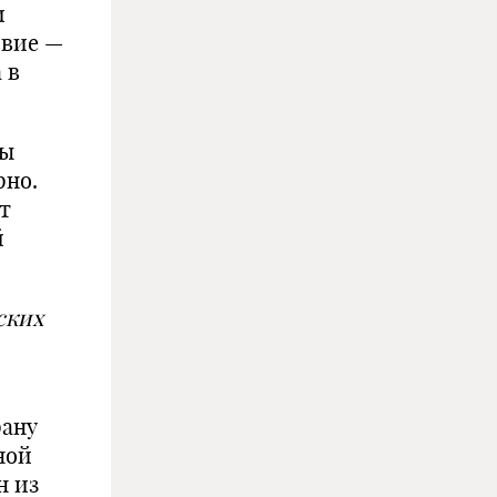
и
овие —
 в
мы
рно.
ет
й
ских
рану
ной
н из