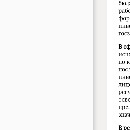
бюд
раб
фор
инв
гос
В с
исп
по 
пос
инв
лиц
рес
осв
пре
зна
В р