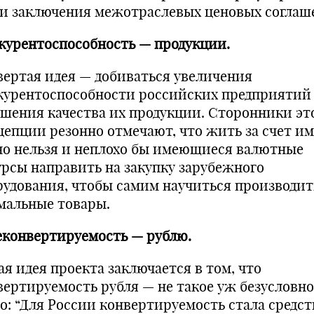
 и заключения межотраслевых ценовых соглаш
курентоспособность — продукции.
вертая идея — добиваться увеличения
курентоспособности российских предприятий
чшения качества их продукции. Сторонники эт
цепции резонно отмечают, что жить за счет и
но нельзя и неплохо бы имеющиеся валютные
урсы направить на закупку зарубежного
рудования, чтобы самим научиться производит
мальные товары.
Неконвертируемость — рублю.
ая идея проекта заключается в том, что
вертируемость рубля — не такое уж безусловно
го: “Для России конвертируемость стала средс