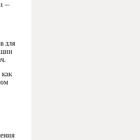
и —
в для
ации
ч.
 как
ном
нения