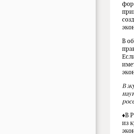
фор
при
соз
эко
В о
пра
Если
име
эко
В ж
нау
рос
♦В 
из 
экон