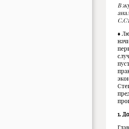
В ж
ана
С.С
♦ Л
нач
пер
слу
пус
пра
эко
Сте
пре
про
1.
До
Гла