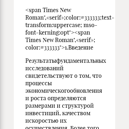
<span Times New
Roman",«serif»;color:#333333;text-
transform:uppercase; mso-
font-kerning:0pt"><span
Times New Roman",«serif»;
color:#333333">1.Введение
Результатыфундаментальных
исследований
свидетельствуют о том, что
процессы
экономическогообновления
и роста определяются
размерами и структурой
инвестиций, качеством
искоростью их
осуществления. Более того,