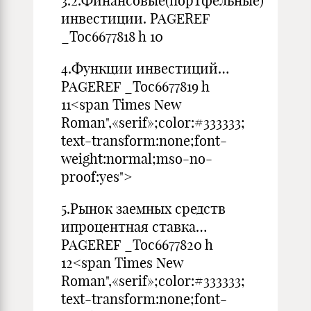
3.2.Финансовые(портфельные)
инвестиции. PAGEREF
_Toc6677818 h 10
4.Функции инвестиций…
PAGEREF _Toc6677819 h
11<span Times New
Roman",«serif»;color:#333333;
text-transform:none;font-
weight:normal;mso-no-
proof:yes">
5.Рынок заемных средств
ипроцентная ставка…
PAGEREF _Toc6677820 h
12<span Times New
Roman",«serif»;color:#333333;
text-transform:none;font-