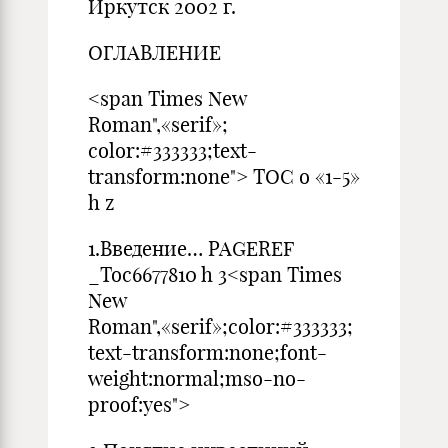
Иркутск 2002 г.
ОГЛАВЛЕНИЕ
<span Times New
Roman",«serif»;
color:#333333;text-
transform:none"> TOC o «1-5»
h z
1.Введение… PAGEREF
_Toc6677810 h 3<span Times
New
Roman",«serif»;color:#333333;
text-transform:none;font-
weight:normal;mso-no-
proof:yes">