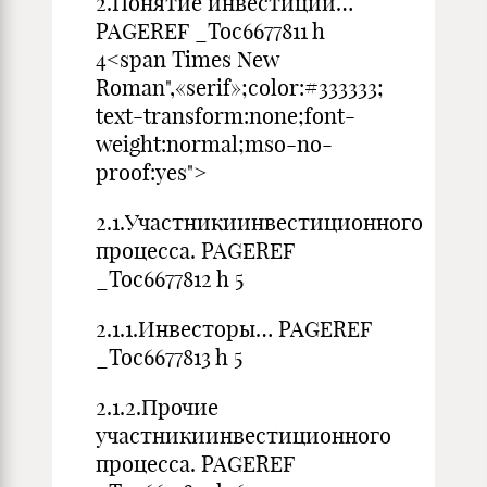
2.Понятие инвестиций…
PAGEREF _Toc6677811 h
4<span Times New
Roman",«serif»;color:#333333;
text-transform:none;font-
weight:normal;mso-no-
proof:yes">
2.1.Участникиинвестиционного
процесса. PAGEREF
_Toc6677812 h 5
2.1.1.Инвесторы… PAGEREF
_Toc6677813 h 5
2.1.2.Прочие
участникиинвестиционного
процесса. PAGEREF