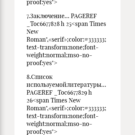
proof:yes">
7.Заключение… PAGEREF
_Toc6677828 h 25<span Times
New
Roman",«serif»;color:#333333;
text-transform:none;font-
weight:normal;mso-no-
proof:yes">
8.Список
используемойлитературы…
PAGEREF _Toc6677829 h
26<span Times New
Roman",«serif»;color:#333333;
text-transform:none;font-
weight:normal;mso-no-
proof:yes">