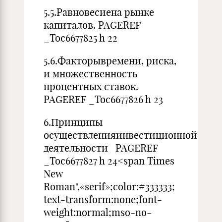
5.5.Равновесиена рынке
капиталов. PAGEREF
_Toc6677825 h 22
5.6.Факторывремени, риска,
и множественность
процентных ставок.
PAGEREF _Toc6677826 h 23
6.Принципы
осуществленияинвестиционной
деятельности PAGEREF
_Toc6677827 h 24<span Times
New
Roman",«serif»;color:#333333;
text-transform:none;font-
weight:normal;mso-no-