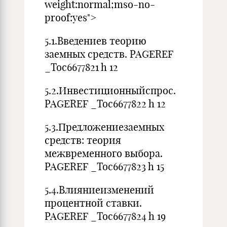
weight:normal;mso-no-
proof:yes">
5.1.Введениев теорию
заемных средств. PAGEREF
_Toc6677821 h 12
5.2.Инвестиционныйспрос.
PAGEREF _Toc6677822 h 12
5.3.Предложениезаемных
средств: теория
межвременного выбора.
PAGEREF _Toc6677823 h 15
5.4.Влияниеизменений
процентной ставки.
PAGEREF _Toc6677824 h 19