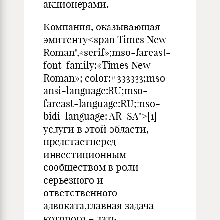
акционерами.
Компания, оказывающая
эмитенту<span Times New
Roman",«serif»;mso-fareast-
font-family:«Times New
Roman»; color:#333333;mso-
ansi-language:RU;mso-
fareast-language:RU;mso-
bidi-language: AR-SA">[1]
услуги в этой области,
предстаетперед
инвестиционным
сообществом в роли
серьезного и
ответственного
адвоката,главная задача
которого – дать