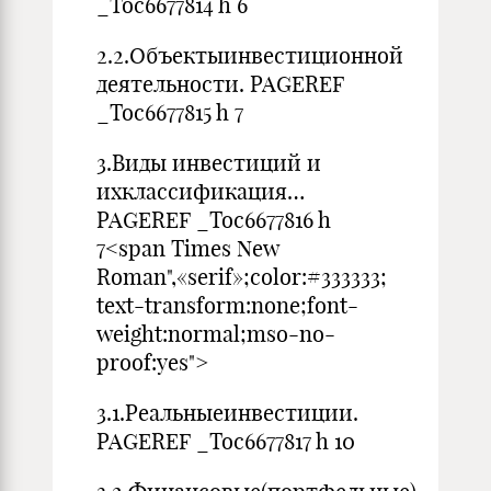
_Toc6677814 h 6
2.2.Объектыинвестиционной
деятельности. PAGEREF
_Toc6677815 h 7
3.Виды инвестиций и
ихклассификация…
PAGEREF _Toc6677816 h
7<span Times New
Roman",«serif»;color:#333333;
text-transform:none;font-
weight:normal;mso-no-
proof:yes">
3.1.Реальныеинвестиции.
PAGEREF _Toc6677817 h 10