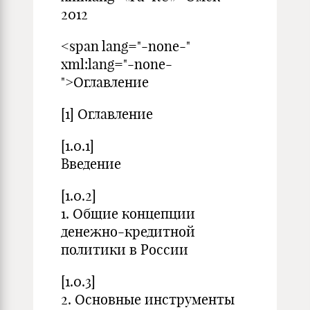
2012
<span lang="-none-"
xml:lang="-none-
">Оглавление
[1] Оглавление
[1.0.1]
Введение
[1.0.2]
1. Общие концепции
денежно-кредитной
политики в России
[1.0.3]
2. Основные инструменты