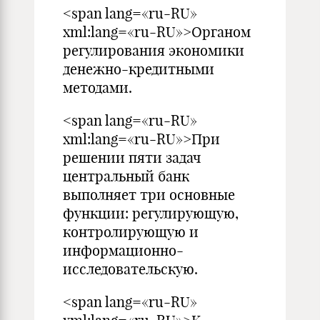
<span lang=«ru-RU»
xml:lang=«ru-RU»>Органом
регулирования экономики
денежно-кредитными
методами.
<span lang=«ru-RU»
xml:lang=«ru-RU»>При
решении пяти задач
центральный банк
выполняет три основные
функции: регулирующую,
контролирующую и
информационно-
исследовательскую.
<span lang=«ru-RU»