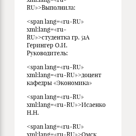
RU»>Выполнила:
<span lang=«ru-RU»
xml:lang=«ru-
RU»>студентка гр. 51А
Герингер О.И.
Руководитель:
<span lang=«ru-RU»
xml:lang=«ru-RU»>доцент
кафедры «Экономика»
<span lang=«ru-RU»
xml:lang=«ru-RU»>Исаенко
Н.Н.
<span lang=«ru-RU»
xml:lang=«ru-RU»>Омск