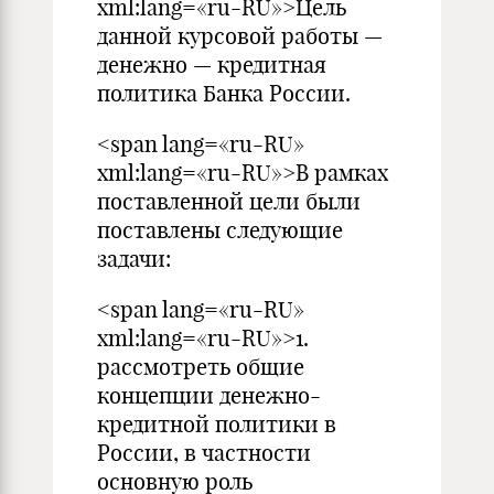
xml:lang=«ru-RU»>Цель
данной курсовой работы —
денежно — кредитная
политика Банка России.
<span lang=«ru-RU»
xml:lang=«ru-RU»>В рамках
поставленной цели были
поставлены следующие
задачи:
<span lang=«ru-RU»
xml:lang=«ru-RU»>1.
рассмотреть общие
концепции денежно-
кредитной политики в
России, в частности
основную роль