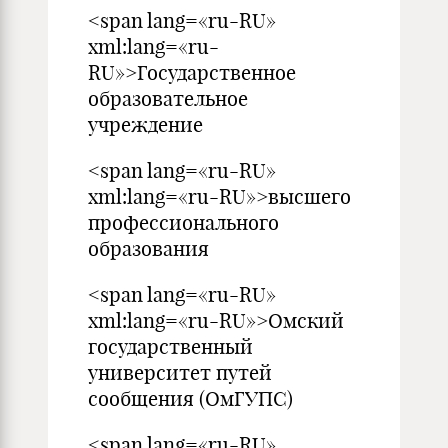
<span lang=«ru-RU»
xml:lang=«ru-
RU»>Государственное
образовательное
учреждение
<span lang=«ru-RU»
xml:lang=«ru-RU»>высшего
профессионального
образования
<span lang=«ru-RU»
xml:lang=«ru-RU»>Омский
государственный
университет путей
сообщения (ОмГУПС)
<span lang=«ru-RU»