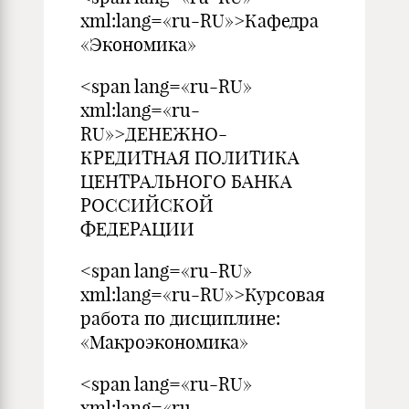
xml:lang=«ru-RU»>Кафедра
«Экономика»
<span lang=«ru-RU»
xml:lang=«ru-
RU»>ДЕНЕЖНО-
КРЕДИТНАЯ ПОЛИТИКА
ЦЕНТРАЛЬНОГО БАНКА
РОССИЙСКОЙ
ФЕДЕРАЦИИ
<span lang=«ru-RU»
xml:lang=«ru-RU»>Курсовая
работа по дисциплине:
«Макроэкономика»
<span lang=«ru-RU»
xml:lang=«ru-