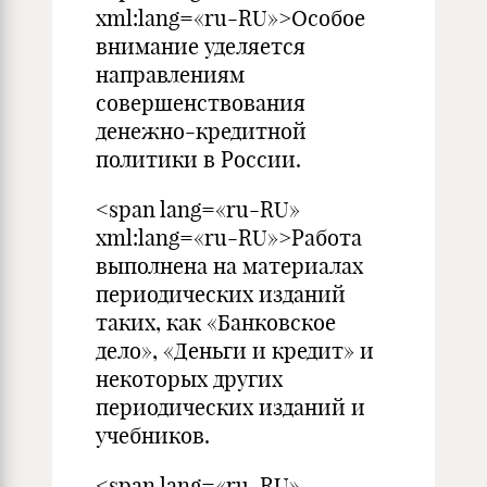
xml:lang=«ru-RU»>Особое
внимание уделяется
направлениям
совершенствования
денежно-кредитной
политики в России.
<span lang=«ru-RU»
xml:lang=«ru-RU»>Работа
выполнена на материалах
периодических изданий
таких, как «Банковское
дело», «Деньги и кредит» и
некоторых других
периодических изданий и
учебников.
<span lang=«ru-RU»