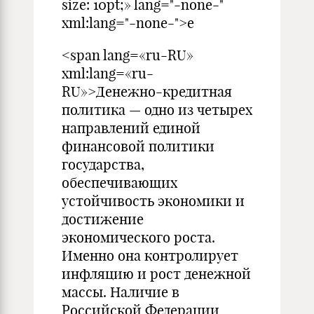
size: 10pt;» lang="-none-"
xml:lang="-none-">е
<span lang=«ru-RU»
xml:lang=«ru-
RU»>Денежно-кредитная
политика — одно из четырех
направлений единой
финансовой политики
государства,
обеспечивающих
устойчивость экономики и
достижение
экономического роста.
Именно она контролирует
инфляцию и рост денежной
массы. Наличие в
Российской Федерации