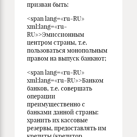
призван быть:
<span lang=«ru-RU»
xml:lang=«ru-
RU»>Эмиссионным
центром страны, т.е.
пользоваться монопольным
правом на выпуск банкнот;
<span lang=«ru-RU»
xml:lang=«ru-RU»>Банком
банков, т.е. совершать
операции
преимущественно с
банками данной страны:
хранить их кассовые
резервы, предоставлять им
кредиты (кредитор