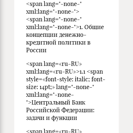
<span lang="-none-"
xml:lang="-none-">
<span lang="-none-"
xml:lang="-none-">1. Общие
концепции денежно-
кредитной политики в
России
<span lang=«ru-RU»
xml:lang=«ru-RU»>1.1 <span
style=«font-style: italic; font-
size: 14pt;» lang="-none-"
xml:lang="-none-
">Центральный Банк
Российской Федерации:
задачи и функции
<span lang=«ru-RU»