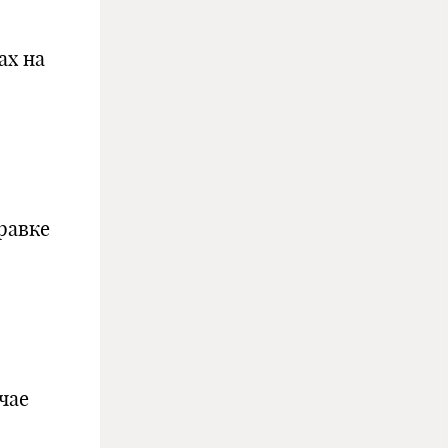
ах на
равке
чае