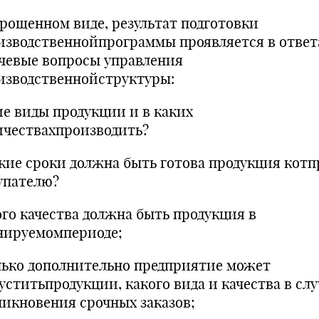
прощенном виде, результат подготовки
изводственнойпрограммы проявляется в ответ
чевые вопросы управления
изводственнойструктуры:
ие виды продукции и в каких
ичествахпроизводить?
акие сроки должна быть готова продукция котп
упателю?
ого качества должна быть продукция в
нируемомпериоде;
лько дополнительно предприятие может
уститьпродукции, какого вида и качества в слу
никновения срочных заказов;