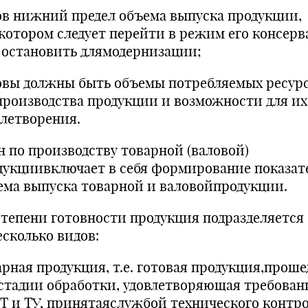
ов нижний предел объема выпуска продукции,
котором следует перейти в режим его консер
 остановить длямодернизации;
овы должны быть объемы потребляемых ресур
производства продукции и возможности для их
влетворения.
н по производству товарной (валовой)
дукциивключает в себя формирование показат
ема выпуска товарной и валовойпродукции.
степени готовности продукция подразделяется
есколько видов:
арная продукция, т.е. готовая продукция,прош
 стадии обработки, удовлетворяющая требова
Т и ТУ, принятаяслужбой технического контр