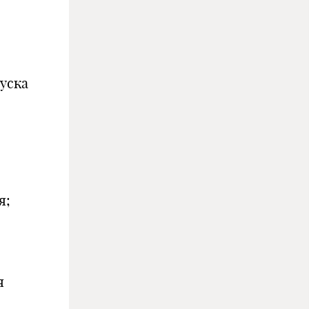
уска
я;
я