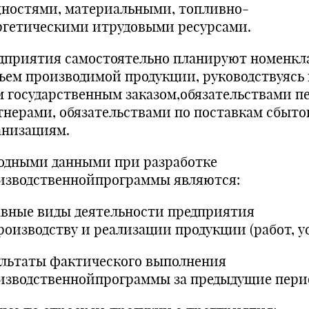
ностями, материальными, топливно-
ргетическими итрудовыми ресурсами.
дприятия самостоятельно планируют номенкл
ъем производимой продукции, руководствуясь
м государственным заказом,обязательствами п
тнерами, обязательствами по поставкам сбыт
анизациям.
одными данными при разработке
изводственнойпрограммы являются:
авные виды деятельности предприятия
роизводству и реализации продукции (работ, ус
ультаты фактического выполнения
изводственнойпрограммы за предыдущие пери