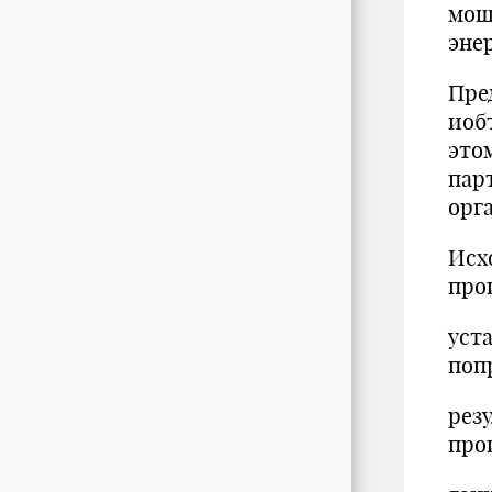
мощ
эне
Пре
иоб
это
пар
орг
Исх
про
уст
поп
рез
про