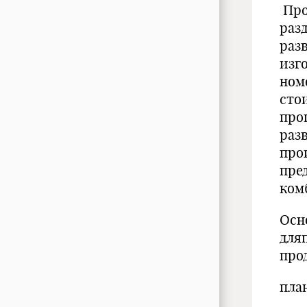
Про
раз
раз
изг
ном
сто
про
раз
про
пре
ком
Осн
для
про
пла