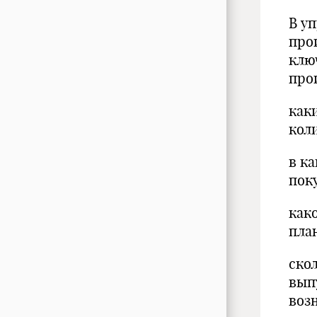
В у
про
клю
про
как
кол
в к
пок
как
пла
ско
вып
воз