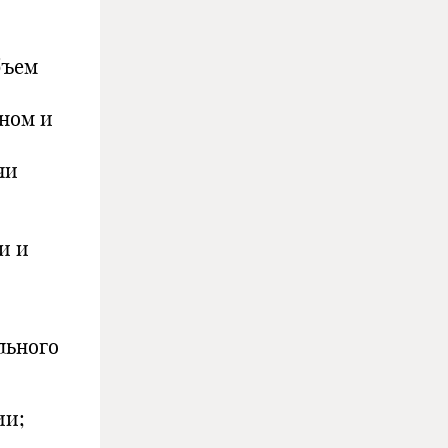
бъем
ьном и
чи
и и
льного
ии;