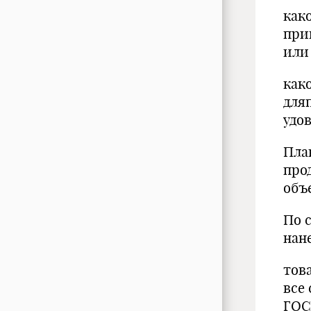
как
при
или
как
для
удо
Пла
про
объ
По 
нан
тов
все
ГОС