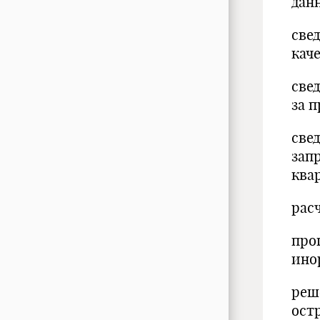
дан
све
кач
све
за 
све
зап
ква
рас
про
ино
реш
ост