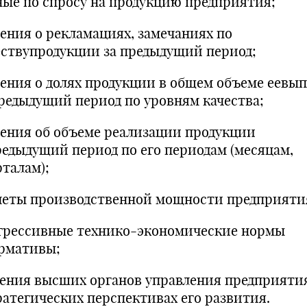
ные по спросу на продукцию предприятия;
дения о рекламациях, замечаниях по
ествупродукции за предыдущий период;
дения о долях продукции в общем объеме еевып
предыдущий период по уровням качества;
дения об объеме реализации продукции
редыдущий период по его периодам (месяцам,
рталам);
четы производственной мощности предприяти
грессивные технико-экономические нормы
рмативы;
ения высших органов управления предприяти
ратегических перспективах его развития.