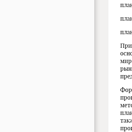
пла
пла
пла
При
осн
мир
рын
пре
Фор
про
мет
пла
так
про