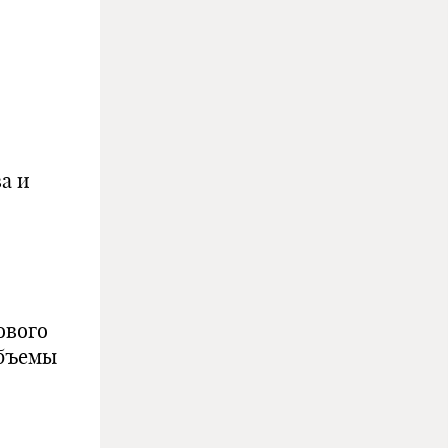
а и
ового
объемы