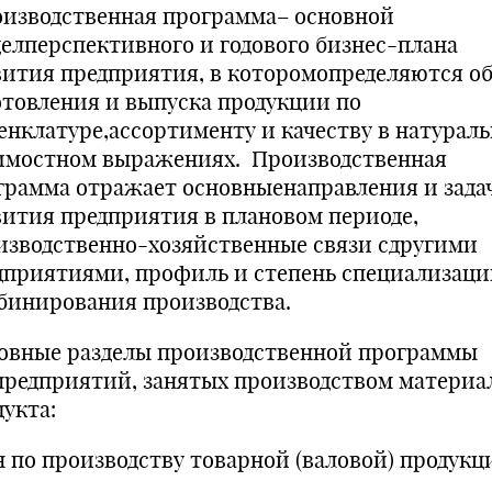
изводственная программа– основной
делперспективного и годового бизнес-плана
вития предприятия, в которомопределяются о
отовления и выпуска продукции по
енклатуре,ассортименту и качеству в натурал
имостном выражениях. Производственная
грамма отражает основныенаправления и зада
вития предприятия в плановом периоде,
изводственно-хозяйственные связи сдругими
дприятиями, профиль и степень специализаци
бинирования производства.
овные разделы производственной программы
предприятий, занятых производством материа
дукта:
н по производству товарной (валовой) продукц