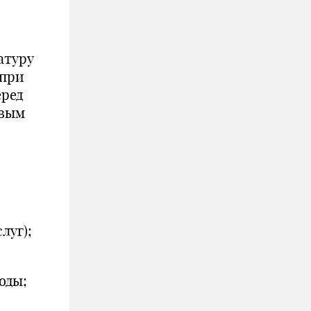
атуру
 при
еред
овым
луг);
оды;