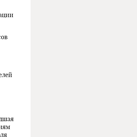
вации
сов
елей
едшая
ниям
оля