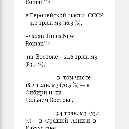
Roman"">
в Европейской части СССР
– 4,2 трлн. м3 (16.3 %),
-<span Times New
Roman"">
на Востоке – 21,6 трлн. м3
(83.7 %),
в том числе –
18,2 трлн. м3 (70.5 %) — в
Сибири и на
Дальнем Востоке,
3,4 трлн. м3 (13.2
%) — в Средней Азии и в
Казахстане.