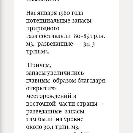
На1 января 1980 года
потенциальные запасы
природного
газа составляли 80-85 трлн.
м3, разведанные - 34, 3
трлн.м3.
Причем,
запасы увеличились
главным образом благодаря
открытию
месторождений в
восточной части страны —
разведанные запасы
там были на уровне
около 30,1 трлн. м3,