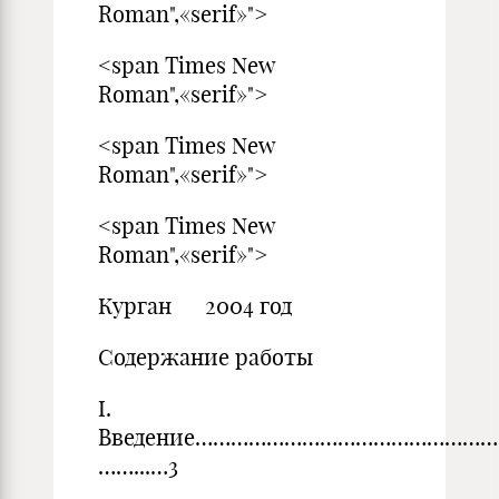
Roman",«serif»">
<span Times New
Roman",«serif»">
<span Times New
Roman",«serif»">
<span Times New
Roman",«serif»">
Курган 2004 год
Содержание работы
I.
Введение……………………………………………
……...…3