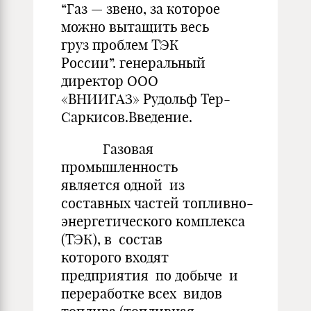
“Газ — звено, за которое
можно вытащить весь
груз проблем ТЭК
России”. генеральный
директор ООО
«ВНИИГАЗ» Рудольф Тер-
Саркисов.Введение.
Газовая
промышленность
является одной из
составных частей топливно-
энергетического комплекса
(ТЭК), в состав
которого входят
предприятия по добыче и
переработке всех видов