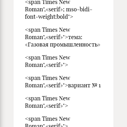
<span Times New
Roman",«serif»; mso-bidi-
font-weight:bold">
<span Times New
Roman",«serif»">тема:
«Газовая промышленность»
<span Times New
Roman",«serif»">
<span Times New
Roman",«serif»">вариант № 1
<span Times New
Roman",«serif»">
<span Times New
Roman",«serif»">