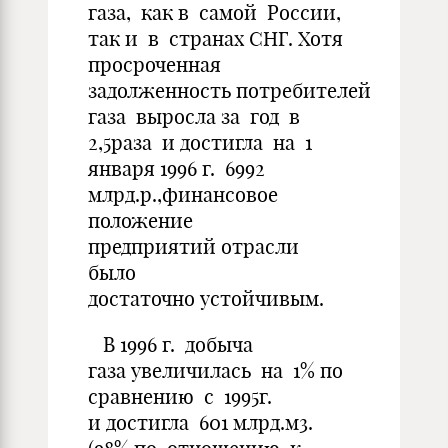
газа, как в самой России,
так и в странах СНГ. Хотя
просроченная
задолженность потребителей
газа выросла за год в
2,5раза и достигла на 1
января 1996 г. 6992
млрд.р.,финансовое
положение
предприятий отрасли
было
достаточно устойчивым.
В 1996 г. добыча
газа увеличилась на 1% по
сравнению с 1995г.
и достигла 601 млрд.м3.