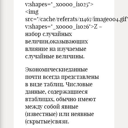
v:shapes="_x0000_i1025">
<img
src="/cache/referats/11467/image004.gif
v:shapes="_x0000_i1026">Z –
набор случайных
величин,оказывающих
влияние на изучаемые
случайные величины.
Экономическиеданные
почти всегда представлены
в виде таблиц. Числовые
данные, содержащиеся
втаблицах, обычно имеют
между собой явные
(известные) или неявные
(скрытые)связи.