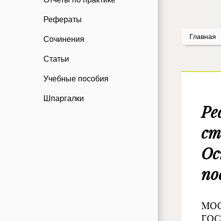
Рефераты
Главная
Сочинения
Статьи
Учебные пособия
Шпаргалки
Ре
ст
Ос
по
МО
ГО