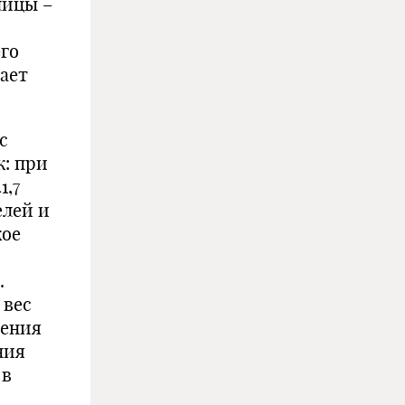
лицы –
го
ает
с
к: при
1,7
елей и
кое
.
 вес
ления
ния
 в