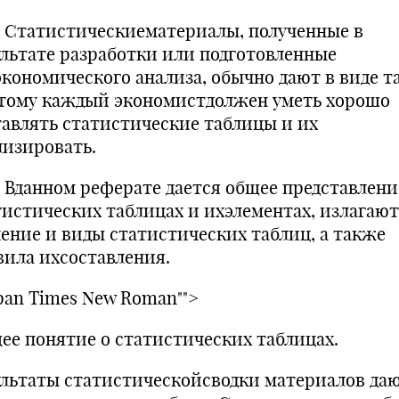
тистическиематериалы, полученные в
ультате разработки или подготовленные
экономического анализа, обычно дают в виде т
тому каждый экономистдолжен уметь хорошо
тавлять статистические таблицы и их
лизировать.
нном реферате дается общее представлени
тистических таблицах и ихэлементах, излагаю
чение и виды статистических таблиц, а также
вила ихсоставления.
span Times New Roman"">
ее понятие о статистических таблицах.
ультаты статистическойсводки материалов даю