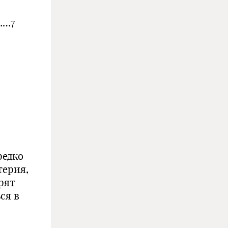
……7
редко
терия,
орят
ся в