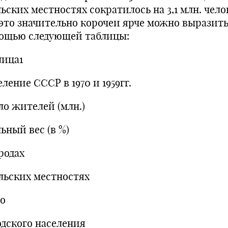
ьских местностях сократилось на 3,1 млн. чело
 это значительно корочеи ярче можно выразить
ощью следующей таблицы:
лица1
ление СССР в 1970 и 1959гг.
ло жителей (млн.)
ьный вес (в %)
родах
ельских местностях
го
одского населения