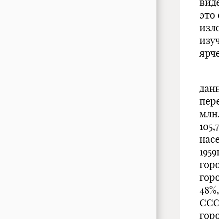
вид
это
изл
изу
ярч
Ито
дан
пере
млн.
105
насе
1959
гор
гор
48%
СССР
горо