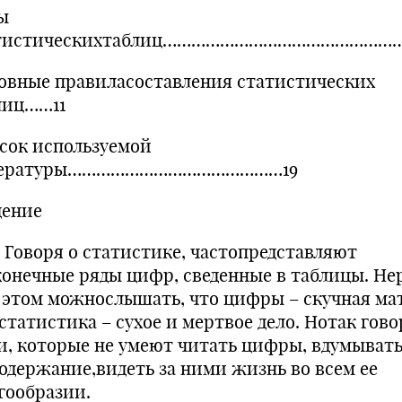
ы
тистическихтаблиц…………………………………………
овные правиласоставления статистических
лиц……11
сок используемой
тературы………………………………………19
дение
оря о статистике, частопредставляют
конечные ряды цифр, сведенные в таблицы. Не
 этом можнослышать, что цифры – скучная ма
статистика – сухое и мертвое дело. Нотак гов
и, которые не умеют читать цифры, вдумывать
содержание,видеть за ними жизнь во всем ее
гообразии.