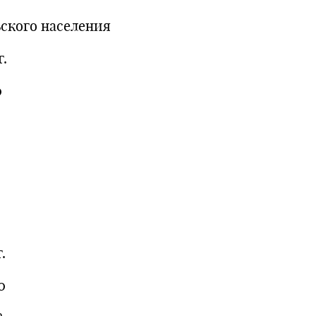
ьского населения
г.
0
.
0