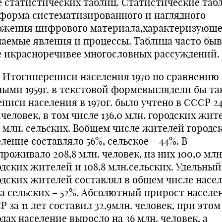
е статистических таблиц. Статистические таб
 форма систематизированного и наглядного
ожения цифрового материала,характеризующе
чаемые явления и процессы. Таблица часто быв
е икрасноречивее многословных рассуждений.
гипереписи населения 1970 по сравнению 
ными 1959г. в текстовой формевыглядели бы та
писи населения в 1970г. было учтено в СССР 24
человек, в том числе 136,0 млн. городских жит
,7 млн. сельских. Вобщем числе жителей городс
ление составляло 56%, сельское – 44%. В
проживало 208,8 млн. человек, из них 100,0 млн
одских жителей и 108,8 млн.сельских. Удельный
одских жителей составлял в общем числе насе
,а сельских – 52%. Абсолютный прирост населе
 за 11 лет составил 32,9млн. человек, при этом
дах население выросло на 36 млн. человек, а