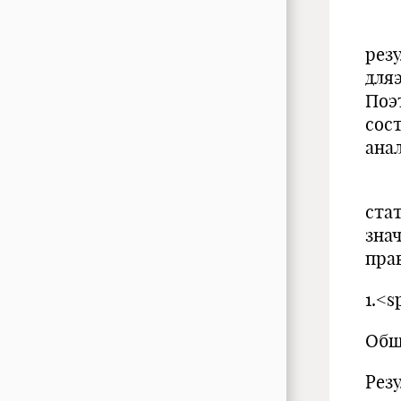
Ста
рез
для
Поэ
сос
ана
Вда
ста
зна
пра
1.<
Общ
Рез