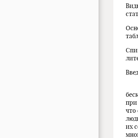
Вид
ста
Осн
таб
Спи
ли
Вве
Гов
бес
при
что 
люд
их 
мно