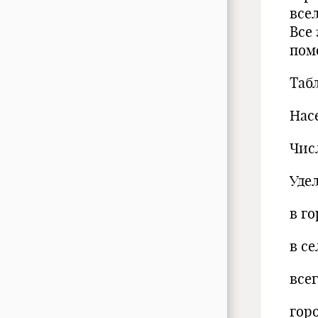
всел
Все
пом
Таб
Насе
Чис
Удел
в го
в с
все
гор