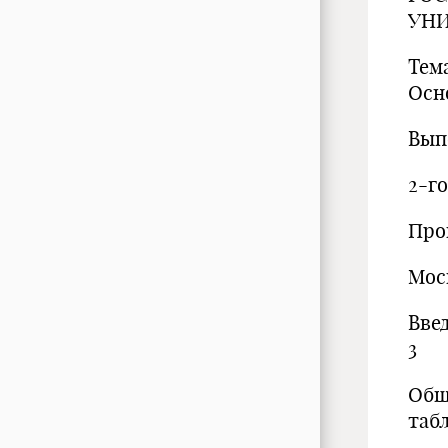
УНИ
Тем
Осн
Вып
2-г
Про
Мос
Вв
3
Общ
та