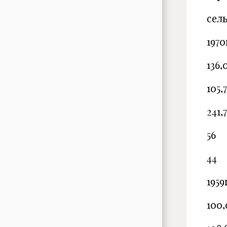
сел
1970
136,
105,7
241,7
56
44
1959г
100,