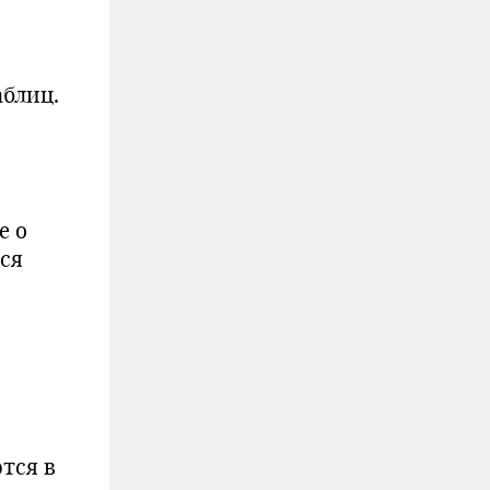
аблиц.
е о
тся
тся в