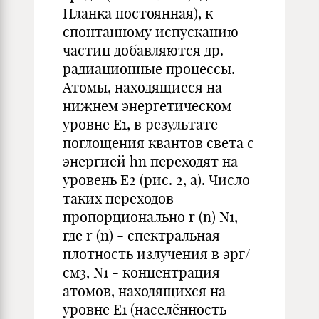
Планка постоянная), к
спонтанному испусканию
частиц добавляются др.
радиационные процессы.
Атомы, находящиеся на
нижнем энергетическом
уровне E1, в результате
поглощения квантов света с
энергией hn переходят на
уровень E2 (рис. 2, а). Число
таких переходов
пропорционально r (n) N1,
где r (n) - спектральная
плотность излучения в эрг/
см3, N1 - концентрация
атомов, находящихся на
уровне E1 (населённость