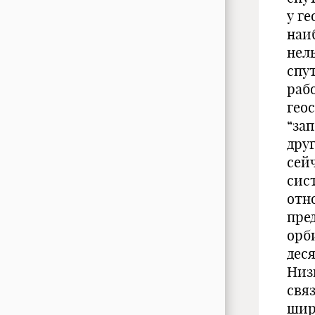
у г
наи
нел
спу
рабо
гео
“за
дру
сей
сис
отн
пред
орб
дес
Низ
свя
шир