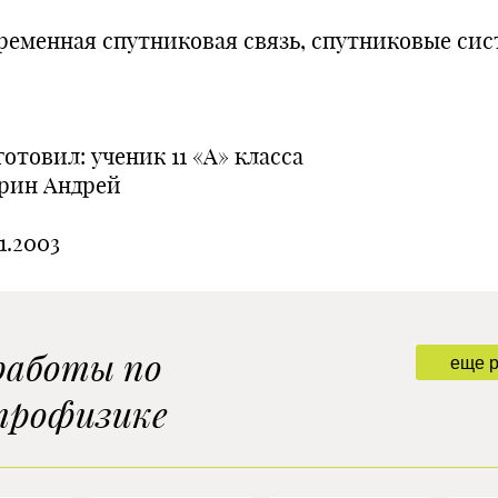
ременная спутниковая связь, спутниковые сис
отовил: ученик 11 «А» класса
рин Андрей
11.2003
работы по
еще 
трофизике