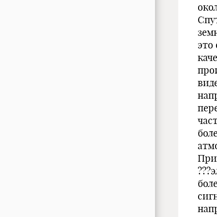
окол
Спу
зем
это
кач
про
вид
нап
пер
час
бол
атм
При
???
боле
сиг
нап