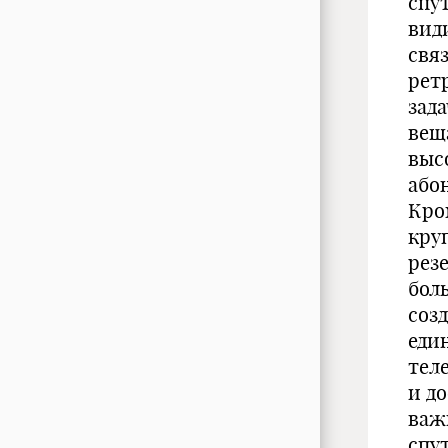
спу
вид
свя
рет
зад
вещ
выс
або
Кро
кру
рез
бол
соз
един
тел
и д
важ
спу