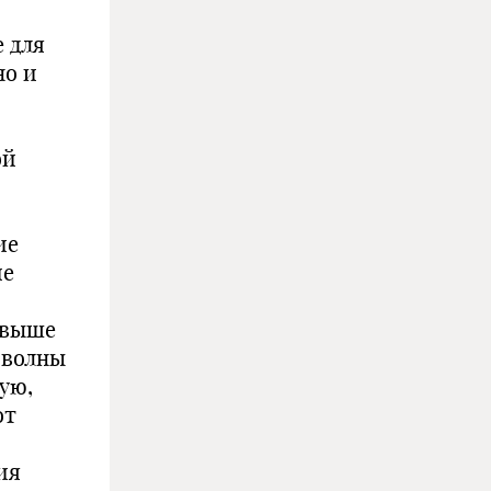
 для
но и
ой
ие
ие
 выше
 волны
ую,
от
ия