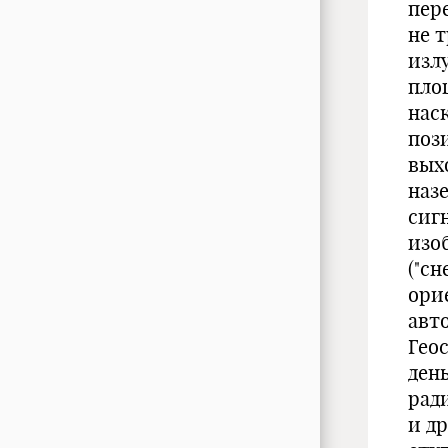
пер
не т
изл
пло
нас
поз
вых
наз
сиг
изо
("сн
ори
авт
Гео
ден
рад
и д