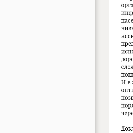
орг
инф
нас
низ
нес
пре
исп
дор
сло
под
И в
опт
поз
пор
чер
Докл