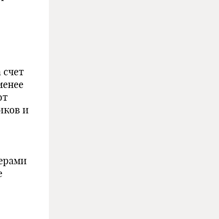
 счет
менее
ют
иков и
мерами
е