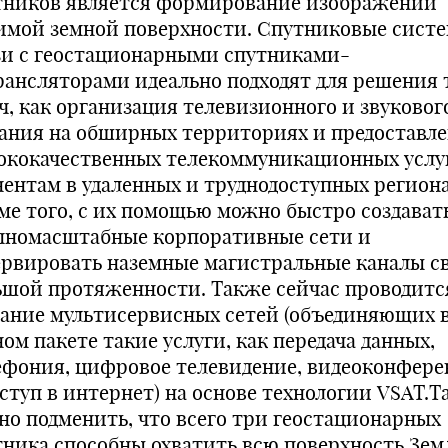
тников является формирование изображений
имой земной поверхности. Спутниковые сист
зи с геостационарными спутниками-
рансляторами идеально подходят для решения 
ач, как организация телевизионного и звуковог
ания на обширных территориях и предоставл
ококачественных телекоммуникационных услу
нентам в удаленных и труднодоступных региона
ме того, с их помощью можно быстро создават
пномасштабные корпоративные сети и
ервировать наземные магистральные каналы с
ьшой протяженности. Также сейчас проводитс
дание мультисервисных сетей (объединяющих 
ом пакете такие услуги, как передача данных,
ефония, цифровое телевидение, видеоконфер
оступ в интернет) на основе технологии VSAT.
но подменить, что всего три геостационарных
тника способны охватить всю поверхность Зем