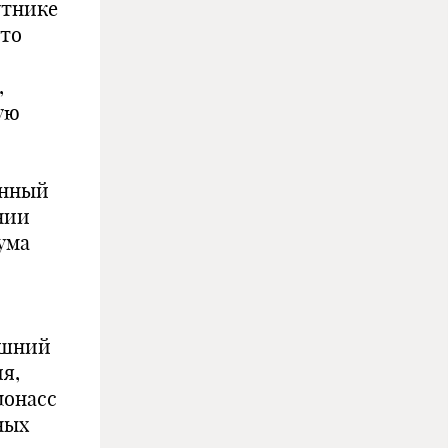
утнике
это
,
ую
онный
нии
ума
яшний
я,
лонасс
ных