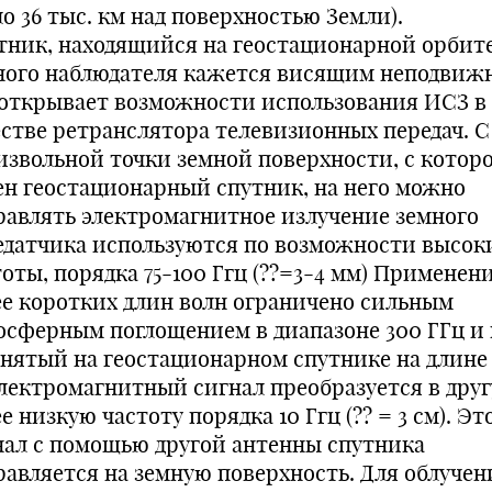
о 36 тыс. км над поверхностью Земли).
тник, находящийся на геостационарной орбите
ного наблюдателя кажется висящим неподвиж
 открывает возможности использования ИСЗ в
естве ретранслятора телевизионных передач. С
извольной точки земной поверхности, с котор
ен геостационарный спутник, на него можно
равлять электромагнитное излучение земного
едатчика используются по возможности высок
тоты, порядка 75-100 Ггц (??=3-4 мм) Применен
ее коротких длин волн ограничено сильным
осферным поглощением в диапазоне 300 ГГц и
нятый на геостационарном спутнике на длине
электромагнитный сигнал преобразуется в друг
е низкую частоту порядка 10 Ггц (?? = 3 см). Эт
нал с помощью другой антенны спутника
равляется на земную поверхность. Для облучен