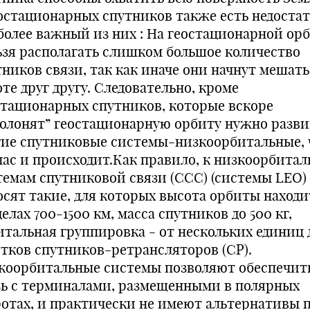
еостационарных спутников также есть недостат
более важный из них : На геостационарной ор
ьзя располагать слишком большое количество
тников связи, так как иначе они начнут мешать
те друг другу. Следовательно, кроме
стационарных спутников, которые вскоре
полонят” геостационарную орбиту нужно разви
гие спутниковые системы-низкоорбитальные, 
час и происходит.Как правило, к низкоорбита
темам спутниковой связи (ССС) (системы LEO)
осят такие, для которых высота орбиты находи
елах 700-1500 км, масса спутников до 500 кг,
итальная группировка - от нескольких единиц 
ятков спутников-ретрансляторов (СР).
коорбитальные системы позволяют обеспечит
зь с терминалами, размещенными в полярных
отах, и практически не имеют альтернативы 