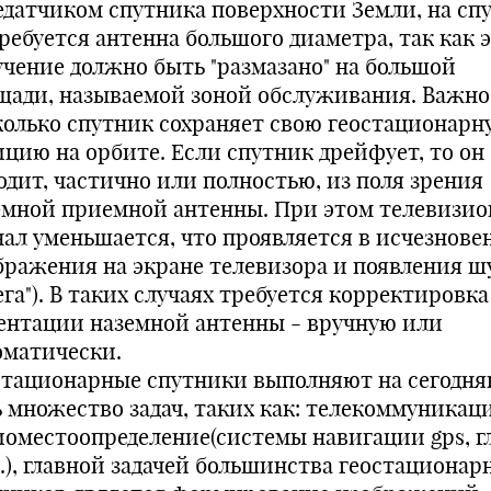
едатчиком спутника поверхности Земли, на сп
ребуется антенна большого диаметра, так как 
учение должно быть "размазано" на большой
щади, называемой зоной обслуживания. Важно
колько спутник сохраняет свою геостационарн
ицию на орбите. Если спутник дрейфует, то он
одит, частично или полностью, из поля зрения
емной приемной антенны. При этом телевизи
нал уменьшается, что проявляется в исчезнове
бражения на экране телевизора и появления ш
ега"). В таких случаях требуется корректировка
ентации наземной антенны - вручную или
оматически.
стационарные спутники выполняют на сегодн
ь множество задач, таких как: телекоммуникаци
иоместоопределение(системы навигации gps, г
р.), главной задачей большинства геостационар