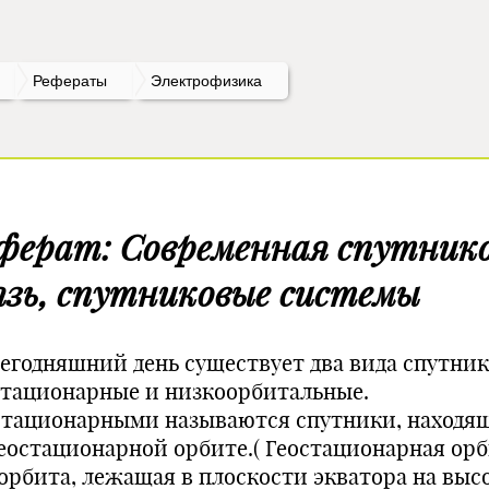
Рефераты
Электрофизика
ферат: Современная спутник
язь, спутниковые системы
сегодняшний день существует два вида спутник
стационарные и низкоорбитальные.
стационарными называются спутники, находя
геостационарной орбите.( Геостационарная орб
 орбита, лежащая в плоскости экватора на выс