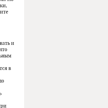
ки,
бите
вать и
что
льным
тся в
до
ь
при