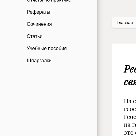
Рефераты
Главная
Сочинения
Статьи
Учебные пособия
Шпаргалки
Ре
св
На 
гео
Гео
на 
это