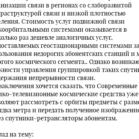
анизации связи в регионах со слаборазвитой
раструктурой связи и низкой плотностью
еления. Стоимость услуг подвижной связи
коорбитальными системами оказывается в
колько раз дешевле аналогичных услуг,
доставляемых геостационарными системами за
ользования недорогих абонентских станций и 
огого космического сегмента.. Однако возника
жности управления группировкой таких спутн
держания непрерывности связи.
 заключения хочется сказать, что Современные
ико-телевизионные космические средства уже
воляют рассмотреть с орбиты предметы с раз
ядка метра и передать полученное изображени
ез спутники-ретрансляторы абонентам.
ад на тему: