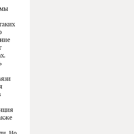
емы
таких
о
ение
г
х.
ь
вязи
я
в
енция
Также
ли. Но