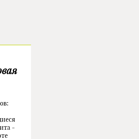
овая
ов:
щиеся
ита -
оте