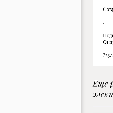
Сов
.
Подг
Опа
?25.
Еще 
элек