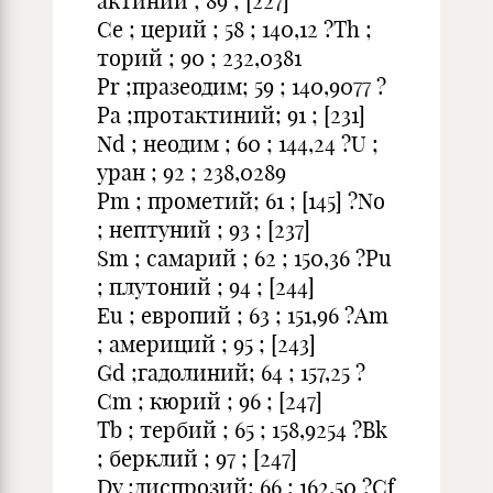
актиний ; 89 ; [227]
Ce ; церий ; 58 ; 140,12 ?Th ;
торий ; 90 ; 232,0381
Pr ;празеодим; 59 ; 140,9077 ?
Pa ;протактиний; 91 ; [231]
Nd ; неодим ; 60 ; 144,24 ?U ;
уран ; 92 ; 238,0289
Pm ; прометий; 61 ; [145] ?No
; нептуний ; 93 ; [237]
Sm ; самарий ; 62 ; 150,36 ?Pu
; плутоний ; 94 ; [244]
Eu ; европий ; 63 ; 151,96 ?Am
; америций ; 95 ; [243]
Gd ;гадолиний; 64 ; 157,25 ?
Cm ; кюрий ; 96 ; [247]
Tb ; тербий ; 65 ; 158,9254 ?Bk
; берклий ; 97 ; [247]
Dy ;диспрозий; 66 ; 162,50 ?Cf