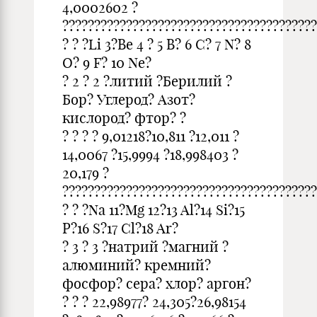
4,0002602 ?
????????????????????????????????????????
? ? ?Li 3?Be 4 ? 5 В? 6 C? 7 N? 8
O? 9 F? 10 Ne?
? 2 ? 2 ?литий ?Берилий ?
Бор? Углерод? Азот?
кислород? фтор? ?
? ? ? ? 9,01218?10,811 ?12,011 ?
14,0067 ?15,9994 ?18,998403 ?
20,179 ?
????????????????????????????????????????
? ? ?Na 11?Mg 12?13 Al?14 Si?15
P?16 S?17 Cl?18 Ar?
? 3 ? 3 ?натрий ?магний ?
алюминий? кремний?
фосфор? сера? хлор? аргон?
? ? ? 22,98977? 24,305?26,98154