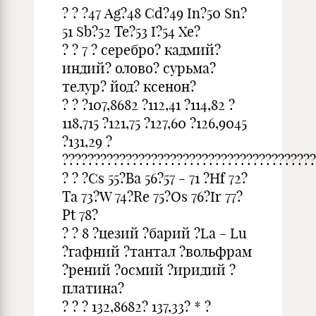
? ? ?47 Ag?48 Cd?49 In?50 Sn?
51 Sb?52 Te?53 I?54 Xe?
? ? 7 ? серебро? кадмий?
индий? олово? сурьма?
телур? йод? ксенон?
? ? ?107,8682 ?112,41 ?114,82 ?
118,715 ?121,75 ?127,60 ?126,9045
?131,29 ?
????????????????????????????????????????
? ? ?Cs 55?Ba 56?57 - 71 ?Hf 72?
Ta 73?W 74?Re 75?Os 76?Ir 77?
Pt 78?
? ? 8 ?цезий ?барий ?La - Lu
?гафний ?тантал ?вольфрам
?рений ?осмий ?иридий ?
платина?
? ? ? 132,8682? 137,33? * ?