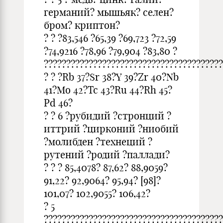
германий? мышьяк? селен?
бром? криптон?
? ? ?83,546 ?65,39 ?69,723 ?72,59
?74,9216 ?78,96 ?79,904 ?83,80 ?
????????????????????????????????????????
? ? ?Rb 37?Sr 38?Y 39?Zr 40?Nb
41?Mo 42?Tc 43?Ru 44?Rh 45?
Pd 46?
? ? 6 ?рубидий ?стронций ?
иттрий ?цирконий ?ниобий
?молибден ?технеций ?
рутений ?родий ?паллади?
? ? ? 85,4078? 87,62? 88,9059?
91,22? 92,9064? 95,94? [98]?
101,07? 102,9055? 106,42?
? 5
????????????????????????????????????????