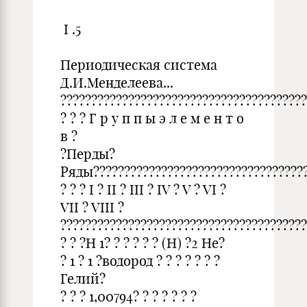
I .5
Периодическая система
Д.И.Менделеева...
????????????????????????????????????????
? ? ? Г р у п п ы э л е м е н т о
в ?
?Перды?
Ряды???????????????????????????????????
? ? ? I ? II ? III ? IV ? V ? VI ?
VII ? VIII ?
????????????????????????????????????????
? ? ?H 1? ? ? ? ? ? (H) ?2 He?
? 1 ? 1 ?водород ? ? ? ? ? ? ?
Гелий?
? ? ? 1,00794? ? ? ? ? ? ?