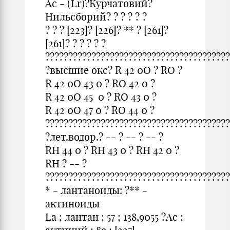
Ac - (Lr)?Курчатовий?
Нильсборий? ? ? ? ? ?
? ? ? [223]? [226]? ** ? [261]?
[261]? ? ? ? ? ?
????????????????????????????????????????
?высшие окс? R 42 0O ? RO ?
R 42 0O 43 0 ? RO 42 0 ?
R 42 0O 45 0 ? RO 43 0 ?
R 42 0O 47 0 ? RO 44 0 ?
????????????????????????????????????????
?лет.водор.? -- ? -- ? -- ?
RH 44 0 ? RH 43 0 ? RH 42 0 ?
RH ? -- ?
????????????????????????????????????????
* - лантаноиды: ?** -
актиноиды
La ; лантан ; 57 ; 138,9055 ?Ac ;