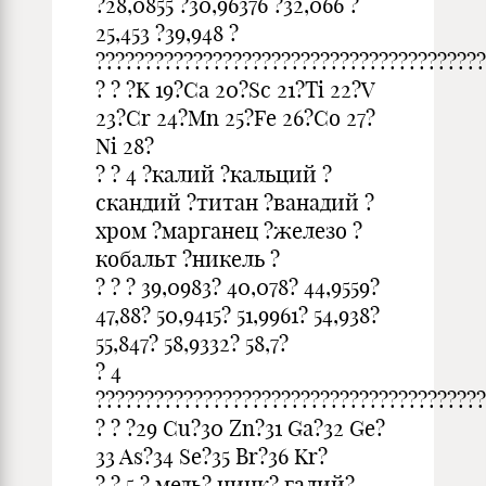
?28,0855 ?30,96376 ?32,066 ?
25,453 ?39,948 ?
????????????????????????????????????????
? ? ?K 19?Ca 20?Sc 21?Ti 22?V
23?Cr 24?Mn 25?Fe 26?Co 27?
Ni 28?
? ? 4 ?калий ?кальций ?
скандий ?титан ?ванадий ?
хром ?марганец ?железо ?
кобальт ?никель ?
? ? ? 39,0983? 40,078? 44,9559?
47,88? 50,9415? 51,9961? 54,938?
55,847? 58,9332? 58,7?
? 4
????????????????????????????????????????
? ? ?29 Cu?30 Zn?31 Ga?32 Ge?
33 As?34 Se?35 Br?36 Kr?
? ? 5 ? медь? цинк? галий?