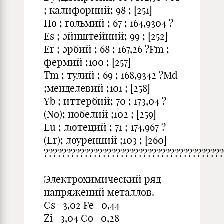
; калифорний; 98 ; [251]
Ho ; гольмий ; 67 ; 164,9304 ?
Es ; эйнштейний; 99 ; [252]
Er ; эрбий ; 68 ; 167,26 ?Fm ;
фермий ;100 ; [257]
Tm ; тулий ; 69 ; 168,9342 ?Md
;менделевий ;101 ; [258]
Yb ; иттербий; 70 ; 173,04 ?
(No); нобелий ;102 ; [259]
Lu ; лютеций ; 71 ; 174,967 ?
(Lr); лоуренций ;103 ; [260]
????????????????????????????????????????
Электрохимический ряд
напряжений металлов.
Cs -3,02 Fe -0,44
Zi -3,04 Co -0,28