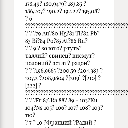
178,49? 180,9479? 183,85 ?
186,207? 190,2? 192,22? 195,08?
? 6
????????????????????????????????????????
? ? ?79 Au?80 Hg?81 Tl?82 Pb?
83 Bi?84 Po?85 At?86 Rn?
? ? 9 ? золото? ртуть?
таллий? свинец? висмут?
полоний? астат? радон?
? ? ?196,9665 ?200,59 ?204,383 ?
207,2 ?208,9804 ?[209] ?[210] ?
[222] ?
????????????????????????????????????????
? ? ?Fr 87?Ra 88? 89 - 103?Ku
104?Ns 105? 106? 107? 108? 109?
110?
? 7 ? 10 ?Франций ?Радий ?