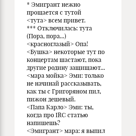
* Эмигрант нежно
прощается с тутой
<тута> всем привет.
*** Отключилась: тута
(Пора, пора...)
<красноглазый> Опа!
<Бушка> некоторые тут по
концертам шастают, пока
другие родину защищают...
<мара мойка> Эми: только
не начинай рассказывать,
как ты с Григоряном пил,
пижон дешевый.
<Папа Карло> Эми: ты,
когда про IRC статью
напишешь?
<Эмигрант> мара: я выпил