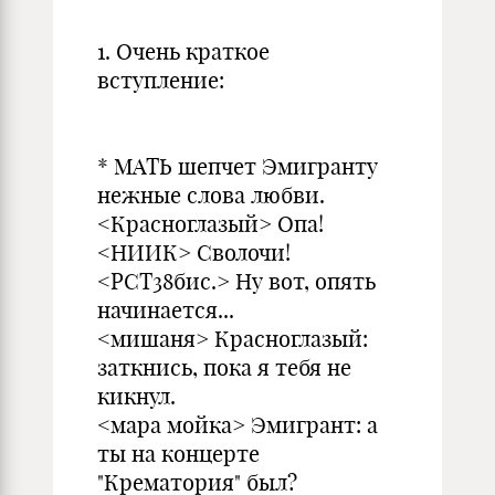
1. Очень краткое
вступление:
* МАТЬ шепчет Эмигранту
нежные слова любви.
<Красноглазый> Опа!
<НИИК> Сволочи!
<РСТ38бис.> Ну вот, опять
начинается...
<мишаня> Красноглазый:
заткнись, пока я тебя не
кикнул.
<мара мойка> Эмигрант: а
ты на концерте
"Крематория" был?