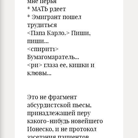
мне перья
* МАТЬ рдеет
* Эмигрант пошел
трудиться
<Папа Карло.> Пиши,
пиши...
<спирит1>
Бумагомаратель...
<ри> глаза ее, кишки и
клювы...
Это не фрагмент
абсурдистской пьесы,
принадлежащей перу
какого-нибудь новейшего
Ионеско, и не протокол
заседания пациентов