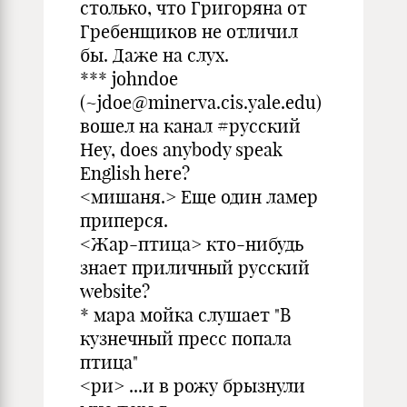
столько, что Григоряна от
Гребенщиков не отличил
бы. Даже на слух.
*** johndoe
(~jdoe@minerva.cis.yale.edu)
вошел на канал #русский
Hey, does anybody speak
English here?
<мишаня.> Еще один ламер
приперся.
<Жар-птица> кто-нибудь
знает приличный русский
website?
* мара мойка слушает "В
кузнечный пресс попала
птица"
<ри> ...и в рожу брызнули