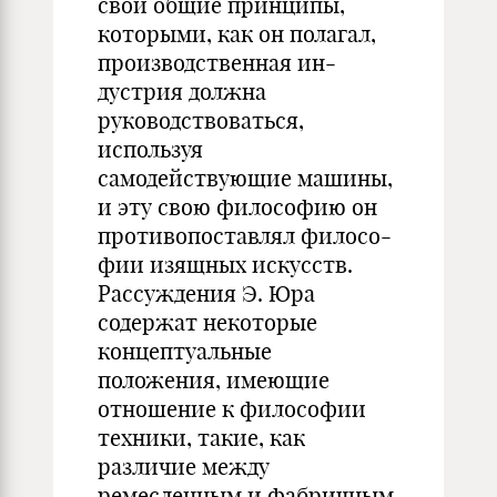
свои об­щие принципы,
которыми, как он полагал,
производственная ин­
дустрия должна
руководствоваться,
используя
самодействующие машины,
и эту свою философию он
противопоставлял филосо­
фии изящных искусств.
Рассуждения Э. Юра
содержат некото­рые
концептуальные
положения, имеющие
отношение к филосо­фии
техники, такие, как
различие между
ремесленным и фабрич­ным