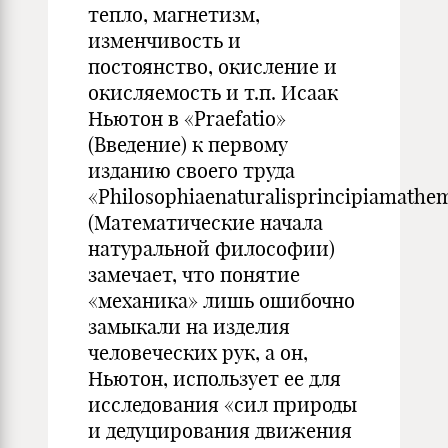
тепло, магнетизм,
изменчивость и
постоянство, окисление и
окисляемость и т.п. Исаак
Ньютон в «Praefatio»
(Введение) к первому
изданию своего труда
«Philosophiaenaturalisprincipiamathe
(Мате­матические начала
натуральной философии)
замечает, что поня­тие
«механика» лишь ошибочно
замыкали на изделия
человечес­ких рук, а он,
Ньютон, использует ее для
исследования «сил природы
и дедуцирования движения