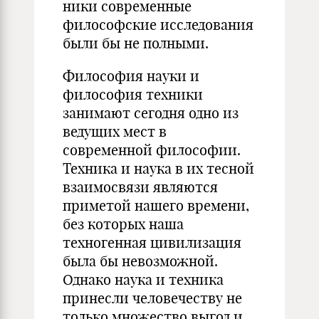
ники современные
философские исследования
были бы не полными.
Философия науки и
философия техники
занимают се­годня одно из
ведущих мест в
современной философии.
Тех­ника и наука в их тесной
взаимосвязи являются
приметой нашего времени,
без которых наша
техногенная цивилиза­ция
была бы невозможной.
Однако наука и техника
прине­сли человечеству не
только множество выгод и