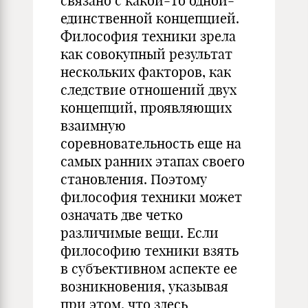
связано с какой-то одной-
единственной концепцией.
Философия техники зрела
как совокупный результат
нескольких факторов, как
следст­вие отношений двух
концепций, проявляющих
взаимную
соревновательность еще на
самых ранних этапах своего
становления. Поэтому
философия тех­ники может
означать две четко
различимые вещи. Если
филосо­фию техники взять
в субъективном аспекте ее
возникновения, ука­зывая
при этом, что здесь