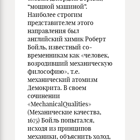
“мощной машиной”.
Наиболее строгим
представителем этого
направления был
английский химик Роберт
Бойль, известный со­
временникам как «человек,
возродивший механическую
филосо­фию», т.е.
механический атомизм
Демокрита. В своем
сочинении
«MechanicalQualities»
(Механические качества,
1675) Бойль по­пытался,
исходя из принципов
механики, объяснить холод,