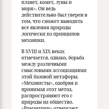
планет, комет, луны и
моря». Он ведь
действительно был уверен в
том, что сможет выводить
все явления природы
логически из принципов
механики.
В XVIII и XIX веках
отмечается, однако, борьба
между различ­ными
смысловыми ассоциациями
этой базовой метафоры.
«Меха­нисты», одобряя и
принимая этот метод,
распространяют его с
природы на общество.
«Романтики» отвергают