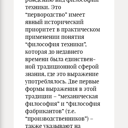
техники. Это
“первородство” имеет
явный исто­рический
приоритет в практическом
применении понятия
“фило­софия техники”,
которая до недавнего
времени была единствен­
ной традиционной сферой
знания, где это выражение
употребля­лось. Две первые
формы выражения в этой
традиции – “механи­ческая
философия” и “философия
фабрикантов” (т.е.
“производ­ственников”) –
также указывают на