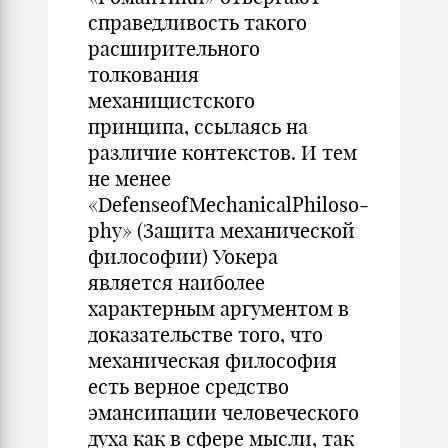
справедливость та­кого
расширительного
толкования
механицистского
принципа, ссы­лаясь на
различие контекстов. И тем
не менее
«DefenseofMechanicalPhiloso­
phy» (Защита механической
философии) Уокера
является наиболее
характерным аргументом в
доказательстве того, что
механическая философия
есть верное средство
эмансипации человеческого
духа как в сфере мысли, так