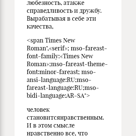
любезность, атакже
справедливость и дружбу.
Вырабатывая в себе эти
качества,
<span Times New
Roman",«serif»; mso-fareast-
font-family:«Times New
Roman»;mso-fareast-theme-
font:minor-fareast; mso-
ansi-language:RU;mso-
fareast-language:RU;mso-
bidi-language:AR-SA">
человек
становитсянравственным.
И в этом смысле
нравственно все, что