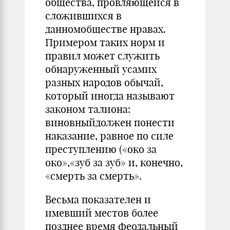
общества, провляющейся в
сложившихся в
данномобществе нравах.
Примером таких норм и
правил может служить
обнаруженный усамих
разных народов обычай,
который иногда называют
законом талиона:
виновныйдолжен понести
наказание, равное по силе
преступлению («око за
око»,«зуб за зуб» и, конечно,
«смерть за смерть».
Весьма показателен и
имевший местов более
позднее время феодальный