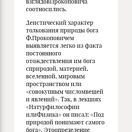
взглядовПрокоповича
соотносились.
Деистический характер
толкования природы бога
Ф.Прокоповичем
выявляется легко из факта
постоянного
отождествления им бога
сприродой, материей,
вселенной, мировым
пространством или
«совокупным числомвещей
и явлений». Так, в лекциях
«На­турфилософии
илиФизика» он писал: «Под
природой понимают самого
бога». Этоопределение