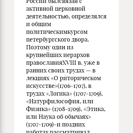
России былсвязан с
активной церковной
деятельностью, определялся
и общим
политическимкурсом
петербургского двора.
Поэтому один из
крупнейших иерархов
православияXVIII в. уже в
ранних своих трудах — в
лекциях «О риторическом
искусстве»(1706-1707), в
трудах «Логика» (1707-1709),
«Натурфилософия, или
Физика» (1708-1709), «Этика,
или Наука об обычаях»
(1707-1709)-и поздних
работах рассматривал