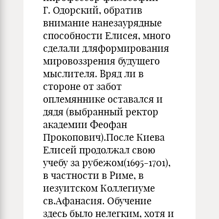
Г. Одорский, обратив
внимание нанезаурядные
способ­ности Елисея, много
сделали дляформирования
мировоззрения будущего
мыслителя. Вряд ли в
стороне от забот
оплемяннике оставался и
дядя (выбранный ректор
академии Феофан
Прокопович).После Киева
Елисей продолжал свою
учебу за рубежом(1695-1701),
в частности в Риме, в
иезуитском Коллегиуме
св.Афанасия. Обучение
здесь было нелегким, хотя и