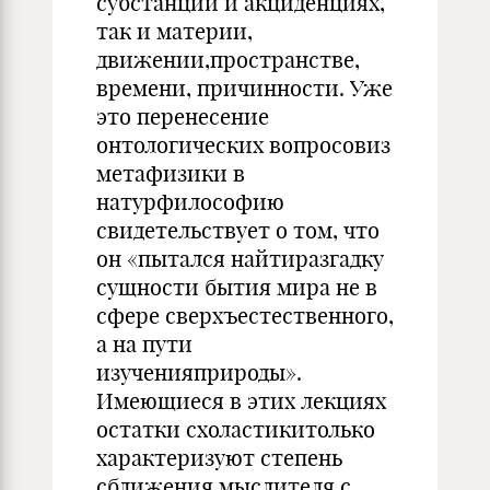
субстанции и акциденциях,
так и материи,
движении,пространстве,
времени, причинности. Уже
это перенесение
онтологических вопросовиз
метафизики в
натурфилософию
свидетельствует о том, что
он «пытался найтиразгадку
сущности бытия мира не в
сфере сверхъестественного,
а на пути
изученияприроды».
Имеющиеся в этих лекциях
остатки схоластикитолько
характеризуют степень
сближения мыслителя с