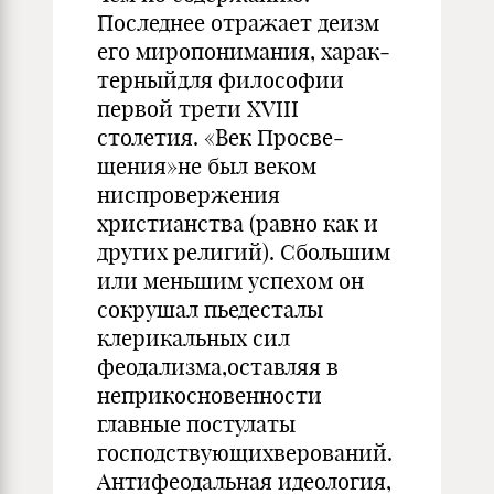
Последнее отражает деизм
его миропонимания, харак­
терныйдля философии
первой трети XVIII
столетия. «Век Просве­
щения»не был веком
ниспровержения
христианства (равно как и
других религий). Сбольшим
или меньшим успехом он
сокрушал пьедесталы
клерикальных сил
феодализма,оставляя в
неприкосно­венности
главные постулаты
господствующихверований.
Антифеодаль­ная идеология,