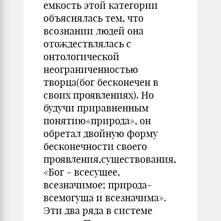
емкость этой категории
объяснялась тем, что
всознании людей она
отождествлялась с
онтологической
неограниченностью
творца(бог бесконечен в
своих проявлениях). Но
будучи прирав­ненным
понятию«природа», он
обретал двойную форму
бесконеч­ности своего
проявления,существования,
«Бог - всесущее,
всезначимое; природа-
всемогуща и всезначима».
Эти два ряда в системе