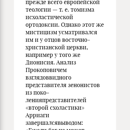
прежде всего европейской
теологии — т. е. томизма
исхоластической
ортодоксии. Однако этот же
мистицизм усматривался
им и у отцов восточно-
христианской церкви,
например у того же
Дионисия. Анализ
Прокоповичем
взглядоввидного
представителя зенонистов
из поко­
ленияпредставителей
«второй схоластики»
Арриаги
завершалсявыводом: