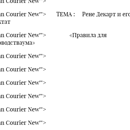
n Courier New"">
an Courier New""> ТЕМА : Рене Декарт и ег
ктат
an Courier New""> «Правила для
оводстваума»
n Courier New"">
n Courier New"">
n Courier New"">
n Courier New"">
n Courier New"">
n Courier New"">