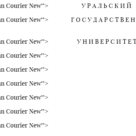
an Courier New""> У Р А Л Ь С К И Й
an Courier New""> Г О С У Д А Р С Т В Е Н
an Courier New""> У Н И В Е Р С И Т Е 
n Courier New"">
n Courier New"">
n Courier New"">
n Courier New"">
n Courier New"">
n Courier New"">