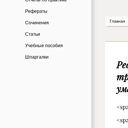
Рефераты
Главная
Сочинения
Статьи
Учебные пособия
Шпаргалки
Ре
тр
ум
<spa
<spa