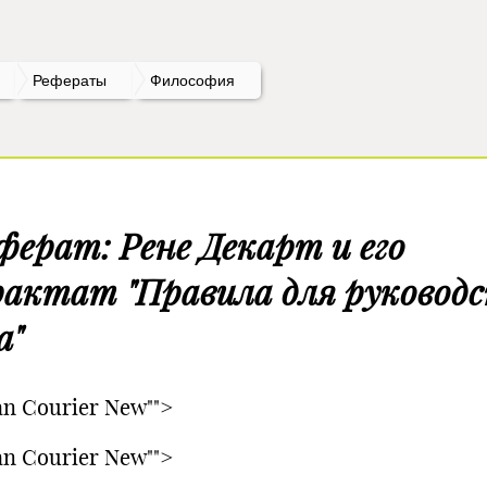
Рефераты
Философия
ферат: Рене Декарт и его
актат "Правила для руковод
а"
n Courier New"">
n Courier New"">