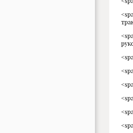
<spa
<sp
тра
<sp
рук
<spa
<spa
<spa
<spa
<spa
<spa