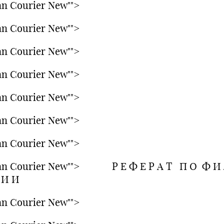
n Courier New"">
n Courier New"">
n Courier New"">
n Courier New"">
n Courier New"">
n Courier New"">
n Courier New"">
an Courier New""> Р Е Ф Е Р А Т П О Ф И 
 И И
n Courier New"">